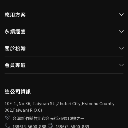
高效率微控制器
應用方案
消費性MCUs
高效能微控制器
永續經營
視訊/影像控制器
消費性MCUs應用
無線視頻傳輸
企業永續發展(ESG)
關於松翰
視訊／影像控制器
OID產品(Optical ID)
公司治理
無線視頻傳輸
公司簡介
會員專區
投資人專區
OID產品應用
新聞中心
利害關係人
登入
松翰頻道
品質保證
總公司資訊
10F-1.,No.36, Taiyuan St.,Zhubei City,Hsinchu County
302,Taiwan(R.O.C)
台灣新竹縣竹北市台元街36號10樓之一
(886)3-5600-888
(886)3-5600-889