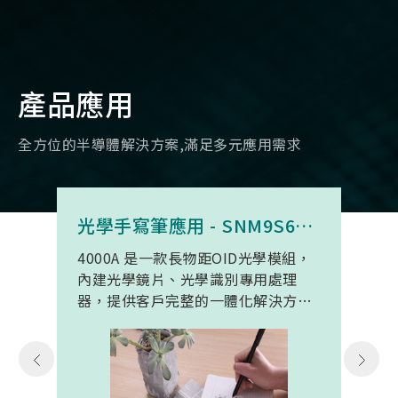
產品應用
全方位的半導體解決方案,滿足多元應用需求
光學手寫筆應用 - SNM9S6100BC4000A
4000A 是一款長物距OID光學模組，
內建光學鏡片、光學識別專用處理
器，提供客戶完整的一體化解決方
案。 此模組專為手寫筆與精細輸入裝
置開發。模組在保持小型化的同時，
延伸了可用物距範圍，使其能在離紙
面更遠的位置仍精確讀取碼點，同時