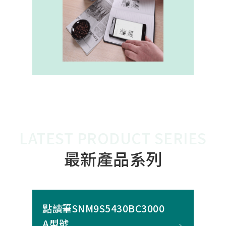
內建的高幀率SoC，能確保書寫筆跡
的連續與準確。 透過4000A模組能有
效縮短客戶開發週期，並確保在小型
裝置中仍維持高精度與穩定度，讓產
品能夠以最自然的方式，將紙本與數
位內容緊密連結。
LATEST PRODUCT SERIES
最新產品系列
點讀筆SNM9S5430BC3000
A型號