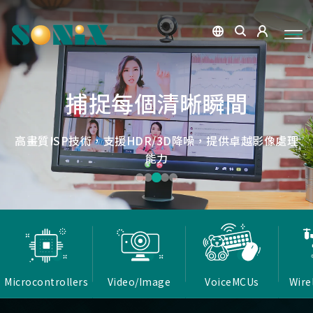
點讀魔法，數位學習新體驗
捕捉每個清晰瞬間
微小核心，巨大力量
低延遲，無線視界
低延遲戰場
OID光學辨識技術，紙本內容瞬間數位化，開啟互動新篇
高畫質ISP技術，支援HDR/3D降噪，提供卓越影像處理
Report Rate 性能之巔，松翰電競，掌控每一秒
松翰MCU：極致效能，智慧應用無所不在
確保流暢穩定的影像傳輸
能力
章
Microcontrollers
Video/Image
VoiceMCUs
Wire