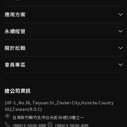
高效率微控制器
應用方案
消費性MCUs
高效能微控制器
永續經營
視訊/影像控制器
消費性MCUs應用
無線視頻傳輸
企業永續發展(ESG)
關於松翰
視訊／影像控制器
OID產品(Optical ID)
公司治理
無線視頻傳輸
公司簡介
會員專區
投資人專區
OID產品應用
新聞中心
利害關係人
登入
松翰頻道
品質保證
總公司資訊
10F-1.,No.36, Taiyuan St.,Zhubei City,Hsinchu County
302,Taiwan(R.O.C)
台灣新竹縣竹北市台元街36號10樓之一
(886)3-5600-888
(886)3-5600-889