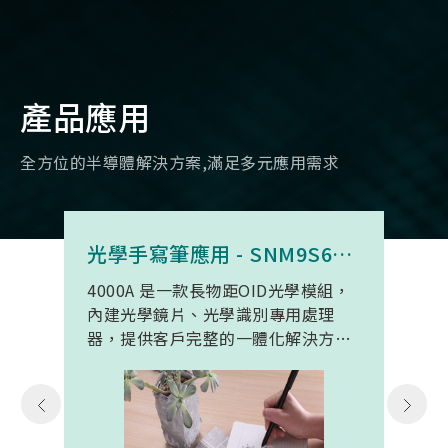
產品應用
全方位的半導體解決方案,滿足多元應用需求
光學手寫筆應用 - SNM9S6100BC4000A
4000A 是一款長物距OID光學模組，
內建光學鏡片、光學識別專用處理
器，提供客戶完整的一體化解決方
案。 此模組專為手寫筆與精細輸入裝
置開發。模組在保持小型化的同時，
延伸了可用物距範圍，使其能在離紙
面更遠的位置仍精確讀取碼點，同時