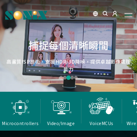
點讀魔法，數位學習新體驗
捕捉每個清晰瞬間
微小核心，巨大力量
低延遲，無線視界
低延遲戰場
OID光學辨識技術，紙本內容瞬間數位化，開啟互動新篇
高畫質ISP技術，支援HDR/3D降噪，提供卓越影像處理
Report Rate 性能之巔，松翰電競，掌控每一秒
松翰MCU：極致效能，智慧應用無所不在
確保流暢穩定的影像傳輸
能力
章
Microcontrollers
Video/Image
VoiceMCUs
Wire