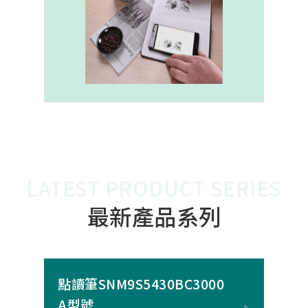
內建的高幀率SoC，能確保書寫筆跡
的連續與準確。 透過4000A模組能有
效縮短客戶開發週期，並確保在小型
裝置中仍維持高精度與穩定度，讓產
品能夠以最自然的方式，將紙本與數
位內容緊密連結。
LATEST PRODUCT SERIES
最新產品系列
點讀筆SNM9S5430BC3000
A型號