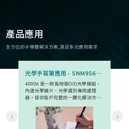
產品應用
全方位的半導體解決方案,滿足多元應用需求
光學手寫筆應用 - SNM9S6100BC4000A
4000A 是一款長物距OID光學模組，
內建光學鏡片、光學識別專用處理
器，提供客戶完整的一體化解決方
案。 此模組專為手寫筆與精細輸入裝
置開發。模組在保持小型化的同時，
延伸了可用物距範圍，使其能在離紙
面更遠的位置仍精確讀取碼點，同時