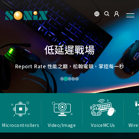
點讀魔法，數位學習新體驗
捕捉每個清晰瞬間
微小核心，巨大力量
低延遲，無線視界
低延遲戰場
OID光學辨識技術，紙本內容瞬間數位化，開啟互動新篇
高畫質ISP技術，支援HDR/3D降噪，提供卓越影像處理
Report Rate 性能之巔，松翰電競，掌控每一秒
松翰MCU：極致效能，智慧應用無所不在
確保流暢穩定的影像傳輸
能力
章
Microcontrollers
Video/Image
VoiceMCUs
Wire