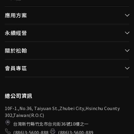
高效率微控制器
應用方案
消費性MCUs
高效能微控制器
永續經營
視訊/影像控制器
消費性MCUs應用
無線視頻傳輸
企業永續發展(ESG)
關於松翰
視訊／影像控制器
OID產品(Optical ID)
公司治理
無線視頻傳輸
公司簡介
會員專區
投資人專區
OID產品應用
新聞中心
利害關係人
登入
松翰頻道
品質保證
總公司資訊
10F-1.,No.36, Taiyuan St.,Zhubei City,Hsinchu County
302,Taiwan(R.O.C)
台灣新竹縣竹北市台元街36號10樓之一
(886)3-5600-888
(886)3-5600-889