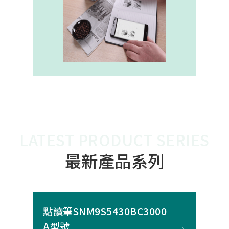
內建的高幀率SoC，能確保書寫筆跡
的連續與準確。 透過4000A模組能有
效縮短客戶開發週期，並確保在小型
裝置中仍維持高精度與穩定度，讓產
品能夠以最自然的方式，將紙本與數
位內容緊密連結。
LATEST PRODUCT SERIES
最新產品系列
點讀筆SNM9S5430BC3000
A型號