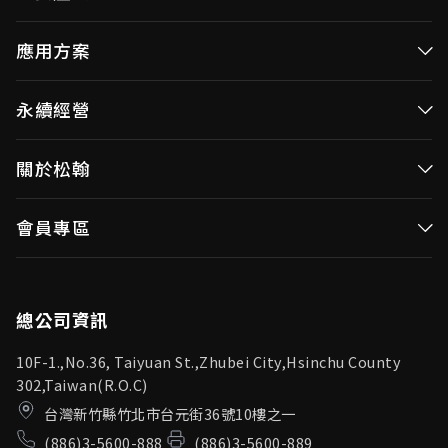
高效率微控制器
應用方案
消費性MCUs
高效能微控制器
永續經營
視訊/影像控制器
消費性MCUs應用
無線視頻傳輸
企業永續發展(ESG)
關於松翰
視訊／影像控制器
OID產品(Optical ID)
公司治理
無線視頻傳輸
公司簡介
會員專區
投資人專區
OID產品應用
新聞中心
利害關係人
登入
松翰頻道
品質保證
總公司資訊
10F-1.,No.36, Taiyuan St.,Zhubei City,Hsinchu County
302,Taiwan(R.O.C)
台灣新竹縣竹北市台元街36號10樓之一
(886)3-5600-888
(886)3-5600-889