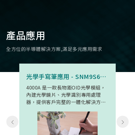
產品應用
全方位的半導體解決方案,滿足多元應用需求
光學手寫筆應用 - SNM9S6100BC4000A
4000A 是一款長物距OID光學模組，
內建光學鏡片、光學識別專用處理
器，提供客戶完整的一體化解決方
案。 此模組專為手寫筆與精細輸入裝
置開發。模組在保持小型化的同時，
延伸了可用物距範圍，使其能在離紙
面更遠的位置仍精確讀取碼點，同時