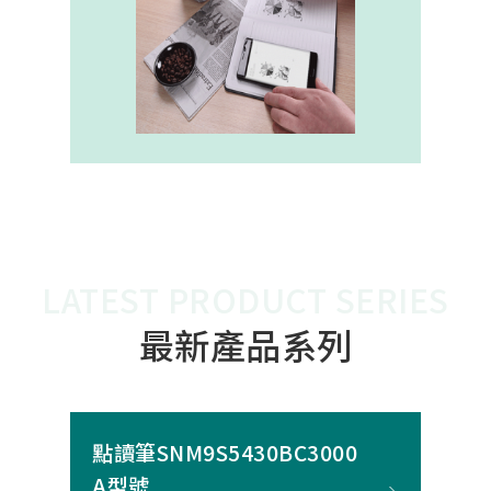
內建的高幀率SoC，能確保書寫筆跡
的連續與準確。 透過4000A模組能有
效縮短客戶開發週期，並確保在小型
裝置中仍維持高精度與穩定度，讓產
品能夠以最自然的方式，將紙本與數
位內容緊密連結。
LATEST PRODUCT SERIES
最新產品系列
點讀筆SNM9S5430BC3000
A型號