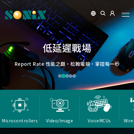
點讀魔法，數位學習新體驗
捕捉每個清晰瞬間
微小核心，巨大力量
低延遲，無線視界
低延遲戰場
OID光學辨識技術，紙本內容瞬間數位化，開啟互動新篇
高畫質ISP技術，支援HDR/3D降噪，提供卓越影像處理
Report Rate 性能之巔，松翰電競，掌控每一秒
松翰MCU：極致效能，智慧應用無所不在
確保流暢穩定的影像傳輸
能力
章
Microcontrollers
Video/Image
VoiceMCUs
Wire