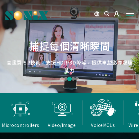
點讀魔法，數位學習新體驗
捕捉每個清晰瞬間
微小核心，巨大力量
低延遲，無線視界
低延遲戰場
OID光學辨識技術，紙本內容瞬間數位化，開啟互動新篇
高畫質ISP技術，支援HDR/3D降噪，提供卓越影像處理
Report Rate 性能之巔，松翰電競，掌控每一秒
松翰MCU：極致效能，智慧應用無所不在
確保流暢穩定的影像傳輸
能力
章
Microcontrollers
Video/Image
VoiceMCUs
Wire