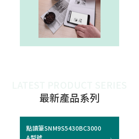
內建的高幀率SoC，能確保書寫筆跡
的連續與準確。 透過4000A模組能有
效縮短客戶開發週期，並確保在小型
裝置中仍維持高精度與穩定度，讓產
品能夠以最自然的方式，將紙本與數
位內容緊密連結。
LATEST PRODUCT SERIES
最新產品系列
點讀筆SNM9S5430BC3000
A型號