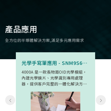
產品應用
全方位的半導體解決方案,滿足多元應用需求
光學手寫筆應用 - SNM9S6100BC4000A
4000A 是一款長物距OID光學模組，
內建光學鏡片、光學識別專用處理
器，提供客戶完整的一體化解決方
案。 此模組專為手寫筆與精細輸入裝
置開發。模組在保持小型化的同時，
延伸了可用物距範圍，使其能在離紙
面更遠的位置仍精確讀取碼點，同時