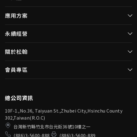
高效率微控制器
應用方案
消費性MCUs
高效能微控制器
永續經營
視訊/影像控制器
消費性MCUs應用
無線視頻傳輸
企業永續發展(ESG)
關於松翰
視訊／影像控制器
OID產品(Optical ID)
公司治理
無線視頻傳輸
公司簡介
會員專區
投資人專區
OID產品應用
新聞中心
利害關係人
登入
松翰頻道
品質保證
總公司資訊
10F-1.,No.36, Taiyuan St.,Zhubei City,Hsinchu County
302,Taiwan(R.O.C)
台灣新竹縣竹北市台元街36號10樓之一
(886)3-5600-888
(886)3-5600-889