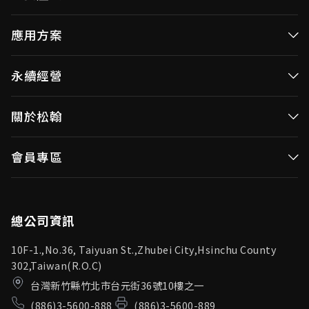
高效率微控制器
應用方案
消費性MCUs
高效能微控制器
永續經營
視訊/影像控制器
消費性MCUs應用
無線視頻傳輸
企業永續發展(ESG)
關於松翰
視訊／影像控制器
OID產品(Optical ID)
公司治理
無線視頻傳輸
公司簡介
會員專區
投資人專區
OID產品應用
新聞中心
利害關係人
登入
松翰頻道
品質保證
總公司資訊
10F-1.,No.36, Taiyuan St.,Zhubei City,Hsinchu County
302,Taiwan(R.O.C)
台灣新竹縣竹北市台元街36號10樓之一
(886)3-5600-888
(886)3-5600-889