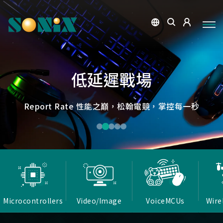
點讀魔法，數位學習新體驗
捕捉每個清晰瞬間
微小核心，巨大力量
低延遲，無線視界
低延遲戰場
OID光學辨識技術，紙本內容瞬間數位化，開啟互動新篇
高畫質ISP技術，支援HDR/3D降噪，提供卓越影像處理
Report Rate 性能之巔，松翰電競，掌控每一秒
松翰MCU：極致效能，智慧應用無所不在
確保流暢穩定的影像傳輸
能力
章
Microcontrollers
Video/Image
VoiceMCUs
Wire