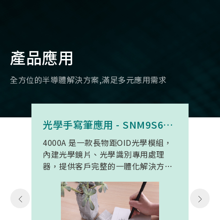
產品應用
全方位的半導體解決方案,滿足多元應用需求
光學手寫筆應用 - SNM9S6100BC4000A
4000A 是一款長物距OID光學模組，
內建光學鏡片、光學識別專用處理
器，提供客戶完整的一體化解決方
案。 此模組專為手寫筆與精細輸入裝
置開發。模組在保持小型化的同時，
延伸了可用物距範圍，使其能在離紙
面更遠的位置仍精確讀取碼點，同時