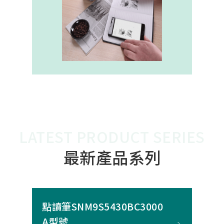
內建的高幀率SoC，能確保書寫筆跡
的連續與準確。 透過4000A模組能有
效縮短客戶開發週期，並確保在小型
裝置中仍維持高精度與穩定度，讓產
品能夠以最自然的方式，將紙本與數
位內容緊密連結。
LATEST PRODUCT SERIES
最新產品系列
點讀筆SNM9S5430BC3000
A型號