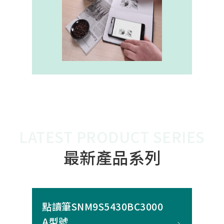
內建的高幀率SoC，能確保書寫筆跡
的連續與準確。 透過4000A模組能有
效縮短客戶開發週期，並確保在小型
裝置中仍維持高精度與穩定度，讓產
品能夠以最自然的方式，將紙本與數
位內容緊密連結。
LATEST PRODUCT SERIES
最新產品系列
點讀筆SNM9S5430BC3000
A型號