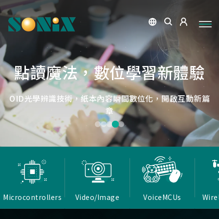
點讀魔法，數位學習新體驗
捕捉每個清晰瞬間
微小核心，巨大力量
低延遲，無線視界
低延遲戰場
OID光學辨識技術，紙本內容瞬間數位化，開啟互動新篇
高畫質ISP技術，支援HDR/3D降噪，提供卓越影像處理
Report Rate 性能之巔，松翰電競，掌控每一秒
松翰MCU：極致效能，智慧應用無所不在
確保流暢穩定的影像傳輸
能力
章
Microcontrollers
Video/Image
VoiceMCUs
Wire