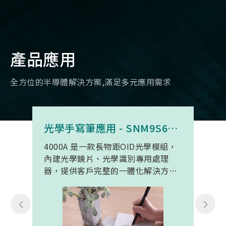
產品應用
全方位的半導體解決方案,滿足多元應用需求
光學手寫筆應用 - SNM9S6100BC4000A
4000A 是一款長物距OID光學模組，
內建光學鏡片、光學識別專用處理
器，提供客戶完整的一體化解決方
案。 此模組專為手寫筆與精細輸入裝
置開發。模組在保持小型化的同時，
延伸了可用物距範圍，使其能在離紙
面更遠的位置仍精確讀取碼點，同時