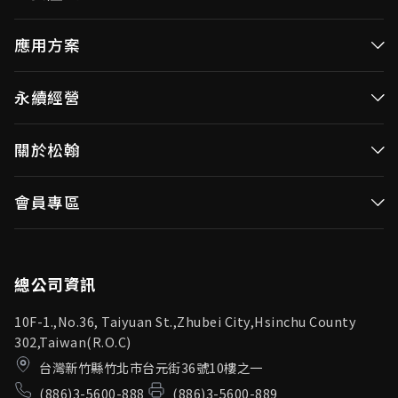
高效率微控制器
應用方案
消費性MCUs
高效能微控制器
永續經營
視訊/影像控制器
消費性MCUs應用
無線視頻傳輸
企業永續發展(ESG)
關於松翰
視訊／影像控制器
OID產品(Optical ID)
公司治理
無線視頻傳輸
公司簡介
會員專區
投資人專區
OID產品應用
新聞中心
利害關係人
登入
松翰頻道
品質保證
總公司資訊
10F-1.,No.36, Taiyuan St.,Zhubei City,Hsinchu County
302,Taiwan(R.O.C)
台灣新竹縣竹北市台元街36號10樓之一
(886)3-5600-888
(886)3-5600-889