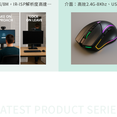
/8M，IR-ISP解析度高達
介面：高效2.4G-8Khz、U
。內建 AI人工智慧引擎, 可以
High Speed -8Khz及符
的實現 Microsoft HPD
BLE 5.2的超低功耗傳輸介
存在偵測) 功能。憑藉松翰最
產品會如此受電競市場期待
的2D/3D降噪以及智能HDR
主要在電競遊戲中，特別是
演算法，為人眼帶來無雜訊、
要極快反應速度的遊戲，例
態範圍的影像，也使高效能低
人稱射擊遊戲，玩家的每一
 AI 邊緣運算變為可能
都必須迅速且精準地傳達到
中。較高的回報率（如 8KH
味著滑鼠的移動和點擊能夠
的頻率、更快的速度被傳輸
從而減少延遲，讓玩家的操
更即時地反映在遊戲中。這
的延遲對於專業電競選手來
重要，在毫秒之間就能決定
比賽中，使用 8K滑鼠可以
在反應速度上佔據優勢，更
LATEST PRODUCT SERIE
準、開火，從而提高獲勝的
這就是為什麼 8K電競產品