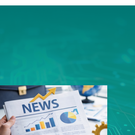
ms平
豎屏顯
的資料
用規劃
性，造
易好用
性的真
戶能快
寬架構
品。 採
足一次
類應用
s以內，
影像監
8次接
影像無
傳輸，
SN93
遲，真
質、低
輸。這
者最安
面上魚
，更充
構整合
領先業
專用
玩家帶來