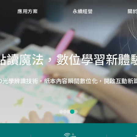
應用方案
永續經營
關
點讀魔法，數位學習新體
微小核心，巨大力量
捕捉每個清晰瞬間
低延遲，無線視界
低延遲戰場
畫質ISP技術，支援HDR/3D降噪，提供卓越影像處理
ID光學辨識技術，紙本內容瞬間數位化，開啟互動新
Report Rate 性能之巔，松翰電競，掌控每一秒
松翰MCU：極致效能，智慧應用無所不在
確保流暢穩定的影像傳輸