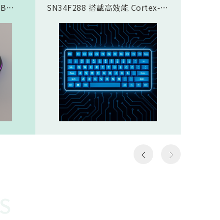
SB
SN34F288 搭載高效能 Cortex-
傳輸應
合藍芽®
M4F 核心，完美支援類比磁軸鍵
SN937
面，8K
盤方案，實現精準且客製化的觸發
CPU核心
需求，
控制。藉由極致的 8K Polling
prof
那些需
Rate (8000Hz 回報率)，提供毫秒
圖像處理引
如第一
級的超低延遲響應。其豐富全面的
Proce
個動作
通訊介面極大化了設計彈性，賦予
FHSS(F
遊戲
客戶設計高階鍵盤的能力，迅速搶
Spread
z）意
佔市場先機。SN34F288規格
引擎…等
以更高
Cortex-M4F，512KB ROM，
體FH
至電腦
160KB SRAMHigh-Speed USB
對抗干
作能夠
2.016 channel 12-Bit SAR
越穩定
種極低
ADCSPI, I2S, I2C, UART, CAN,
勢。無
說非常
SDIO, LCM, ETHMAC32 channel
是克服
勝負的
PWM
供電才
讓選手
還需克
快地瞄
能順利運
S
機會，
電池供
會受到
WOR(W