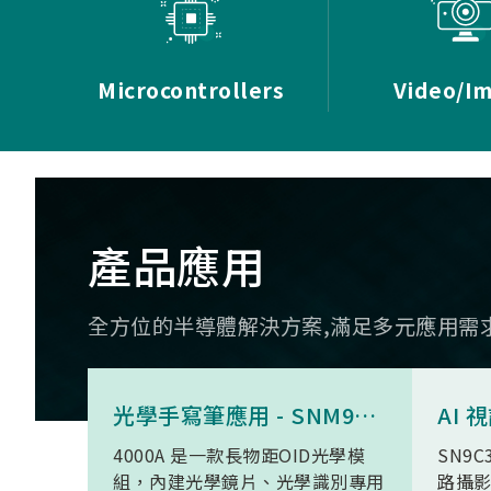
Microcontrollers
Video/I
產品應用
全方位的半導體解決方案,滿足多元應用需
光學手寫筆應用 - SNM9S6100BC4000A
4000A 是一款長物距OID光學模
SN9C
組，內建光學鏡片、光學識別專用
路攝影