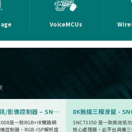
mage
VoiceMCUs
Wire
求
AI 視訊/影像控制器 – SN9C3008
3008是一款RGB+IR雙路網
SNC73350 是一款高效低
機控制器，RGB-ISP解析度
核心處理器，此平台具備三