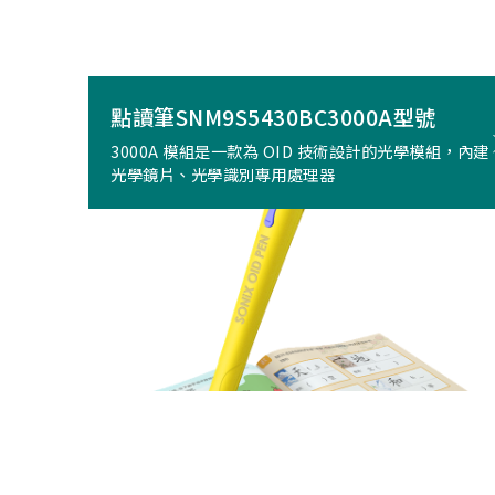
點讀筆SNM9S5430BC3000A型號
3000A 模組是一款為 OID 技術設計的光學模組，內建
光學鏡片、光學識別專用處理器