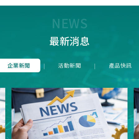
7T1R，雖能在 125 us內(1
均下來)勉強傳輸近似 8K 
量，卻犧牲了接收端的即時
NEWS
成潛在延遲；而本公司革命
8K是建立於4Mbps 的高頻
最新消息
上，在轉換模式上就可以滿
發送一次接收維持在125u
就等同於1ms內就可以發送
收8次完整地進行資料雙向
企業新聞
活動新聞
產品快訊
|
|
從根本上消除了接收端的延
正達到零延遲的8K資料傳
項技術突破不僅徹底擊敗市
目混珠的「假8KHz」產品
分展現了本公司在軟硬體架
方面的卓越研發實力。推出
界的三模真無線8KHz電競
SNC73350系列方案，為
前所未有的超競速體驗。