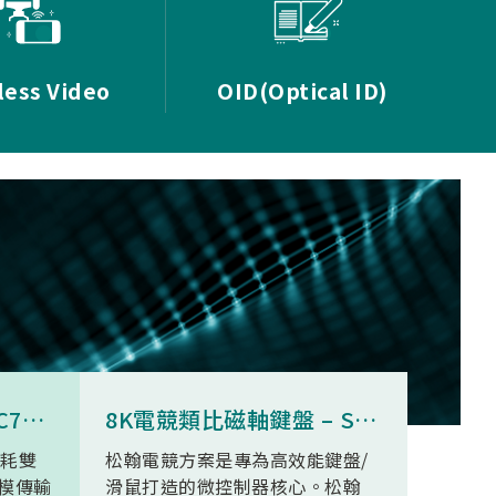
less Video
OID(Optical ID)
8K無線三模滑鼠 - SNC73350
8K電競類比磁軸鍵盤 – SN34F280
功耗雙
松翰電競方案是專為高效能鍵盤/
SN93
模傳輸
滑鼠打造的微控制器核心。松翰
無線高清