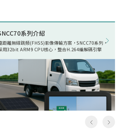
述電競
ECO(E
公司積
Opera
組件開
在WOR
量無線
電池影
SNCC70系列介紹
8K電競
現了真
在正常
遠距離無線跳頻(FHSS)影像傳輸方案，SNCC70系列，
松翰 SN
無線傳
機電流
採用32bit ARM9 CPU核心，整合H.264編解碼引擎
支援類比
人頻
線快速
以及極
影像發
假8K
居家應
假8K
用環境
構然後
件，可
料，但
SN93
發送和
括UART,
一次就
MIPI R
，所以
device
成送出
Ether
是完整
流手機
俗稱的
提供轉