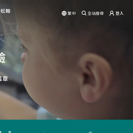
於松翰
繁中
全站搜尋
登入
驗
能力
篇章