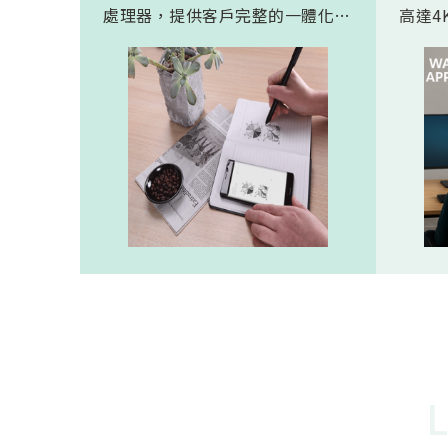
處理器，提供客戶完整的一體化解
高達4K
決方案。 此模組專為手寫筆與精
FHD
細輸入裝置開發。模組在保持小型
極為省電
化的同時，延伸了可用物距範圍，
(人體
使其能在離紙面更遠的位置仍精確
新一代
讀取碼點，同時內建的高幀率
影像
SoC，能確保書寫筆跡的連續與準
寬動
確。 透過4000A模組能有效縮短客
功耗的
戶開發週期，並確保在小型裝置中
仍維持高精度與穩定度，讓產品能
夠以最自然的方式，將紙本與數位
內容緊密連結。