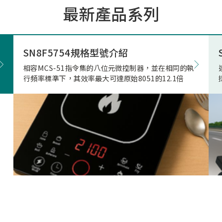
最新產品系列
市場的期待與重視。因應上
市場相關產品應用需求，本
極投入電競滑鼠市場的核心
發，結合專用的高速高傳輸
SN8F5754規格型號介紹
藍牙射頻晶片，突破性地實
相容MCS-51指令集的八位元微控制器，並在相同的執
正無與倫比的「真8KHz」
行頻率標準下，其效率最大可達原始8051的12.1倍
輸，帶來高達 4Mbps 的驚
寬、穩定不掉幀的無線傳輸
致超低的延遲表現。真8K與
兩者差異源自於本身架構，
是建立於2Mbps 的頻寬架
在時間內(1ms)傳的8筆資
受限通道頻寬、轉換關係(
接收模式轉換)無法每發送
接收一次接收端回送的資料
就會取捨掉接收資料，更改
7筆資料後下一筆第八筆就
的發送和接收，在業界就是