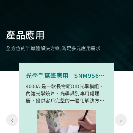
產品應用
全方位的半導體解決方案,滿足多元應用需求
光學手寫筆應用 - SNM9S6100BC4000A
4000A 是一款長物距OID光學模組，
內建光學鏡片、光學識別專用處理
器，提供客戶完整的一體化解決方
案。 此模組專為手寫筆與精細輸入裝
置開發。模組在保持小型化的同時，
延伸了可用物距範圍，使其能在離紙
面更遠的位置仍精確讀取碼點，同時