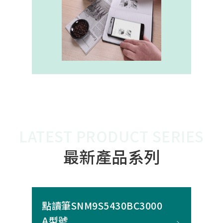
內建的高幀率SoC，能確保書寫筆跡
的連續與準確。 透過4000A模組能有
效縮短客戶開發週期，並確保在小型
裝置中仍維持高精度與穩定度，讓產
品能夠以最自然的方式，將紙本與數
位內容緊密連結。
LATEST PRODUCT SERIES
最新產品系列
點讀筆SNM9S5430BC3000
A型號