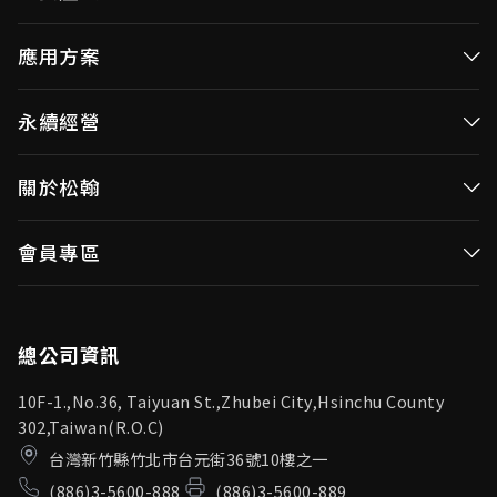
高效率微控制器
應用方案
消費性MCUs
高效能微控制器
永續經營
視訊/影像控制器
消費性MCUs應用
無線視頻傳輸
企業永續發展(ESG)
關於松翰
視訊／影像控制器
OID產品(Optical ID)
公司治理
無線視頻傳輸
公司簡介
會員專區
投資人專區
OID產品應用
新聞中心
利害關係人
登入
松翰頻道
品質保證
總公司資訊
10F-1.,No.36, Taiyuan St.,Zhubei City,Hsinchu County
302,Taiwan(R.O.C)
台灣新竹縣竹北市台元街36號10樓之一
(886)3-5600-888
(886)3-5600-889