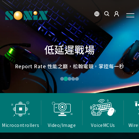
點讀魔法，數位學習新體驗
捕捉每個清晰瞬間
微小核心，巨大力量
低延遲，無線視界
低延遲戰場
OID光學辨識技術，紙本內容瞬間數位化，開啟互動新篇
高畫質ISP技術，支援HDR/3D降噪，提供卓越影像處理
Report Rate 性能之巔，松翰電競，掌控每一秒
松翰MCU：極致效能，智慧應用無所不在
確保流暢穩定的影像傳輸
能力
章
Microcontrollers
Video/Image
VoiceMCUs
Wire