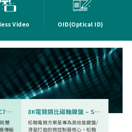
less Video
OID(Optical ID)
8K無線三模滑鼠 - SNC73350
8K電競類比磁軸鍵盤 – SN34F280
功耗雙
松翰電競方案是專為高效能鍵盤/
SN93
模傳輸
滑鼠打造的微控制器核心。松翰
無線高清