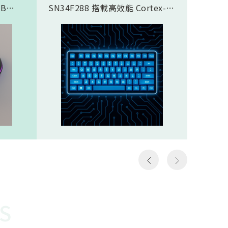
SB
SN34F288 搭載高效能 Cortex-
傳輸應
合藍芽®
M4F 核心，完美支援類比磁軸鍵
SN937
面，8K
盤方案，實現精準且客製化的觸發
CPU核心
需求，
控制。藉由極致的 8K Polling
prof
那些需
Rate (8000Hz 回報率)，提供毫秒
圖像處理引
如第一
級的超低延遲響應。其豐富全面的
Proce
個動作
通訊介面極大化了設計彈性，賦予
FHSS(F
遊戲
客戶設計高階鍵盤的能力，迅速搶
Spread
z）意
佔市場先機。SN34F288規格
引擎…等
以更高
Cortex-M4F，512KB ROM，
體FH
至電腦
160KB SRAMHigh-Speed USB
對抗干
作能夠
2.016 channel 12-Bit SAR
越穩定
種極低
ADCSPI, I2S, I2C, UART, CAN,
勢。無
說非常
SDIO, LCM, ETHMAC32 channel
是克服
勝負的
PWM
供電才
讓選手
還需克
快地瞄
能順利運
S
機會，
電池供
會受到
WOR(W