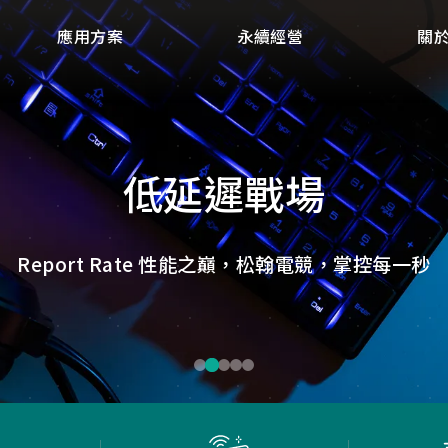
應用方案
永續經營
關
點讀魔法，數位學習新體
微小核心，巨大力量
捕捉每個清晰瞬間
低延遲，無線視界
低延遲戰場
畫質ISP技術，支援HDR/3D降噪，提供卓越影像處理
ID光學辨識技術，紙本內容瞬間數位化，開啟互動新
Report Rate 性能之巔，松翰電競，掌控每一秒
松翰MCU：極致效能，智慧應用無所不在
確保流暢穩定的影像傳輸