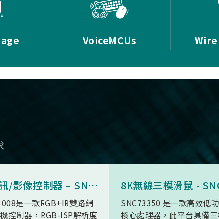
mage
VoiceMCUs
Wire
求
AI 視訊/影像控制器 – SN9C3008
3008是一款RGB+IR雙路網
SNC73350 是一款高效低
機控制器，RGB-ISP解析度
核心處理器，此平台具備三