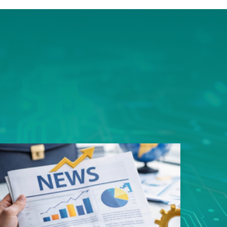
ms平
豎屏顯
的資料
用規劃
性，造
易好用
性的真
戶能快
寬架構
品。 採
足一次
類應用
s以內，
影像監
8次接
影像無
傳輸，
SN93
遲，真
質、低
輸。這
者最安
面上魚
，更充
構整合
領先業
專用
玩家帶來