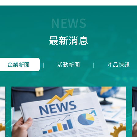
7T1R，雖能在 125 us內(1
均下來)勉強傳輸近似 8K 
量，卻犧牲了接收端的即時
NEWS
成潛在延遲；而本公司革命
8K是建立於4Mbps 的高頻
最新消息
上，在轉換模式上就可以滿
發送一次接收維持在125u
就等同於1ms內就可以發送
收8次完整地進行資料雙向
企業新聞
活動新聞
產品快訊
|
|
從根本上消除了接收端的延
正達到零延遲的8K資料傳
項技術突破不僅徹底擊敗市
目混珠的「假8KHz」產品
分展現了本公司在軟硬體架
方面的卓越研發實力。推出
界的三模真無線8KHz電競
SNC73350系列方案，為
前所未有的超競速體驗。