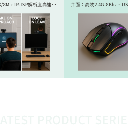
/8M，IR-ISP解析度高達
介面：高效2.4G-8Khz、U
。內建 AI人工智慧引擎, 可以
High Speed -8Khz及符
的實現 Microsoft HPD
BLE 5.2的超低功耗傳輸介
存在偵測) 功能。憑藉松翰最
產品會如此受電競市場期待
的2D/3D降噪以及智能HDR
主要在電競遊戲中，特別是
演算法，為人眼帶來無雜訊、
要極快反應速度的遊戲，例
態範圍的影像，也使高效能低
人稱射擊遊戲，玩家的每一
 AI 邊緣運算變為可能
都必須迅速且精準地傳達到
中。較高的回報率（如 8KH
味著滑鼠的移動和點擊能夠
的頻率、更快的速度被傳輸
從而減少延遲，讓玩家的操
更即時地反映在遊戲中。這
的延遲對於專業電競選手來
重要，在毫秒之間就能決定
比賽中，使用 8K滑鼠可以
在反應速度上佔據優勢，更
LATEST PRODUCT SERIE
準、開火，從而提高獲勝的
這就是為什麼 8K電競產品