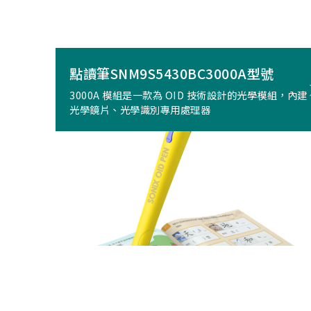
點讀筆SNM9S5430BC3000A型號
3000A 模組是一款為 OID 技術設計的光學模組，內建
光學鏡片、光學識別專用處理器