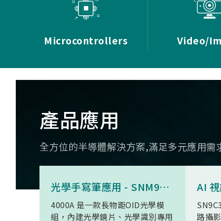
Microcontrollers
Video/I
產品應用
全方位的半導體解決方案,滿足多元應用需
光學手寫筆應用 - SNM9S6100BC4000A
4000A 是一款長物距OID光學模
SN9C
組，內建光學鏡片、光學識別專用
路攝影