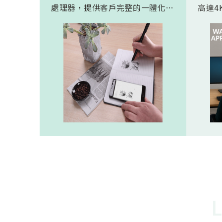
處理器，提供客戶完整的一體化解
高達4K
決方案。 此模組專為手寫筆與精
FHD
細輸入裝置開發。模組在保持小型
極為省電
化的同時，延伸了可用物距範圍，
(人體
使其能在離紙面更遠的位置仍精確
新一代
讀取碼點，同時內建的高幀率
影像
SoC，能確保書寫筆跡的連續與準
寬動
確。 透過4000A模組能有效縮短客
功耗的
戶開發週期，並確保在小型裝置中
仍維持高精度與穩定度，讓產品能
夠以最自然的方式，將紙本與數位
內容緊密連結。