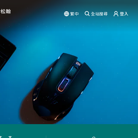
於松翰
繁中
全站搜尋
登入
驗
能力
篇章