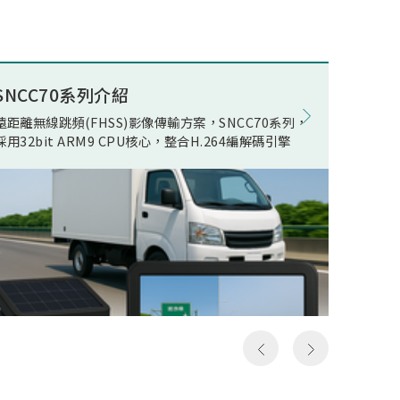
述電競
ECO(E
公司積
Opera
組件開
在WOR
量無線
電池影
SNCC70系列介紹
8K電競
現了真
在正常
遠距離無線跳頻(FHSS)影像傳輸方案，SNCC70系列，
松翰 SN
無線傳
機電流
採用32bit ARM9 CPU核心，整合H.264編解碼引擎
支援類比
人頻
線快速
以及極
影像發
假8K
居家應
假8K
用環境
構然後
件，可
料，但
SN93
發送和
括UART,
一次就
MIPI R
，所以
device
成送出
Ether
是完整
流手機
俗稱的
提供轉