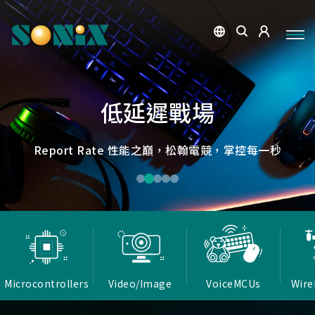
點讀魔法，數位學習新體驗
捕捉每個清晰瞬間
微小核心，巨大力量
低延遲，無線視界
低延遲戰場
OID光學辨識技術，紙本內容瞬間數位化，開啟互動新篇
高畫質ISP技術，支援HDR/3D降噪，提供卓越影像處理
Report Rate 性能之巔，松翰電競，掌控每一秒
松翰MCU：極致效能，智慧應用無所不在
確保流暢穩定的影像傳輸
能力
章
Microcontrollers
Video/Image
VoiceMCUs
Wire