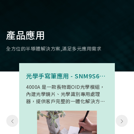
產品應用
全方位的半導體解決方案,滿足多元應用需求
光學手寫筆應用 - SNM9S6100BC4000A
4000A 是一款長物距OID光學模組，
內建光學鏡片、光學識別專用處理
器，提供客戶完整的一體化解決方
案。 此模組專為手寫筆與精細輸入裝
置開發。模組在保持小型化的同時，
延伸了可用物距範圍，使其能在離紙
面更遠的位置仍精確讀取碼點，同時