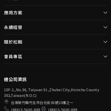
高效率微控制器
應用方案
消費性MCUs
高效能微控制器
永續經營
視訊/影像控制器
消費性MCUs應用
無線視頻傳輸
企業永續發展(ESG)
關於松翰
視訊／影像控制器
OID產品(Optical ID)
公司治理
無線視頻傳輸
公司簡介
會員專區
投資人專區
OID產品應用
新聞中心
利害關係人
登入
松翰頻道
品質保證
總公司資訊
10F-1.,No.36, Taiyuan St.,Zhubei City,Hsinchu County
302,Taiwan(R.O.C)
台灣新竹縣竹北市台元街36號10樓之一
(886)3-5600-888
(886)3-5600-889