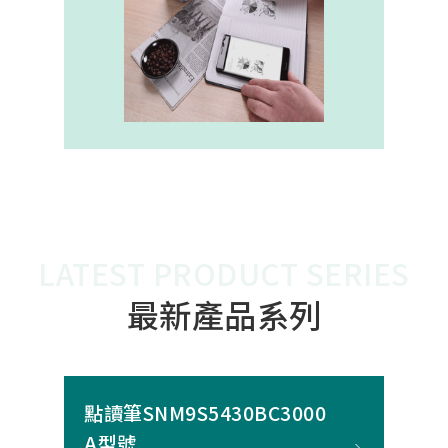
內建的高幀率SoC，能確保書寫筆跡
的連續與準確。 透過4000A模組能有
效縮短客戶開發週期，並確保在小型
裝置中仍維持高精度與穩定度，讓產
品能夠以最自然的方式，將紙本與數
位內容緊密連結。
LATEST PRODUCT SERIES
最新產品系列
點讀筆SNM9S5430BC3000
A型號