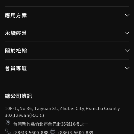
高效率微控制器
應用方案
消費性MCUs
高效能微控制器
永續經營
視訊/影像控制器
消費性MCUs應用
無線視頻傳輸
企業永續發展(ESG)
關於松翰
視訊／影像控制器
OID產品(Optical ID)
公司治理
無線視頻傳輸
公司簡介
會員專區
投資人專區
OID產品應用
新聞中心
利害關係人
登入
松翰頻道
品質保證
總公司資訊
10F-1.,No.36, Taiyuan St.,Zhubei City,Hsinchu County
302,Taiwan(R.O.C)
台灣新竹縣竹北市台元街36號10樓之一
(886)3-5600-888
(886)3-5600-889