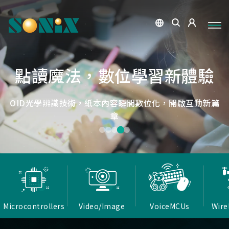
點讀魔法，數位學習新體驗
捕捉每個清晰瞬間
微小核心，巨大力量
低延遲，無線視界
低延遲戰場
OID光學辨識技術，紙本內容瞬間數位化，開啟互動新篇
高畫質ISP技術，支援HDR/3D降噪，提供卓越影像處理
Report Rate 性能之巔，松翰電競，掌控每一秒
松翰MCU：極致效能，智慧應用無所不在
確保流暢穩定的影像傳輸
能力
章
Microcontrollers
Video/Image
VoiceMCUs
Wire