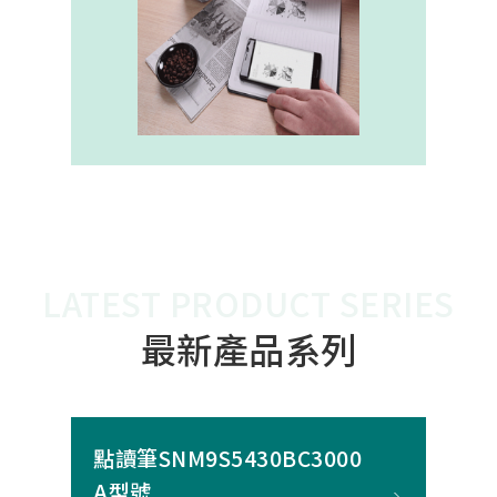
內建的高幀率SoC，能確保書寫筆跡
的連續與準確。 透過4000A模組能有
效縮短客戶開發週期，並確保在小型
裝置中仍維持高精度與穩定度，讓產
品能夠以最自然的方式，將紙本與數
位內容緊密連結。
LATEST PRODUCT SERIES
最新產品系列
點讀筆SNM9S5430BC3000
A型號