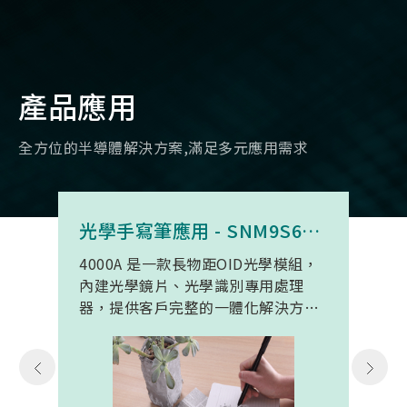
產品應用
全方位的半導體解決方案,滿足多元應用需求
光學手寫筆應用 - SNM9S6100BC4000A
4000A 是一款長物距OID光學模組，
內建光學鏡片、光學識別專用處理
器，提供客戶完整的一體化解決方
案。 此模組專為手寫筆與精細輸入裝
置開發。模組在保持小型化的同時，
延伸了可用物距範圍，使其能在離紙
面更遠的位置仍精確讀取碼點，同時