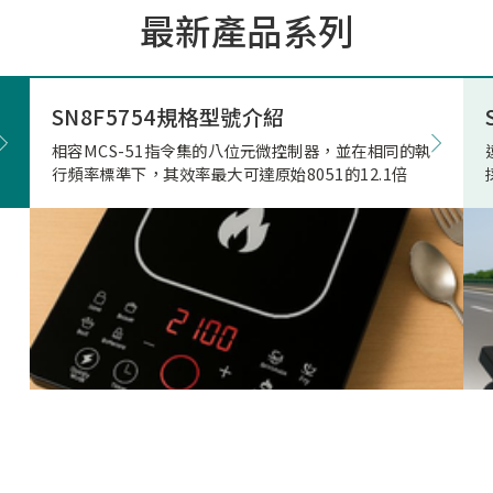
最新產品系列
市場的期待與重視。因應上
市場相關產品應用需求，本
極投入電競滑鼠市場的核心
發，結合專用的高速高傳輸
SN8F5754規格型號介紹
藍牙射頻晶片，突破性地實
相容MCS-51指令集的八位元微控制器，並在相同的執
正無與倫比的「真8KHz」
行頻率標準下，其效率最大可達原始8051的12.1倍
輸，帶來高達 4Mbps 的驚
寬、穩定不掉幀的無線傳輸
致超低的延遲表現。真8K與
兩者差異源自於本身架構，
是建立於2Mbps 的頻寬架
在時間內(1ms)傳的8筆資
受限通道頻寬、轉換關係(
接收模式轉換)無法每發送
接收一次接收端回送的資料
就會取捨掉接收資料，更改
7筆資料後下一筆第八筆就
的發送和接收，在業界就是