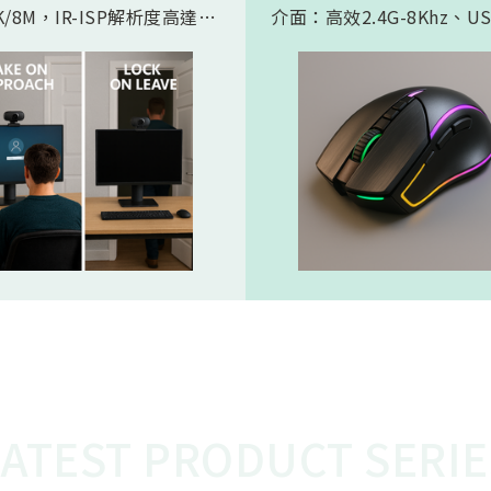
/8M，IR-ISP解析度高達
介面：高效2.4G-8Khz、U
。內建 AI人工智慧引擎, 可以
High Speed -8Khz及符
的實現 Microsoft HPD
BLE 5.2的超低功耗傳輸介
存在偵測) 功能。憑藉松翰最
產品會如此受電競市場期待
的2D/3D降噪以及智能HDR
主要在電競遊戲中，特別是
演算法，為人眼帶來無雜訊、
要極快反應速度的遊戲，例
態範圍的影像，也使高效能低
人稱射擊遊戲，玩家的每一
 AI 邊緣運算變為可能
都必須迅速且精準地傳達到
中。較高的回報率（如 8KH
味著滑鼠的移動和點擊能夠
的頻率、更快的速度被傳輸
從而減少延遲，讓玩家的操
更即時地反映在遊戲中。這
的延遲對於專業電競選手來
重要，在毫秒之間就能決定
比賽中，使用 8K滑鼠可以
在反應速度上佔據優勢，更
LATEST PRODUCT SERIE
準、開火，從而提高獲勝的
這就是為什麼 8K電競產品