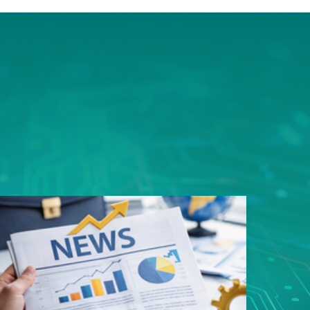
ms平
豎屏顯
的資料
用規劃
性，造
易好用
性的真
戶能快
寬架構
品。 採
足一次
類應用
s以內，
影像監
8次接
影像無
傳輸，
SN93
遲，真
質、低
輸。這
者最安
面上魚
，更充
構整合
領先業
專用
玩家帶來