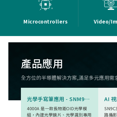
Microcontrollers
Video/I
產品應用
全方位的半導體解決方案,滿足多元應用需
光學手寫筆應用 - SNM9S6100BC4000A
4000A 是一款長物距OID光學模
SN9C
組，內建光學鏡片、光學識別專用
路攝影