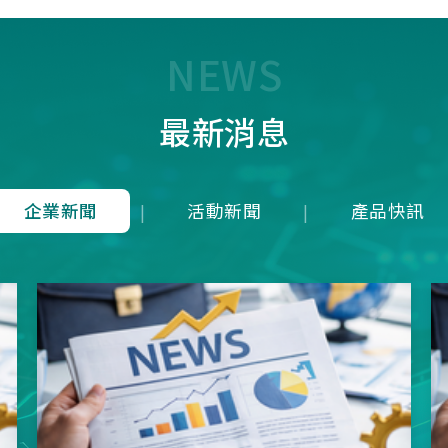
7T1R，雖能在 125 us內(1
均下來)勉強傳輸近似 8K 
量，卻犧牲了接收端的即時
NEWS
成潛在延遲；而本公司革命
8K是建立於4Mbps 的高頻
最新消息
上，在轉換模式上就可以滿
發送一次接收維持在125u
就等同於1ms內就可以發送
收8次完整地進行資料雙向
企業新聞
活動新聞
產品快訊
|
|
從根本上消除了接收端的延
正達到零延遲的8K資料傳
項技術突破不僅徹底擊敗市
目混珠的「假8KHz」產品
分展現了本公司在軟硬體架
方面的卓越研發實力。推出
界的三模真無線8KHz電競
SNC73350系列方案，為
前所未有的超競速體驗。