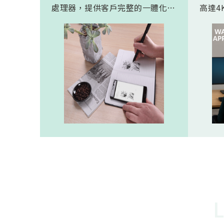
處理器，提供客戶完整的一體化解
高達4K
決方案。 此模組專為手寫筆與精
FHD
細輸入裝置開發。模組在保持小型
極為省電
化的同時，延伸了可用物距範圍，
(人體
使其能在離紙面更遠的位置仍精確
新一代
讀取碼點，同時內建的高幀率
影像
SoC，能確保書寫筆跡的連續與準
寬動
確。 透過4000A模組能有效縮短客
功耗的
戶開發週期，並確保在小型裝置中
仍維持高精度與穩定度，讓產品能
夠以最自然的方式，將紙本與數位
內容緊密連結。