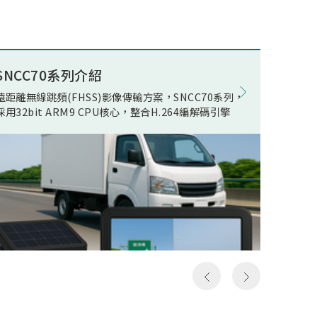
述電競
ECO(E
公司積
Opera
組件開
在WOR
量無線
電池影
SNCC70系列介紹
8K電競
現了真
在正常
遠距離無線跳頻(FHSS)影像傳輸方案，SNCC70系列，
松翰 SN
無線傳
機電流
採用32bit ARM9 CPU核心，整合H.264編解碼引擎
支援類比
人頻
線快速
以及極
影像發
假8K
居家應
假8K
用環境
構然後
件，可
料，但
SN93
發送和
括UART,
一次就
MIPI R
，所以
device
成送出
Ether
是完整
流手機
俗稱的
提供轉