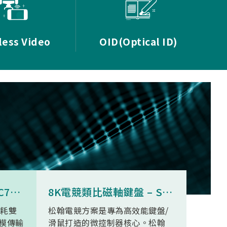
less Video
OID(Optical ID)
8K無線三模滑鼠 - SNC73350
8K電競類比磁軸鍵盤 – SN34F280
功耗雙
松翰電競方案是專為高效能鍵盤/
SN93
模傳輸
滑鼠打造的微控制器核心。松翰
無線高清