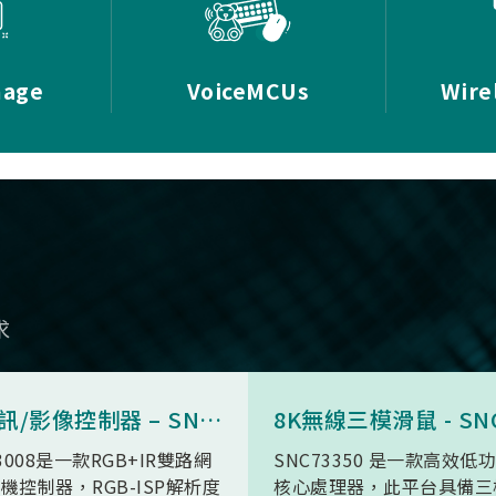
mage
VoiceMCUs
Wire
求
AI 視訊/影像控制器 – SN9C3008
3008是一款RGB+IR雙路網
SNC73350 是一款高效低
機控制器，RGB-ISP解析度
核心處理器，此平台具備三