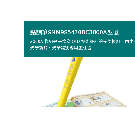
點讀筆SNM9S5430BC3000A型號
3000A 模組是一款為 OID 技術設計的光學模組，內建
光學鏡片、光學識別專用處理器