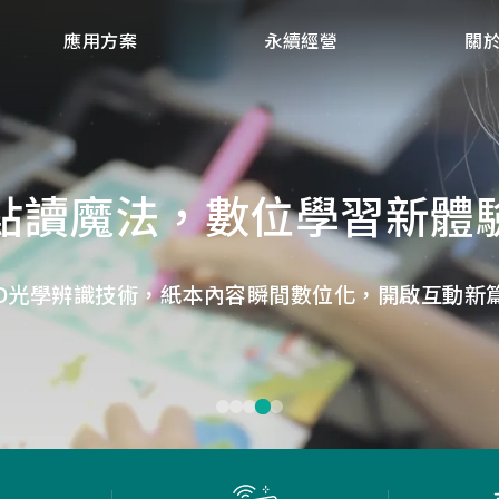
應用方案
永續經營
關
點讀魔法，數位學習新體
微小核心，巨大力量
捕捉每個清晰瞬間
低延遲，無線視界
低延遲戰場
畫質ISP技術，支援HDR/3D降噪，提供卓越影像處理
ID光學辨識技術，紙本內容瞬間數位化，開啟互動新
Report Rate 性能之巔，松翰電競，掌控每一秒
松翰MCU：極致效能，智慧應用無所不在
確保流暢穩定的影像傳輸