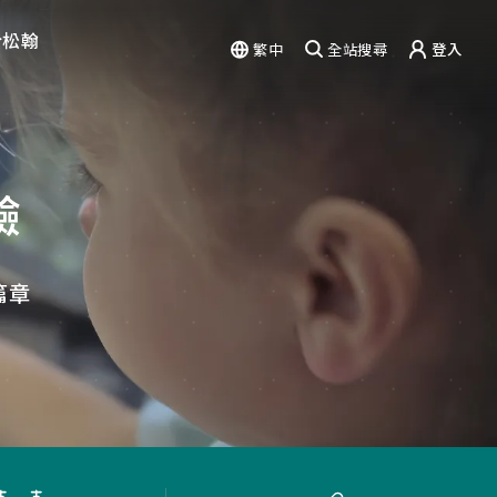
於松翰
繁中
全站搜尋
登入
驗
能力
篇章