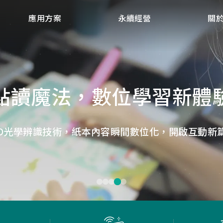
應用方案
永續經營
關
點讀魔法，數位學習新體
微小核心，巨大力量
捕捉每個清晰瞬間
低延遲，無線視界
低延遲戰場
畫質ISP技術，支援HDR/3D降噪，提供卓越影像處理
ID光學辨識技術，紙本內容瞬間數位化，開啟互動新
Report Rate 性能之巔，松翰電競，掌控每一秒
松翰MCU：極致效能，智慧應用無所不在
確保流暢穩定的影像傳輸