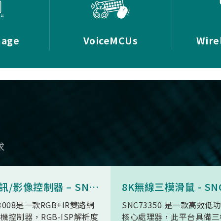
mage
VoiceMCUs
Wire
求
AI 視訊/影像控制器 – SN9C3008
3008是一款RGB+IR雙路網
SNC73350 是一款高效低
機控制器，RGB-ISP解析度
核心處理器，此平台具備三