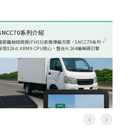
述電競
ECO(E
公司積
Opera
組件開
在WOR
量無線
電池影
SNCC70系列介紹
8K電競
現了真
在正常
遠距離無線跳頻(FHSS)影像傳輸方案，SNCC70系列，
松翰 SN
無線傳
機電流
採用32bit ARM9 CPU核心，整合H.264編解碼引擎
支援類比
人頻
線快速
以及極
影像發
假8K
居家應
假8K
用環境
構然後
件，可
料，但
SN93
發送和
括UART,
一次就
MIPI R
，所以
device
成送出
Ether
是完整
流手機
俗稱的
提供轉