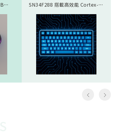
SB
SN34F288 搭載高效能 Cortex-
傳輸應
合藍芽®
M4F 核心，完美支援類比磁軸鍵
SN937
面，8K
盤方案，實現精準且客製化的觸發
CPU核心
需求，
控制。藉由極致的 8K Polling
prof
那些需
Rate (8000Hz 回報率)，提供毫秒
圖像處理引
如第一
級的超低延遲響應。其豐富全面的
Proce
個動作
通訊介面極大化了設計彈性，賦予
FHSS(F
遊戲
客戶設計高階鍵盤的能力，迅速搶
Spread
z）意
佔市場先機。SN34F288規格
引擎…等
以更高
Cortex-M4F，512KB ROM，
體FH
至電腦
160KB SRAMHigh-Speed USB
對抗干
作能夠
2.016 channel 12-Bit SAR
越穩定
種極低
ADCSPI, I2S, I2C, UART, CAN,
勢。無
說非常
SDIO, LCM, ETHMAC32 channel
是克服
勝負的
PWM
供電才
讓選手
還需克
快地瞄
能順利運
S
機會，
電池供
會受到
WOR(W