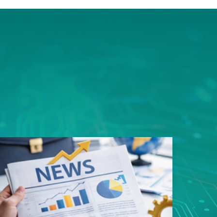
ms平
豎屏顯
的資料
用規劃
性，造
易好用
性的真
戶能快
寬架構
品。 採
足一次
類應用
s以內，
影像監
8次接
影像無
傳輸，
SN93
遲，真
質、低
輸。這
者最安
面上魚
，更充
構整合
領先業
專用
玩家帶來