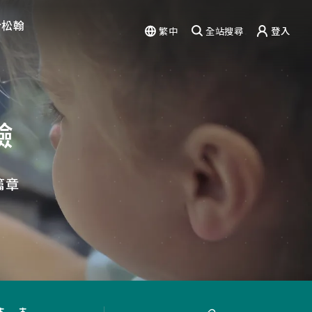
於松翰
繁中
全站搜尋
登入
驗
能力
篇章