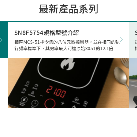
最新產品系列
市場的期待與重視。因應上
市場相關產品應用需求，本
極投入電競滑鼠市場的核心
發，結合專用的高速高傳輸
SN8F5754規格型號介紹
藍牙射頻晶片，突破性地實
相容MCS-51指令集的八位元微控制器，並在相同的執
正無與倫比的「真8KHz」
行頻率標準下，其效率最大可達原始8051的12.1倍
輸，帶來高達 4Mbps 的驚
寬、穩定不掉幀的無線傳輸
致超低的延遲表現。真8K與
兩者差異源自於本身架構，
是建立於2Mbps 的頻寬架
在時間內(1ms)傳的8筆資
受限通道頻寬、轉換關係(
接收模式轉換)無法每發送
接收一次接收端回送的資料
就會取捨掉接收資料，更改
7筆資料後下一筆第八筆就
的發送和接收，在業界就是