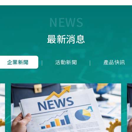
7T1R，雖能在 125 us內(1
均下來)勉強傳輸近似 8K 
量，卻犧牲了接收端的即時
NEWS
成潛在延遲；而本公司革命
8K是建立於4Mbps 的高頻
最新消息
上，在轉換模式上就可以滿
發送一次接收維持在125u
就等同於1ms內就可以發送
收8次完整地進行資料雙向
企業新聞
活動新聞
產品快訊
|
|
從根本上消除了接收端的延
正達到零延遲的8K資料傳
項技術突破不僅徹底擊敗市
目混珠的「假8KHz」產品
分展現了本公司在軟硬體架
方面的卓越研發實力。推出
界的三模真無線8KHz電競
SNC73350系列方案，為
前所未有的超競速體驗。