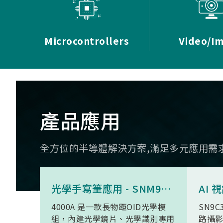
Microcontrollers
Video/I
產品應用
全方位的半導體解決方案,滿足多元應用需
光學手寫筆應用 - SNM9S6100BC4000A
4000A 是一款長物距OID光學模
SN9C
組，內建光學鏡片、光學識別專用
路攝影