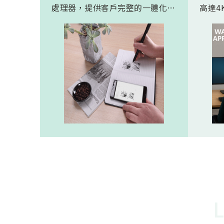
處理器，提供客戶完整的一體化解
高達4K
決方案。 此模組專為手寫筆與精
FHD
細輸入裝置開發。模組在保持小型
極為省電
化的同時，延伸了可用物距範圍，
(人體
使其能在離紙面更遠的位置仍精確
新一代
讀取碼點，同時內建的高幀率
影像
SoC，能確保書寫筆跡的連續與準
寬動
確。 透過4000A模組能有效縮短客
功耗的
戶開發週期，並確保在小型裝置中
仍維持高精度與穩定度，讓產品能
夠以最自然的方式，將紙本與數位
內容緊密連結。