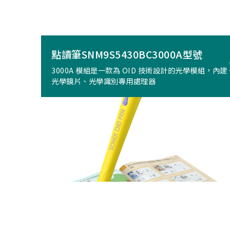
點讀筆SNM9S5430BC3000A型號
3000A 模組是一款為 OID 技術設計的光學模組，內建
光學鏡片、光學識別專用處理器