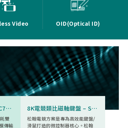
less Video
OID(Optical ID)
8K無線三模滑鼠 - SNC73350
8K電競類比磁軸鍵盤 – SN34F280
功耗雙
松翰電競方案是專為高效能鍵盤/
SN93
模傳輸
滑鼠打造的微控制器核心。松翰
無線高清