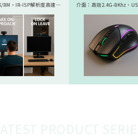
/8M，IR-ISP解析度高達
介面：高效2.4G-8Khz、U
。內建 AI人工智慧引擎, 可以
High Speed -8Khz及符
的實現 Microsoft HPD
BLE 5.2的超低功耗傳輸介
存在偵測) 功能。憑藉松翰最
產品會如此受電競市場期待
的2D/3D降噪以及智能HDR
主要在電競遊戲中，特別是
演算法，為人眼帶來無雜訊、
要極快反應速度的遊戲，例
態範圍的影像，也使高效能低
人稱射擊遊戲，玩家的每一
 AI 邊緣運算變為可能
都必須迅速且精準地傳達到
中。較高的回報率（如 8KH
味著滑鼠的移動和點擊能夠
的頻率、更快的速度被傳輸
從而減少延遲，讓玩家的操
更即時地反映在遊戲中。這
的延遲對於專業電競選手來
重要，在毫秒之間就能決定
比賽中，使用 8K滑鼠可以
在反應速度上佔據優勢，更
LATEST PRODUCT SERIE
準、開火，從而提高獲勝的
這就是為什麼 8K電競產品