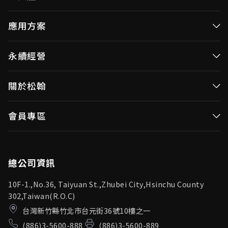
高效率微控制器
應用方案
消費性MCUs
高效能微控制器
永續經營
視訊/影像控制器
消費性MCUs應用
無線視頻傳輸
企業永續發展(ESG)
關於松翰
視訊／影像控制器
OID產品(Optical ID)
公司治理
無線視頻傳輸
公司簡介
會員專區
投資人專區
OID產品應用
新聞中心
利害關係人
登入
松翰頻道
品質保證
總公司資訊
10F-1.,No.36, Taiyuan St.,Zhubei City,Hsinchu County
302,Taiwan(R.O.C)
台灣新竹縣竹北市台元街36號10樓之一
(886)3-5600-888
(886)3-5600-889