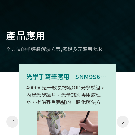
產品應用
全方位的半導體解決方案,滿足多元應用需求
光學手寫筆應用 - SNM9S6100BC4000A
4000A 是一款長物距OID光學模組，
內建光學鏡片、光學識別專用處理
器，提供客戶完整的一體化解決方
案。 此模組專為手寫筆與精細輸入裝
置開發。模組在保持小型化的同時，
延伸了可用物距範圍，使其能在離紙
面更遠的位置仍精確讀取碼點，同時