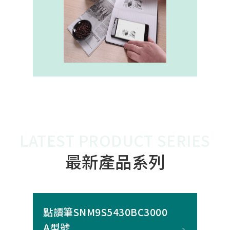
內建的高幀率SoC，能確保書寫筆跡
的連續與準確。 透過4000A模組能有
效縮短客戶開發週期，並確保在小型
裝置中仍維持高精度與穩定度，讓產
品能夠以最自然的方式，將紙本與數
位內容緊密連結。
LATEST PRODUCT SERIES
最新產品系列
點讀筆SNM9S5430BC3000
A型號