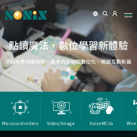
點讀魔法，數位學習新體驗
捕捉每個清晰瞬間
微小核心，巨大力量
低延遲，無線視界
低延遲戰場
OID光學辨識技術，紙本內容瞬間數位化，開啟互動新篇
高畫質ISP技術，支援HDR/3D降噪，提供卓越影像處理
Report Rate 性能之巔，松翰電競，掌控每一秒
松翰MCU：極致效能，智慧應用無所不在
確保流暢穩定的影像傳輸
能力
章
Microcontrollers
Video/Image
VoiceMCUs
Wire