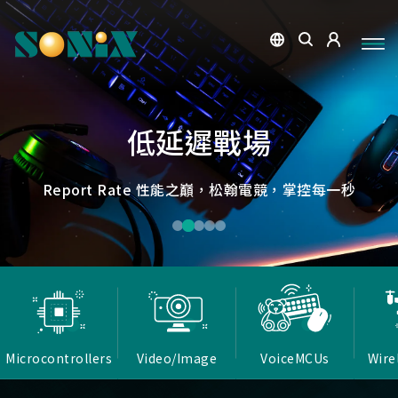
點讀魔法，數位學習新體驗
捕捉每個清晰瞬間
微小核心，巨大力量
低延遲，無線視界
低延遲戰場
OID光學辨識技術，紙本內容瞬間數位化，開啟互動新篇
高畫質ISP技術，支援HDR/3D降噪，提供卓越影像處理
Report Rate 性能之巔，松翰電競，掌控每一秒
松翰MCU：極致效能，智慧應用無所不在
確保流暢穩定的影像傳輸
能力
章
Microcontrollers
Video/Image
VoiceMCUs
Wire