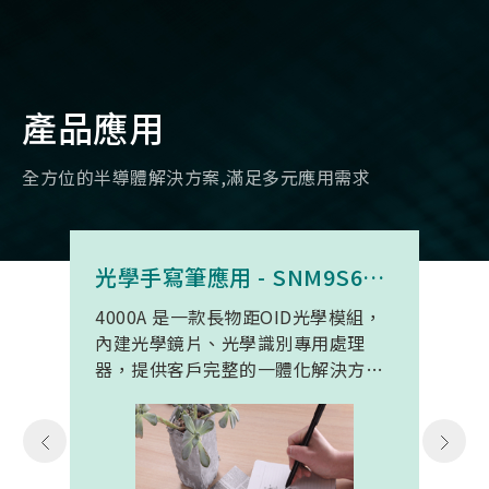
產品應用
全方位的半導體解決方案,滿足多元應用需求
光學手寫筆應用 - SNM9S6100BC4000A
4000A 是一款長物距OID光學模組，
內建光學鏡片、光學識別專用處理
器，提供客戶完整的一體化解決方
案。 此模組專為手寫筆與精細輸入裝
置開發。模組在保持小型化的同時，
延伸了可用物距範圍，使其能在離紙
面更遠的位置仍精確讀取碼點，同時