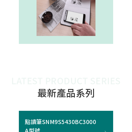
內建的高幀率SoC，能確保書寫筆跡
的連續與準確。 透過4000A模組能有
效縮短客戶開發週期，並確保在小型
裝置中仍維持高精度與穩定度，讓產
品能夠以最自然的方式，將紙本與數
位內容緊密連結。
LATEST PRODUCT SERIES
最新產品系列
點讀筆SNM9S5430BC3000
A型號