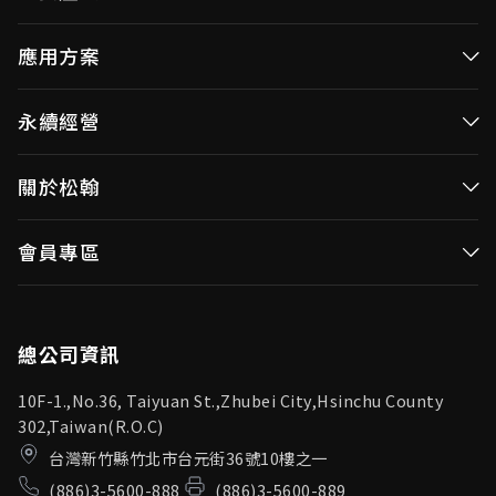
高效率微控制器
應用方案
消費性MCUs
高效能微控制器
永續經營
視訊/影像控制器
消費性MCUs應用
無線視頻傳輸
企業永續發展(ESG)
關於松翰
視訊／影像控制器
OID產品(Optical ID)
公司治理
無線視頻傳輸
公司簡介
會員專區
投資人專區
OID產品應用
新聞中心
利害關係人
登入
松翰頻道
品質保證
總公司資訊
10F-1.,No.36, Taiyuan St.,Zhubei City,Hsinchu County
302,Taiwan(R.O.C)
台灣新竹縣竹北市台元街36號10樓之一
(886)3-5600-888
(886)3-5600-889