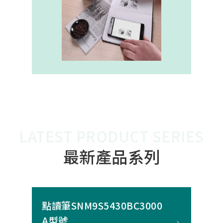
內建的高幀率SoC，能確保書寫筆跡
的連續與準確。 透過4000A模組能有
效縮短客戶開發週期，並確保在小型
裝置中仍維持高精度與穩定度，讓產
品能夠以最自然的方式，將紙本與數
位內容緊密連結。
LATEST PRODUCT SERIES
最新產品系列
點讀筆SNM9S5430BC3000
A型號