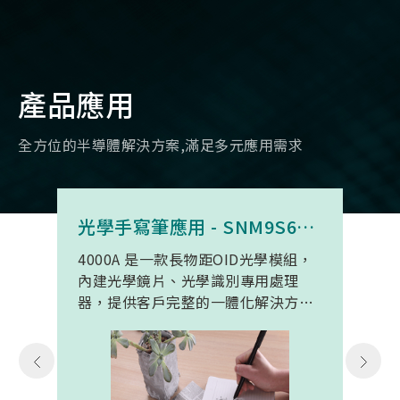
產品應用
全方位的半導體解決方案,滿足多元應用需求
光學手寫筆應用 - SNM9S6100BC4000A
4000A 是一款長物距OID光學模組，
內建光學鏡片、光學識別專用處理
器，提供客戶完整的一體化解決方
案。 此模組專為手寫筆與精細輸入裝
置開發。模組在保持小型化的同時，
延伸了可用物距範圍，使其能在離紙
面更遠的位置仍精確讀取碼點，同時