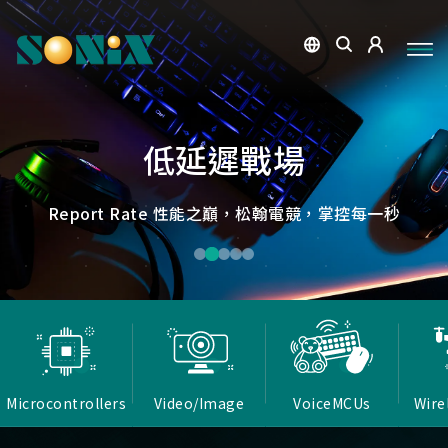
點讀魔法，數位學習新體驗
捕捉每個清晰瞬間
微小核心，巨大力量
低延遲，無線視界
低延遲戰場
OID光學辨識技術，紙本內容瞬間數位化，開啟互動新篇
高畫質ISP技術，支援HDR/3D降噪，提供卓越影像處理
Report Rate 性能之巔，松翰電競，掌控每一秒
松翰MCU：極致效能，智慧應用無所不在
確保流暢穩定的影像傳輸
能力
章
Microcontrollers
Video/Image
VoiceMCUs
Wire