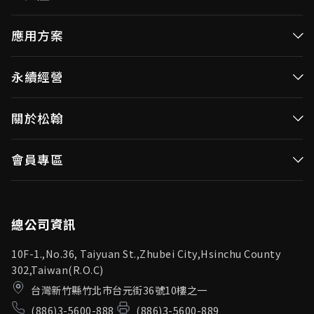
高效率微控制器
應用方案
消費性MCUs
高效能微控制器
永續經營
視訊/影像控制器
消費性MCUs應用
無線視頻傳輸
企業永續發展(ESG)
關於松翰
視訊／影像控制器
OID產品(Optical ID)
公司治理
無線視頻傳輸
公司簡介
會員專區
投資人專區
OID產品應用
新聞中心
利害關係人
登入
松翰頻道
品質保證
總公司資訊
10F-1.,No.36, Taiyuan St.,Zhubei City,Hsinchu County
302,Taiwan(R.O.C)
台灣新竹縣竹北市台元街36號10樓之一
(886)3-5600-888
(886)3-5600-889