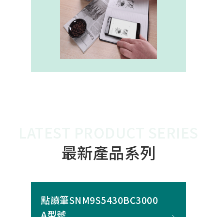
內建的高幀率SoC，能確保書寫筆跡
的連續與準確。 透過4000A模組能有
效縮短客戶開發週期，並確保在小型
裝置中仍維持高精度與穩定度，讓產
品能夠以最自然的方式，將紙本與數
位內容緊密連結。
LATEST PRODUCT SERIES
最新產品系列
點讀筆SNM9S5430BC3000
A型號