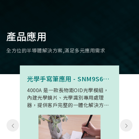
產品應用
全方位的半導體解決方案,滿足多元應用需求
光學手寫筆應用 - SNM9S6100BC4000A
4000A 是一款長物距OID光學模組，
內建光學鏡片、光學識別專用處理
器，提供客戶完整的一體化解決方
案。 此模組專為手寫筆與精細輸入裝
置開發。模組在保持小型化的同時，
延伸了可用物距範圍，使其能在離紙
面更遠的位置仍精確讀取碼點，同時