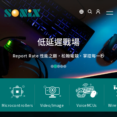
點讀魔法，數位學習新體驗
捕捉每個清晰瞬間
微小核心，巨大力量
低延遲，無線視界
低延遲戰場
OID光學辨識技術，紙本內容瞬間數位化，開啟互動新篇
高畫質ISP技術，支援HDR/3D降噪，提供卓越影像處理
Report Rate 性能之巔，松翰電競，掌控每一秒
松翰MCU：極致效能，智慧應用無所不在
確保流暢穩定的影像傳輸
能力
章
Microcontrollers
Video/Image
VoiceMCUs
Wire