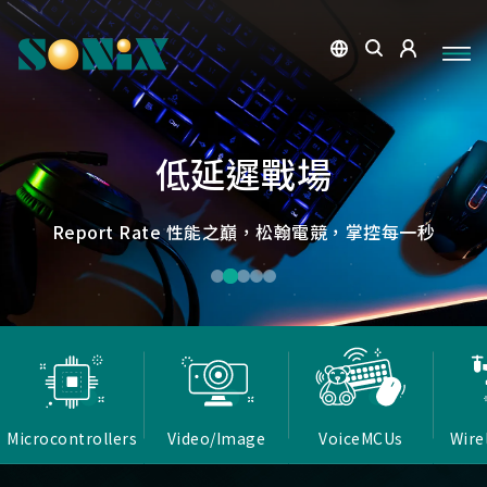
點讀魔法，數位學習新體驗
捕捉每個清晰瞬間
微小核心，巨大力量
低延遲，無線視界
低延遲戰場
OID光學辨識技術，紙本內容瞬間數位化，開啟互動新篇
高畫質ISP技術，支援HDR/3D降噪，提供卓越影像處理
Report Rate 性能之巔，松翰電競，掌控每一秒
松翰MCU：極致效能，智慧應用無所不在
確保流暢穩定的影像傳輸
能力
章
Microcontrollers
Video/Image
VoiceMCUs
Wire