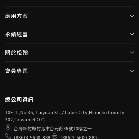
高效率微控制器
應用方案
消費性MCUs
高效能微控制器
永續經營
視訊/影像控制器
消費性MCUs應用
無線視頻傳輸
企業永續發展(ESG)
關於松翰
視訊／影像控制器
OID產品(Optical ID)
公司治理
無線視頻傳輸
公司簡介
會員專區
投資人專區
OID產品應用
新聞中心
利害關係人
登入
松翰頻道
品質保證
總公司資訊
10F-1.,No.36, Taiyuan St.,Zhubei City,Hsinchu County
302,Taiwan(R.O.C)
台灣新竹縣竹北市台元街36號10樓之一
(886)3-5600-888
(886)3-5600-889