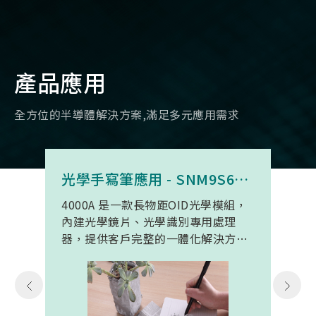
產品應用
全方位的半導體解決方案,滿足多元應用需求
光學手寫筆應用 - SNM9S6100BC4000A
4000A 是一款長物距OID光學模組，
內建光學鏡片、光學識別專用處理
器，提供客戶完整的一體化解決方
案。 此模組專為手寫筆與精細輸入裝
置開發。模組在保持小型化的同時，
延伸了可用物距範圍，使其能在離紙
面更遠的位置仍精確讀取碼點，同時