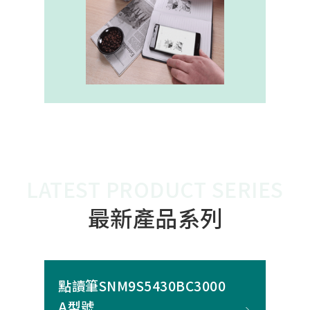
內建的高幀率SoC，能確保書寫筆跡
的連續與準確。 透過4000A模組能有
效縮短客戶開發週期，並確保在小型
裝置中仍維持高精度與穩定度，讓產
品能夠以最自然的方式，將紙本與數
位內容緊密連結。
LATEST PRODUCT SERIES
最新產品系列
點讀筆SNM9S5430BC3000
A型號