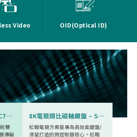
less Video
OID(Optical ID)
8K無線三模滑鼠 - SNC73350
8K電競類比磁軸鍵盤 – SN34F280
功耗雙
松翰電競方案是專為高效能鍵盤/
SN93
模傳輸
滑鼠打造的微控制器核心。松翰
無線高清