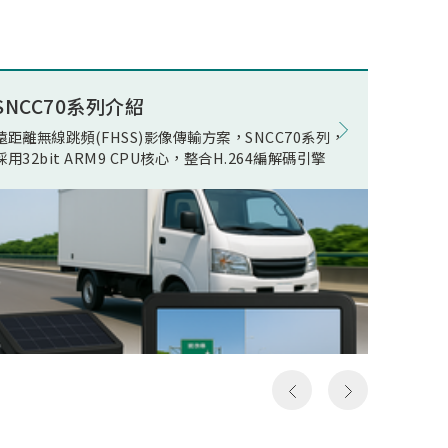
述電競
ECO(E
公司積
Opera
組件開
在WOR
量無線
電池影
SNCC70系列介紹
8K電競
現了真
在正常
遠距離無線跳頻(FHSS)影像傳輸方案，SNCC70系列，
松翰 SN
無線傳
機電流
採用32bit ARM9 CPU核心，整合H.264編解碼引擎
支援類比
人頻
線快速
以及極
影像發
假8K
居家應
假8K
用環境
構然後
件，可
料，但
SN93
發送和
括UART,
一次就
MIPI R
，所以
device
成送出
Ether
是完整
流手機
俗稱的
提供轉