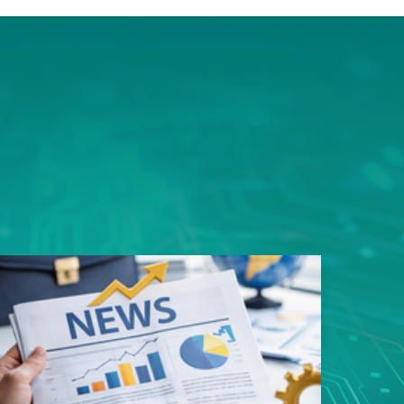
ms平
豎屏顯
的資料
用規劃
性，造
易好用
性的真
戶能快
寬架構
品。 採
足一次
類應用
s以內，
影像監
8次接
影像無
傳輸，
SN93
遲，真
質、低
輸。這
者最安
面上魚
，更充
構整合
領先業
專用
玩家帶來