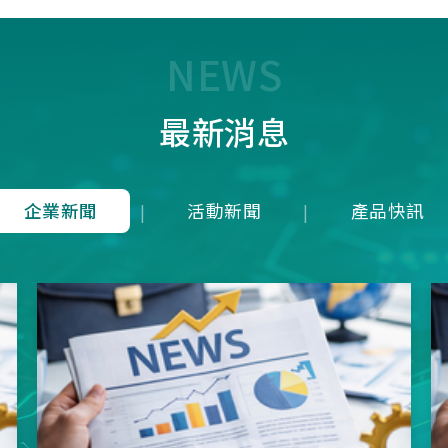
7T1R，雖能在 125 us內(1
均下來)勉強傳輸近似 8K 
量，卻犧牲了接收端的即時
NEWS
成潛在延遲；而本公司革命
8K是建立於4Mbps 的高頻
最新消息
上，在轉換模式上就可以滿
發送一次接收維持在125u
就等同於1ms內就可以發送
收8次完整地進行資料雙向
企業新聞
活動新聞
產品快訊
|
|
從根本上消除了接收端的延
正達到零延遲的8K資料傳
項技術突破不僅徹底擊敗市
目混珠的「假8KHz」產品
分展現了本公司在軟硬體架
方面的卓越研發實力。推出
界的三模真無線8KHz電競
SNC73350系列方案，為
前所未有的超競速體驗。