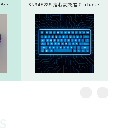
SB
SN34F288 搭載高效能 Cortex-
傳輸應
合藍芽®
M4F 核心，完美支援類比磁軸鍵
SN937
面，8K
盤方案，實現精準且客製化的觸發
CPU核心
需求，
控制。藉由極致的 8K Polling
prof
那些需
Rate (8000Hz 回報率)，提供毫秒
圖像處理引
如第一
級的超低延遲響應。其豐富全面的
Proce
個動作
通訊介面極大化了設計彈性，賦予
FHSS(F
遊戲
客戶設計高階鍵盤的能力，迅速搶
Spread
z）意
佔市場先機。SN34F288規格
引擎…等
以更高
Cortex-M4F，512KB ROM，
體FH
至電腦
160KB SRAMHigh-Speed USB
對抗干
作能夠
2.016 channel 12-Bit SAR
越穩定
種極低
ADCSPI, I2S, I2C, UART, CAN,
勢。無
說非常
SDIO, LCM, ETHMAC32 channel
是克服
勝負的
PWM
供電才
讓選手
還需克
快地瞄
能順利運
S
機會，
電池供
會受到
WOR(W