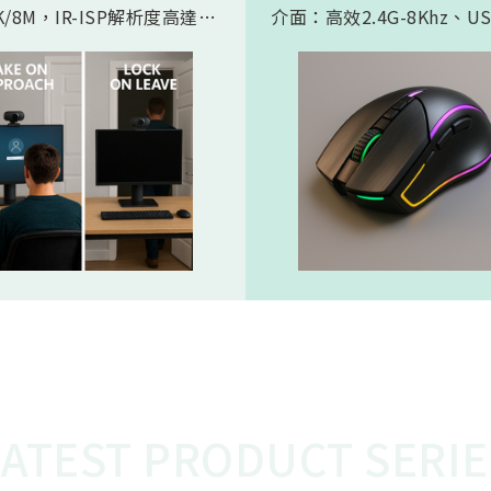
/8M，IR-ISP解析度高達
介面：高效2.4G-8Khz、U
。內建 AI人工智慧引擎, 可以
High Speed -8Khz及符
的實現 Microsoft HPD
BLE 5.2的超低功耗傳輸介
存在偵測) 功能。憑藉松翰最
產品會如此受電競市場期待
的2D/3D降噪以及智能HDR
主要在電競遊戲中，特別是
演算法，為人眼帶來無雜訊、
要極快反應速度的遊戲，例
態範圍的影像，也使高效能低
人稱射擊遊戲，玩家的每一
 AI 邊緣運算變為可能
都必須迅速且精準地傳達到
中。較高的回報率（如 8KH
味著滑鼠的移動和點擊能夠
的頻率、更快的速度被傳輸
從而減少延遲，讓玩家的操
更即時地反映在遊戲中。這
的延遲對於專業電競選手來
重要，在毫秒之間就能決定
比賽中，使用 8K滑鼠可以
在反應速度上佔據優勢，更
LATEST PRODUCT SERIE
準、開火，從而提高獲勝的
這就是為什麼 8K電競產品