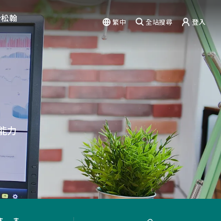
於松翰
繁中
全站搜尋
登入
驗
能力
篇章