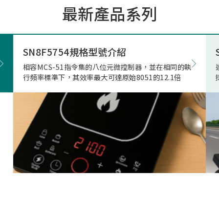
最新產品系列
市場的期待與重視。因應上
市場相關產品應用需求，本
極投入電競滑鼠市場的核心
發，結合專用的高速高傳輸
SN8F5754規格型號介紹
藍牙射頻晶片，突破性地實
相容MCS-51指令集的八位元微控制器，並在相同的執
正無與倫比的「真8KHz」
行頻率標準下，其效率最大可達原始8051的12.1倍
輸，帶來高達 4Mbps 的驚
寬、穩定不掉幀的無線傳輸
致超低的延遲表現。真8K與
兩者差異源自於本身架構，
是建立於2Mbps 的頻寬架
在時間內(1ms)傳的8筆資
受限通道頻寬、轉換關係(
接收模式轉換)無法每發送
接收一次接收端回送的資料
就會取捨掉接收資料，更改
7筆資料後下一筆第八筆就
的發送和接收，在業界就是