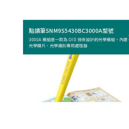
點讀筆SNM9S5430BC3000A型號
3000A 模組是一款為 OID 技術設計的光學模組，內建
光學鏡片、光學識別專用處理器