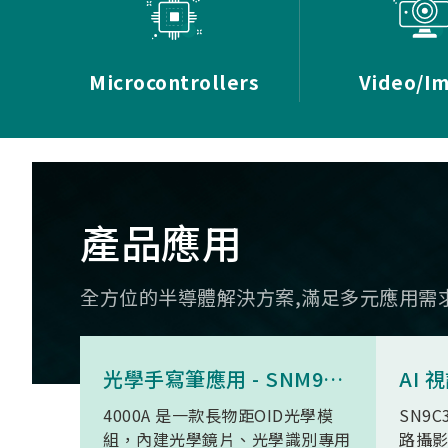
Microcontrollers
Video/I
產品應用
全方位的半導體解決方案,滿足多元應用需
光學手寫筆應用 - SNM9S6100BC4000A
4000A 是一款長物距OID光學模
SN9C
組，內建光學鏡片、光學識別專用
路攝影