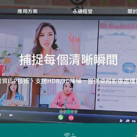
應用方案
永續經營
關
點讀魔法，數位學習新體
微小核心，巨大力量
捕捉每個清晰瞬間
低延遲，無線視界
低延遲戰場
畫質ISP技術，支援HDR/3D降噪，提供卓越影像處理
ID光學辨識技術，紙本內容瞬間數位化，開啟互動新
Report Rate 性能之巔，松翰電競，掌控每一秒
松翰MCU：極致效能，智慧應用無所不在
確保流暢穩定的影像傳輸