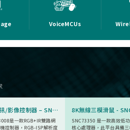
mage
VoiceMCUs
Wire
求
AI 視訊/影像控制器 – SN9C3008
3008是一款RGB+IR雙路網
SNC73350 是一款高效低
機控制器，RGB-ISP解析度
核心處理器，此平台具備三