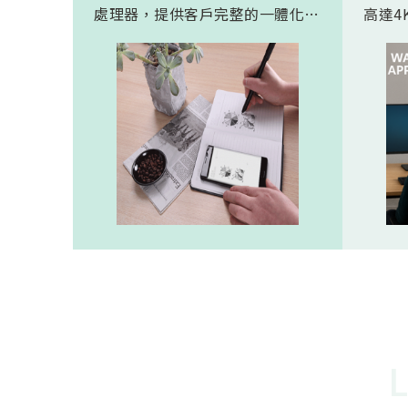
處理器，提供客戶完整的一體化解
高達4K
決方案。 此模組專為手寫筆與精
FHD
細輸入裝置開發。模組在保持小型
極為省電
化的同時，延伸了可用物距範圍，
(人體
使其能在離紙面更遠的位置仍精確
新一代
讀取碼點，同時內建的高幀率
影像
SoC，能確保書寫筆跡的連續與準
寬動
確。 透過4000A模組能有效縮短客
功耗的
戶開發週期，並確保在小型裝置中
仍維持高精度與穩定度，讓產品能
夠以最自然的方式，將紙本與數位
內容緊密連結。