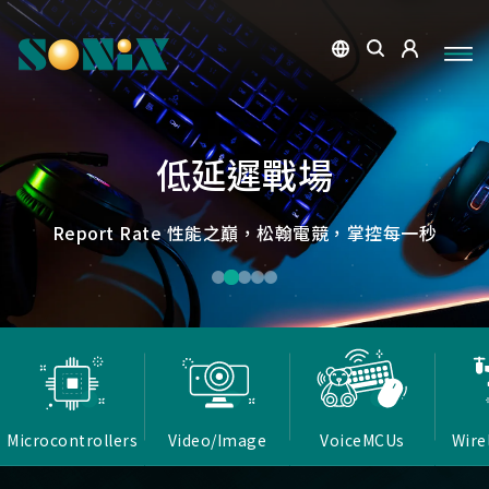
點讀魔法，數位學習新體驗
捕捉每個清晰瞬間
微小核心，巨大力量
低延遲，無線視界
低延遲戰場
OID光學辨識技術，紙本內容瞬間數位化，開啟互動新篇
高畫質ISP技術，支援HDR/3D降噪，提供卓越影像處理
Report Rate 性能之巔，松翰電競，掌控每一秒
松翰MCU：極致效能，智慧應用無所不在
確保流暢穩定的影像傳輸
能力
章
Microcontrollers
Video/Image
VoiceMCUs
Wire