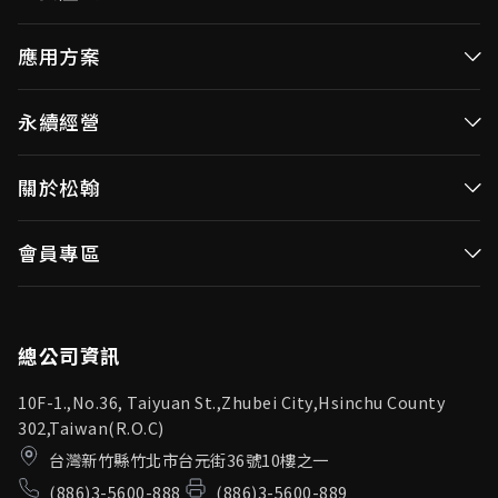
高效率微控制器
應用方案
消費性MCUs
高效能微控制器
永續經營
視訊/影像控制器
消費性MCUs應用
無線視頻傳輸
企業永續發展(ESG)
關於松翰
視訊／影像控制器
OID產品(Optical ID)
公司治理
無線視頻傳輸
公司簡介
會員專區
投資人專區
OID產品應用
新聞中心
利害關係人
登入
松翰頻道
品質保證
總公司資訊
10F-1.,No.36, Taiyuan St.,Zhubei City,Hsinchu County
302,Taiwan(R.O.C)
台灣新竹縣竹北市台元街36號10樓之一
(886)3-5600-888
(886)3-5600-889