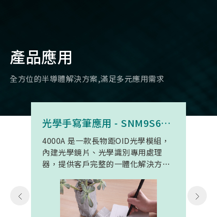
產品應用
全方位的半導體解決方案,滿足多元應用需求
光學手寫筆應用 - SNM9S6100BC4000A
4000A 是一款長物距OID光學模組，
內建光學鏡片、光學識別專用處理
器，提供客戶完整的一體化解決方
案。 此模組專為手寫筆與精細輸入裝
置開發。模組在保持小型化的同時，
延伸了可用物距範圍，使其能在離紙
面更遠的位置仍精確讀取碼點，同時