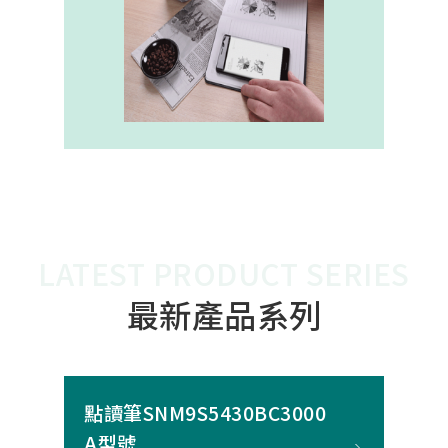
內建的高幀率SoC，能確保書寫筆跡
的連續與準確。 透過4000A模組能有
效縮短客戶開發週期，並確保在小型
裝置中仍維持高精度與穩定度，讓產
品能夠以最自然的方式，將紙本與數
位內容緊密連結。
LATEST PRODUCT SERIES
最新產品系列
點讀筆SNM9S5430BC3000
A型號