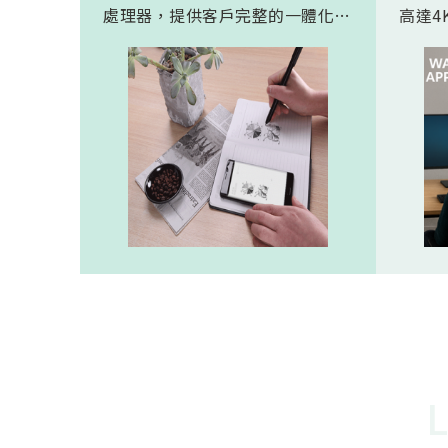
處理器，提供客戶完整的一體化解
高達4K
決方案。 此模組專為手寫筆與精
FHD
細輸入裝置開發。模組在保持小型
極為省電
化的同時，延伸了可用物距範圍，
(人體
使其能在離紙面更遠的位置仍精確
新一代
讀取碼點，同時內建的高幀率
影像
SoC，能確保書寫筆跡的連續與準
寬動
確。 透過4000A模組能有效縮短客
功耗的
戶開發週期，並確保在小型裝置中
仍維持高精度與穩定度，讓產品能
夠以最自然的方式，將紙本與數位
內容緊密連結。