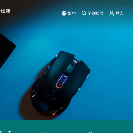
於松翰
繁中
全站搜尋
登入
驗
能力
篇章