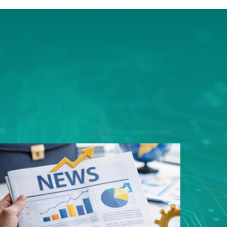
ms平
豎屏顯
的資料
用規劃
性，造
易好用
性的真
戶能快
寬架構
品。 採
足一次
類應用
s以內，
影像監
8次接
影像無
傳輸，
SN93
遲，真
質、低
輸。這
者最安
面上魚
，更充
構整合
領先業
專用
玩家帶來