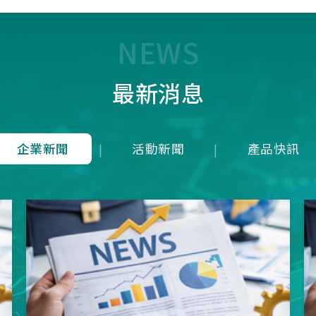
7T1R，雖能在 125 us內(1
均下來)勉強傳輸近似 8K 
量，卻犧牲了接收端的即時
NEWS
成潛在延遲；而本公司革命
8K是建立於4Mbps 的高頻
最新消息
上，在轉換模式上就可以滿
發送一次接收維持在125u
就等同於1ms內就可以發送
收8次完整地進行資料雙向
企業新聞
活動新聞
產品快訊
|
|
從根本上消除了接收端的延
正達到零延遲的8K資料傳
項技術突破不僅徹底擊敗市
目混珠的「假8KHz」產品
分展現了本公司在軟硬體架
方面的卓越研發實力。推出
界的三模真無線8KHz電競
SNC73350系列方案，為
前所未有的超競速體驗。