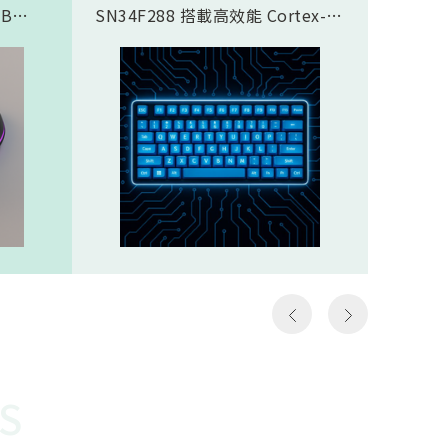
SB
SN34F288 搭載高效能 Cortex-
傳輸應
合藍芽®
M4F 核心，完美支援類比磁軸鍵
SN937
面，8K
盤方案，實現精準且客製化的觸發
CPU核心
需求，
控制。藉由極致的 8K Polling
prof
那些需
Rate (8000Hz 回報率)，提供毫秒
圖像處理引
如第一
級的超低延遲響應。其豐富全面的
Proce
個動作
通訊介面極大化了設計彈性，賦予
FHSS(F
遊戲
客戶設計高階鍵盤的能力，迅速搶
Spread
z）意
佔市場先機。SN34F288規格
引擎…等
以更高
Cortex-M4F，512KB ROM，
體FH
至電腦
160KB SRAMHigh-Speed USB
對抗干
作能夠
2.016 channel 12-Bit SAR
越穩定
種極低
ADCSPI, I2S, I2C, UART, CAN,
勢。無
說非常
SDIO, LCM, ETHMAC32 channel
是克服
勝負的
PWM
供電才
讓選手
還需克
快地瞄
能順利運
S
機會，
電池供
會受到
WOR(W