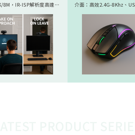
/8M，IR-ISP解析度高達
介面：高效2.4G-8Khz、U
。內建 AI人工智慧引擎, 可以
High Speed -8Khz及符
的實現 Microsoft HPD
BLE 5.2的超低功耗傳輸介
存在偵測) 功能。憑藉松翰最
產品會如此受電競市場期待
的2D/3D降噪以及智能HDR
主要在電競遊戲中，特別是
演算法，為人眼帶來無雜訊、
要極快反應速度的遊戲，例
態範圍的影像，也使高效能低
人稱射擊遊戲，玩家的每一
 AI 邊緣運算變為可能
都必須迅速且精準地傳達到
中。較高的回報率（如 8KH
味著滑鼠的移動和點擊能夠
的頻率、更快的速度被傳輸
從而減少延遲，讓玩家的操
更即時地反映在遊戲中。這
的延遲對於專業電競選手來
重要，在毫秒之間就能決定
比賽中，使用 8K滑鼠可以
在反應速度上佔據優勢，更
LATEST PRODUCT SERIE
準、開火，從而提高獲勝的
這就是為什麼 8K電競產品