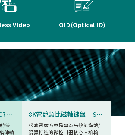
less Video
OID(Optical ID)
8K無線三模滑鼠 - SNC73350
8K電競類比磁軸鍵盤 – SN34F280
功耗雙
松翰電競方案是專為高效能鍵盤/
SN93
模傳輸
滑鼠打造的微控制器核心。松翰
無線高清