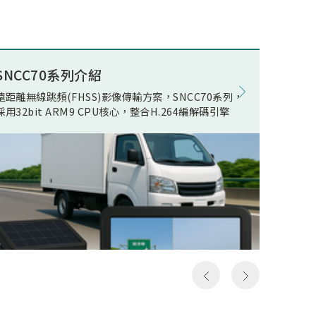
述電競
ECO(E
公司積
Opera
組件開
在WOR
量無線
電池影
SNCC70系列介紹
8K電競
現了真
在正常
遠距離無線跳頻(FHSS)影像傳輸方案，SNCC70系列，
松翰 SN
無線傳
機電流
採用32bit ARM9 CPU核心，整合H.264編解碼引擎
支援類比
人頻
線快速
以及極
影像發
假8K
居家應
假8K
用環境
構然後
件，可
料，但
SN93
發送和
括UART,
一次就
MIPI R
，所以
device
成送出
Ether
是完整
流手機
俗稱的
提供轉