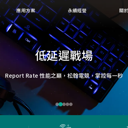
應用方案
永續經營
關
點讀魔法，數位學習新體
微小核心，巨大力量
捕捉每個清晰瞬間
低延遲，無線視界
低延遲戰場
畫質ISP技術，支援HDR/3D降噪，提供卓越影像處理
ID光學辨識技術，紙本內容瞬間數位化，開啟互動新
Report Rate 性能之巔，松翰電競，掌控每一秒
松翰MCU：極致效能，智慧應用無所不在
確保流暢穩定的影像傳輸