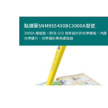
點讀筆SNM9S5430BC3000A型號
3000A 模組是一款為 OID 技術設計的光學模組，內建
光學鏡片、光學識別專用處理器