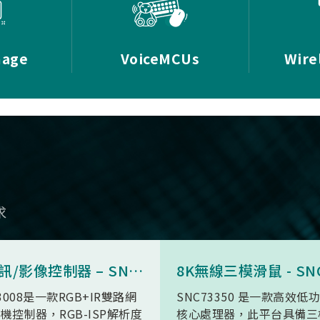
mage
VoiceMCUs
Wire
求
AI 視訊/影像控制器 – SN9C3008
3008是一款RGB+IR雙路網
SNC73350 是一款高效低
機控制器，RGB-ISP解析度
核心處理器，此平台具備三