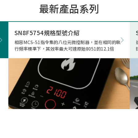
最新產品系列
市場的期待與重視。因應上
市場相關產品應用需求，本
極投入電競滑鼠市場的核心
發，結合專用的高速高傳輸
SN8F5754規格型號介紹
藍牙射頻晶片，突破性地實
相容MCS-51指令集的八位元微控制器，並在相同的執
正無與倫比的「真8KHz」
行頻率標準下，其效率最大可達原始8051的12.1倍
輸，帶來高達 4Mbps 的驚
寬、穩定不掉幀的無線傳輸
致超低的延遲表現。真8K與
兩者差異源自於本身架構，
是建立於2Mbps 的頻寬架
在時間內(1ms)傳的8筆資
受限通道頻寬、轉換關係(
接收模式轉換)無法每發送
接收一次接收端回送的資料
就會取捨掉接收資料，更改
7筆資料後下一筆第八筆就
的發送和接收，在業界就是