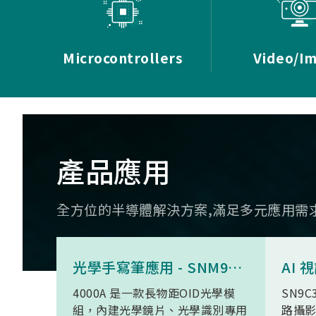
Microcontrollers
Video/I
產品應用
全方位的半導體解決方案,滿足多元應用需
光學手寫筆應用 - SNM9S6100BC4000A
4000A 是一款長物距OID光學模
SN9C
組，內建光學鏡片、光學識別專用
路攝影