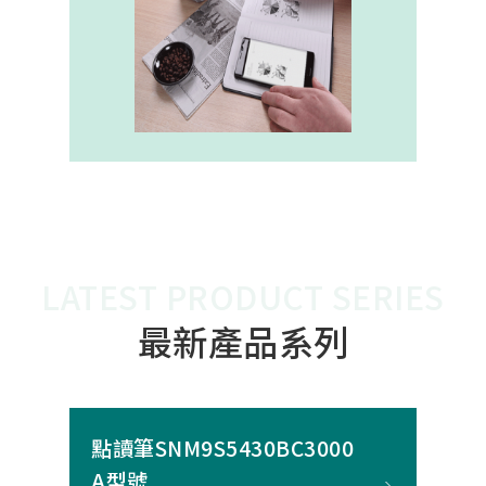
內建的高幀率SoC，能確保書寫筆跡
的連續與準確。 透過4000A模組能有
效縮短客戶開發週期，並確保在小型
裝置中仍維持高精度與穩定度，讓產
品能夠以最自然的方式，將紙本與數
位內容緊密連結。
LATEST PRODUCT SERIES
最新產品系列
點讀筆SNM9S5430BC3000
A型號