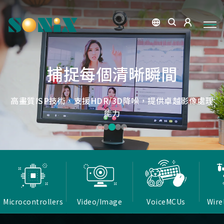
點讀魔法，數位學習新體驗
捕捉每個清晰瞬間
微小核心，巨大力量
低延遲，無線視界
低延遲戰場
OID光學辨識技術，紙本內容瞬間數位化，開啟互動新篇
高畫質ISP技術，支援HDR/3D降噪，提供卓越影像處理
Report Rate 性能之巔，松翰電競，掌控每一秒
松翰MCU：極致效能，智慧應用無所不在
確保流暢穩定的影像傳輸
能力
章
Microcontrollers
Video/Image
VoiceMCUs
Wire