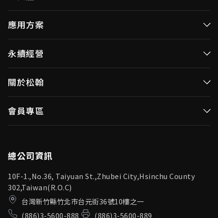
高效率微控制器
應用方案
消費性MCUs
高效能微控制器
永續經營
視訊/影像控制器
消費性MCUs應用
無線視頻傳輸
企業永續發展(ESG)
關於松翰
視訊／影像控制器
OID產品(Optical ID)
公司治理
無線視頻傳輸
公司簡介
會員專區
投資人專區
OID產品應用
新聞中心
利害關係人
登入
松翰頻道
品質保證
總公司資訊
10F-1.,No.36, Taiyuan St.,Zhubei City,Hsinchu County
302,Taiwan(R.O.C)
台灣新竹縣竹北市台元街36號10樓之一
(886)3-5600-888
(886)3-5600-889