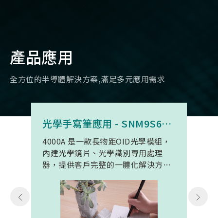
產品應用
全方位的半導體解決方案,滿足多元應用需求
光學手寫筆應用 - SNM9S6100BC4000A
4000A 是一款長物距OID光學模組，
內建光學鏡片、光學識別專用處理
器，提供客戶完整的一體化解決方
案。 此模組專為手寫筆與精細輸入裝
置開發。模組在保持小型化的同時，
延伸了可用物距範圍，使其能在離紙
面更遠的位置仍精確讀取碼點，同時