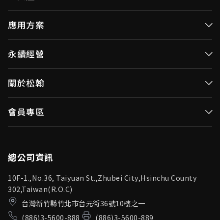
高效率微控制器
應用方案
消費性MCUs
高效能微控制器
永續經營
視訊/影像控制器
消費性MCUs應用
無線視頻傳輸
企業永續發展(ESG)
關於松翰
視訊／影像控制器
OID產品(Optical ID)
公司治理
無線視頻傳輸
公司簡介
會員專區
投資人專區
OID產品應用
新聞中心
利害關係人
登入
松翰頻道
品質保證
總公司資訊
10F-1.,No.36, Taiyuan St.,Zhubei City,Hsinchu County
302,Taiwan(R.O.C)
台灣新竹縣竹北市台元街36號10樓之一
(886)3-5600-888
(886)3-5600-889