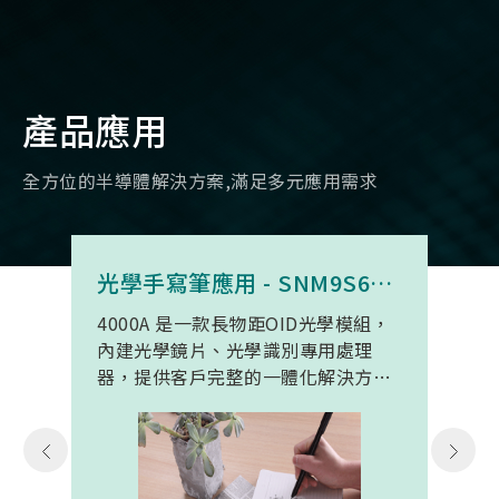
產品應用
全方位的半導體解決方案,滿足多元應用需求
光學手寫筆應用 - SNM9S6100BC4000A
4000A 是一款長物距OID光學模組，
內建光學鏡片、光學識別專用處理
器，提供客戶完整的一體化解決方
案。 此模組專為手寫筆與精細輸入裝
置開發。模組在保持小型化的同時，
延伸了可用物距範圍，使其能在離紙
面更遠的位置仍精確讀取碼點，同時