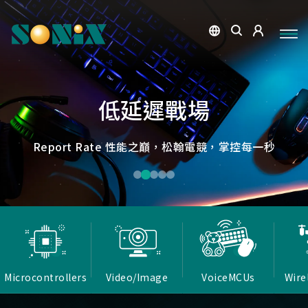
點讀魔法，數位學習新體驗
捕捉每個清晰瞬間
微小核心，巨大力量
低延遲，無線視界
低延遲戰場
OID光學辨識技術，紙本內容瞬間數位化，開啟互動新篇
高畫質ISP技術，支援HDR/3D降噪，提供卓越影像處理
Report Rate 性能之巔，松翰電競，掌控每一秒
松翰MCU：極致效能，智慧應用無所不在
確保流暢穩定的影像傳輸
能力
章
Microcontrollers
Video/Image
VoiceMCUs
Wire