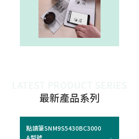
內建的高幀率SoC，能確保書寫筆跡
的連續與準確。 透過4000A模組能有
效縮短客戶開發週期，並確保在小型
裝置中仍維持高精度與穩定度，讓產
品能夠以最自然的方式，將紙本與數
位內容緊密連結。
LATEST PRODUCT SERIES
最新產品系列
點讀筆SNM9S5430BC3000
A型號