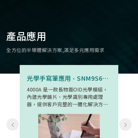
產品應用
全方位的半導體解決方案,滿足多元應用需求
光學手寫筆應用 - SNM9S6100BC4000A
4000A 是一款長物距OID光學模組，
內建光學鏡片、光學識別專用處理
器，提供客戶完整的一體化解決方
案。 此模組專為手寫筆與精細輸入裝
置開發。模組在保持小型化的同時，
延伸了可用物距範圍，使其能在離紙
面更遠的位置仍精確讀取碼點，同時