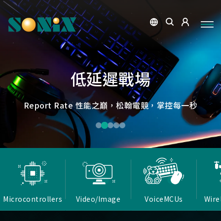
點讀魔法，數位學習新體驗
捕捉每個清晰瞬間
微小核心，巨大力量
低延遲，無線視界
低延遲戰場
OID光學辨識技術，紙本內容瞬間數位化，開啟互動新篇
高畫質ISP技術，支援HDR/3D降噪，提供卓越影像處理
Report Rate 性能之巔，松翰電競，掌控每一秒
松翰MCU：極致效能，智慧應用無所不在
確保流暢穩定的影像傳輸
能力
章
Microcontrollers
Video/Image
VoiceMCUs
Wire