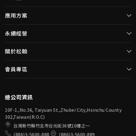
高效率微控制器
應用方案
消費性MCUs
高效能微控制器
永續經營
視訊/影像控制器
消費性MCUs應用
無線視頻傳輸
企業永續發展(ESG)
關於松翰
視訊／影像控制器
OID產品(Optical ID)
公司治理
無線視頻傳輸
公司簡介
會員專區
投資人專區
OID產品應用
新聞中心
利害關係人
登入
松翰頻道
品質保證
總公司資訊
10F-1.,No.36, Taiyuan St.,Zhubei City,Hsinchu County
302,Taiwan(R.O.C)
台灣新竹縣竹北市台元街36號10樓之一
(886)3-5600-888
(886)3-5600-889