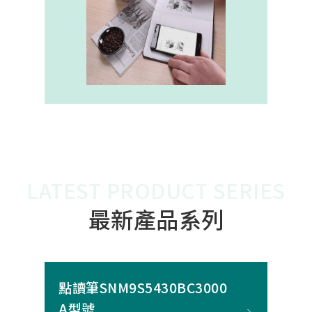
內建的高幀率SoC，能確保書寫筆跡
的連續與準確。 透過4000A模組能有
效縮短客戶開發週期，並確保在小型
裝置中仍維持高精度與穩定度，讓產
品能夠以最自然的方式，將紙本與數
位內容緊密連結。
LATEST PRODUCT SERIES
最新產品系列
點讀筆SNM9S5430BC3000
A型號