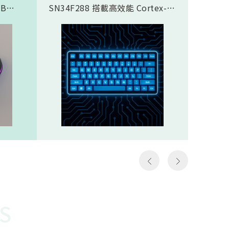
SB
SN34F288 搭載高效能 Cortex-
傳輸應
合藍芽®
M4F 核心，完美支援類比磁軸鍵
SN937
面，8K
盤方案，實現精準且客製化的觸發
CPU核心
需求，
控制。藉由極致的 8K Polling
prof
那些需
Rate (8000Hz 回報率)，提供毫秒
圖像處理引
如第一
級的超低延遲響應。其豐富全面的
Proce
個動作
通訊介面極大化了設計彈性，賦予
FHSS(F
遊戲
客戶設計高階鍵盤的能力，迅速搶
Spread
z）意
佔市場先機。SN34F288規格
引擎…等
以更高
Cortex-M4F，512KB ROM，
體FH
至電腦
160KB SRAMHigh-Speed USB
對抗干
作能夠
2.016 channel 12-Bit SAR
越穩定
種極低
ADCSPI, I2S, I2C, UART, CAN,
勢。無
說非常
SDIO, LCM, ETHMAC32 channel
是克服
勝負的
PWM
供電才
讓選手
還需克
快地瞄
能順利運
S
機會，
電池供
會受到
WOR(W