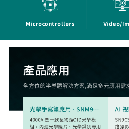
Microcontrollers
Video/I
產品應用
全方位的半導體解決方案,滿足多元應用需
光學手寫筆應用 - SNM9S6100BC4000A
4000A 是一款長物距OID光學模
SN9C
組，內建光學鏡片、光學識別專用
路攝影