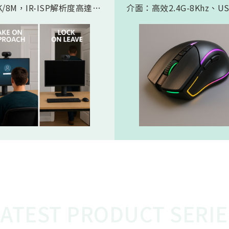
/8M，IR-ISP解析度高達
介面：高效2.4G-8Khz、U
。內建 AI人工智慧引擎, 可以
High Speed -8Khz及符
的實現 Microsoft HPD
BLE 5.2的超低功耗傳輸介
存在偵測) 功能。憑藉松翰最
產品會如此受電競市場期待
的2D/3D降噪以及智能HDR
主要在電競遊戲中，特別是
演算法，為人眼帶來無雜訊、
要極快反應速度的遊戲，例
態範圍的影像，也使高效能低
人稱射擊遊戲，玩家的每一
 AI 邊緣運算變為可能
都必須迅速且精準地傳達到
中。較高的回報率（如 8KH
味著滑鼠的移動和點擊能夠
的頻率、更快的速度被傳輸
從而減少延遲，讓玩家的操
更即時地反映在遊戲中。這
的延遲對於專業電競選手來
重要，在毫秒之間就能決定
比賽中，使用 8K滑鼠可以
在反應速度上佔據優勢，更
LATEST PRODUCT SERIE
準、開火，從而提高獲勝的
這就是為什麼 8K電競產品