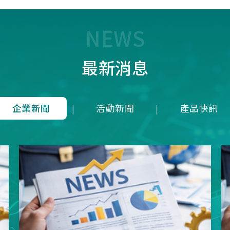
7T1R，雖能在 125 us內(1
均下來)勉強傳輸近似 8K 
量，卻犧牲了接收端的即時
NEWS
成潛在延遲；而本公司革命
8K是建立於4Mbps 的高頻
最新消息
上，在轉換模式上就可以滿
發送一次接收維持在125u
就等同於1ms內就可以發送
收8次完整地進行資料雙向
企業新聞
活動新聞
產品快訊
|
|
從根本上消除了接收端的延
正達到零延遲的8K資料傳
項技術突破不僅徹底擊敗市
目混珠的「假8KHz」產品
分展現了本公司在軟硬體架
方面的卓越研發實力。推出
界的三模真無線8KHz電競
SNC73350系列方案，為
前所未有的超競速體驗。