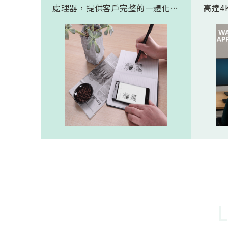
處理器，提供客戶完整的一體化解
高達4K
決方案。 此模組專為手寫筆與精
FHD
細輸入裝置開發。模組在保持小型
極為省電
化的同時，延伸了可用物距範圍，
(人體
使其能在離紙面更遠的位置仍精確
新一代
讀取碼點，同時內建的高幀率
影像
SoC，能確保書寫筆跡的連續與準
寬動
確。 透過4000A模組能有效縮短客
功耗的
戶開發週期，並確保在小型裝置中
仍維持高精度與穩定度，讓產品能
夠以最自然的方式，將紙本與數位
內容緊密連結。