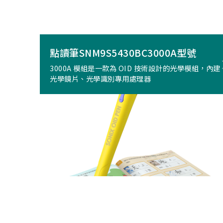
點讀筆SNM9S5430BC3000A型號
3000A 模組是一款為 OID 技術設計的光學模組，內建
光學鏡片、光學識別專用處理器