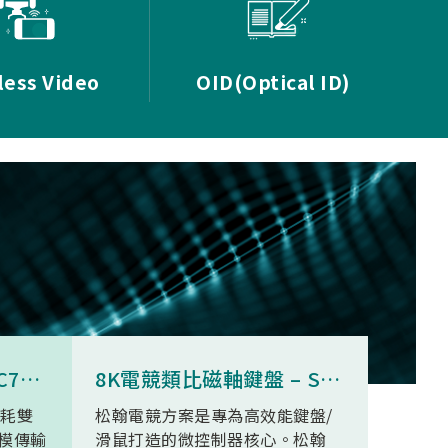
less Video
OID(Optical ID)
8K無線三模滑鼠 - SNC73350
8K電競類比磁軸鍵盤 – SN34F280
功耗雙
松翰電競方案是專為高效能鍵盤/
SN93
模傳輸
滑鼠打造的微控制器核心。松翰
無線高清