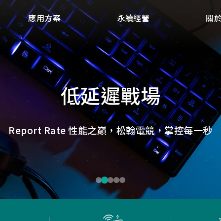
應用方案
永續經營
關
點讀魔法，數位學習新體
微小核心，巨大力量
捕捉每個清晰瞬間
低延遲，無線視界
低延遲戰場
畫質ISP技術，支援HDR/3D降噪，提供卓越影像處理
ID光學辨識技術，紙本內容瞬間數位化，開啟互動新
Report Rate 性能之巔，松翰電競，掌控每一秒
松翰MCU：極致效能，智慧應用無所不在
確保流暢穩定的影像傳輸