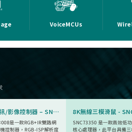
mage
VoiceMCUs
Wire
求
AI 視訊/影像控制器 – SN9C3008
3008是一款RGB+IR雙路網
SNC73350 是一款高效低
機控制器，RGB-ISP解析度
核心處理器，此平台具備三