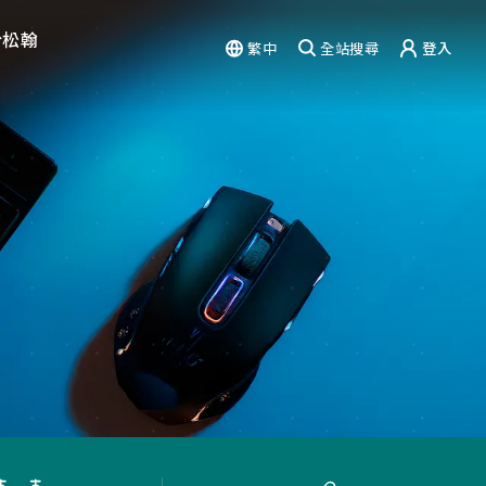
於松翰
繁中
全站搜尋
登入
驗
能力
篇章