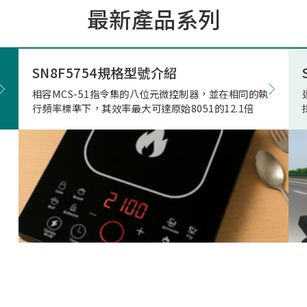
最新產品系列
市場的期待與重視。因應上
市場相關產品應用需求，本
極投入電競滑鼠市場的核心
發，結合專用的高速高傳輸
SN8F5754規格型號介紹
藍牙射頻晶片，突破性地實
相容MCS-51指令集的八位元微控制器，並在相同的執
正無與倫比的「真8KHz」
行頻率標準下，其效率最大可達原始8051的12.1倍
輸，帶來高達 4Mbps 的驚
寬、穩定不掉幀的無線傳輸
致超低的延遲表現。真8K與
兩者差異源自於本身架構，
是建立於2Mbps 的頻寬架
在時間內(1ms)傳的8筆資
受限通道頻寬、轉換關係(
接收模式轉換)無法每發送
接收一次接收端回送的資料
就會取捨掉接收資料，更改
7筆資料後下一筆第八筆就
的發送和接收，在業界就是