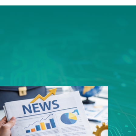
ms平
豎屏顯
的資料
用規劃
性，造
易好用
性的真
戶能快
寬架構
品。 採
足一次
類應用
s以內，
影像監
8次接
影像無
傳輸，
SN93
遲，真
質、低
輸。這
者最安
面上魚
，更充
構整合
領先業
專用
玩家帶來