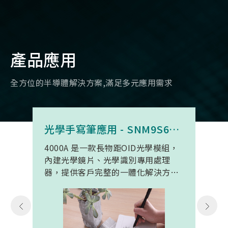
產品應用
全方位的半導體解決方案,滿足多元應用需求
光學手寫筆應用 - SNM9S6100BC4000A
4000A 是一款長物距OID光學模組，
內建光學鏡片、光學識別專用處理
器，提供客戶完整的一體化解決方
案。 此模組專為手寫筆與精細輸入裝
置開發。模組在保持小型化的同時，
延伸了可用物距範圍，使其能在離紙
面更遠的位置仍精確讀取碼點，同時