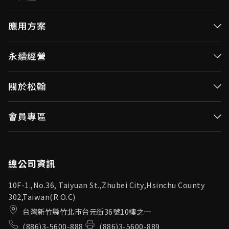
高效率微控制器
應用方案
消費性MCUs
高效能微控制器
永續經營
視訊/影像控制器
消費性MCUs應用
無線視頻傳輸
企業永續發展(ESG)
關於松翰
視訊／影像控制器
OID產品(Optical ID)
公司治理
無線視頻傳輸
公司簡介
會員專區
投資人專區
OID產品應用
新聞中心
利害關係人
登入
松翰頻道
品質保證
總公司資訊
10F-1.,No.36, Taiyuan St.,Zhubei City,Hsinchu County
302,Taiwan(R.O.C)
台灣新竹縣竹北市台元街36號10樓之一
(886)3-5600-888
(886)3-5600-889