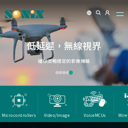
點讀魔法，數位學習新體驗
捕捉每個清晰瞬間
微小核心，巨大力量
低延遲，無線視界
低延遲戰場
OID光學辨識技術，紙本內容瞬間數位化，開啟互動新篇
高畫質ISP技術，支援HDR/3D降噪，提供卓越影像處理
Report Rate 性能之巔，松翰電競，掌控每一秒
松翰MCU：極致效能，智慧應用無所不在
確保流暢穩定的影像傳輸
能力
章
Microcontrollers
Video/Image
VoiceMCUs
Wire