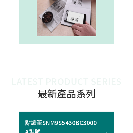
內建的高幀率SoC，能確保書寫筆跡
的連續與準確。 透過4000A模組能有
效縮短客戶開發週期，並確保在小型
裝置中仍維持高精度與穩定度，讓產
品能夠以最自然的方式，將紙本與數
位內容緊密連結。
LATEST PRODUCT SERIES
最新產品系列
點讀筆SNM9S5430BC3000
A型號