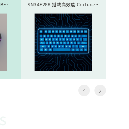
SB
SN34F288 搭載高效能 Cortex-
傳輸應
合藍芽®
M4F 核心，完美支援類比磁軸鍵
SN937
面，8K
盤方案，實現精準且客製化的觸發
CPU核心
需求，
控制。藉由極致的 8K Polling
prof
那些需
Rate (8000Hz 回報率)，提供毫秒
圖像處理引
如第一
級的超低延遲響應。其豐富全面的
Proce
個動作
通訊介面極大化了設計彈性，賦予
FHSS(F
遊戲
客戶設計高階鍵盤的能力，迅速搶
Spread
z）意
佔市場先機。SN34F288規格
引擎…等
以更高
Cortex-M4F，512KB ROM，
體FH
至電腦
160KB SRAMHigh-Speed USB
對抗干
作能夠
2.016 channel 12-Bit SAR
越穩定
種極低
ADCSPI, I2S, I2C, UART, CAN,
勢。無
說非常
SDIO, LCM, ETHMAC32 channel
是克服
勝負的
PWM
供電才
讓選手
還需克
快地瞄
能順利運
S
機會，
電池供
會受到
WOR(W