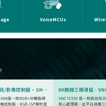
mage
VoiceMCUs
Wire
求
AI 視訊/影像控制器 – SN9C3008
3008是一款RGB+IR雙路網
SNC73350 是一款高效低
機控制器，RGB-ISP解析度
核心處理器，此平台具備三