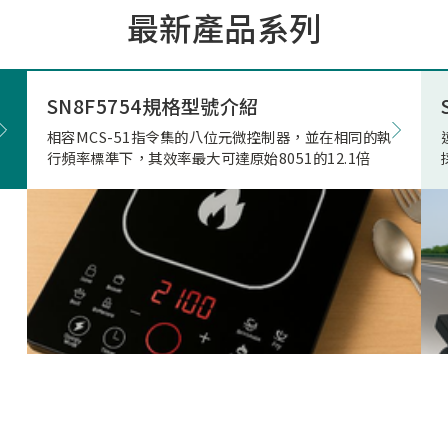
最新產品系列
市場的期待與重視。因應上
市場相關產品應用需求，本
極投入電競滑鼠市場的核心
發，結合專用的高速高傳輸
SN8F5754規格型號介紹
藍牙射頻晶片，突破性地實
相容MCS-51指令集的八位元微控制器，並在相同的執
正無與倫比的「真8KHz」
行頻率標準下，其效率最大可達原始8051的12.1倍
輸，帶來高達 4Mbps 的驚
寬、穩定不掉幀的無線傳輸
致超低的延遲表現。真8K與
兩者差異源自於本身架構，
是建立於2Mbps 的頻寬架
在時間內(1ms)傳的8筆資
受限通道頻寬、轉換關係(
接收模式轉換)無法每發送
接收一次接收端回送的資料
就會取捨掉接收資料，更改
7筆資料後下一筆第八筆就
的發送和接收，在業界就是