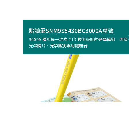
點讀筆SNM9S5430BC3000A型號
3000A 模組是一款為 OID 技術設計的光學模組，內建
光學鏡片、光學識別專用處理器