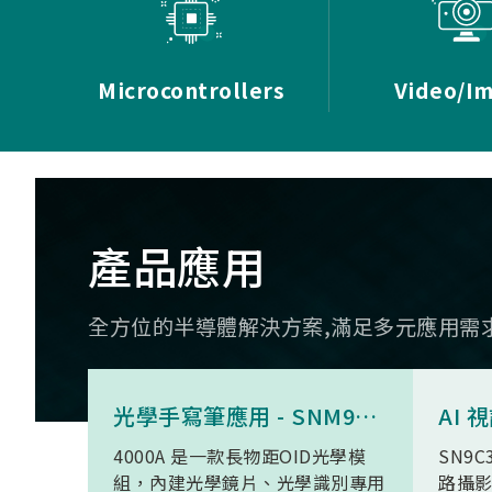
Microcontrollers
Video/I
產品應用
全方位的半導體解決方案,滿足多元應用需
光學手寫筆應用 - SNM9S6100BC4000A
4000A 是一款長物距OID光學模
SN9C
組，內建光學鏡片、光學識別專用
路攝影