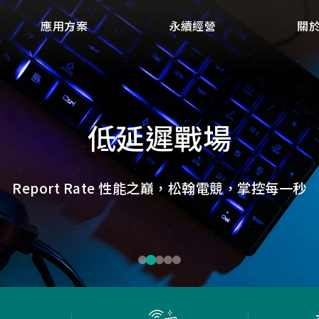
應用方案
永續經營
關
點讀魔法，數位學習新體
微小核心，巨大力量
捕捉每個清晰瞬間
低延遲，無線視界
低延遲戰場
畫質ISP技術，支援HDR/3D降噪，提供卓越影像處理
ID光學辨識技術，紙本內容瞬間數位化，開啟互動新
Report Rate 性能之巔，松翰電競，掌控每一秒
松翰MCU：極致效能，智慧應用無所不在
確保流暢穩定的影像傳輸