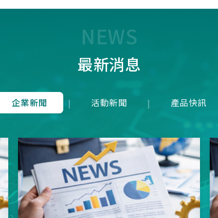
7T1R，雖能在 125 us內(1
均下來)勉強傳輸近似 8K 
量，卻犧牲了接收端的即時
NEWS
成潛在延遲；而本公司革命
8K是建立於4Mbps 的高頻
最新消息
上，在轉換模式上就可以滿
發送一次接收維持在125u
就等同於1ms內就可以發送
收8次完整地進行資料雙向
企業新聞
活動新聞
產品快訊
|
|
從根本上消除了接收端的延
正達到零延遲的8K資料傳
項技術突破不僅徹底擊敗市
目混珠的「假8KHz」產品
分展現了本公司在軟硬體架
方面的卓越研發實力。推出
界的三模真無線8KHz電競
SNC73350系列方案，為
前所未有的超競速體驗。