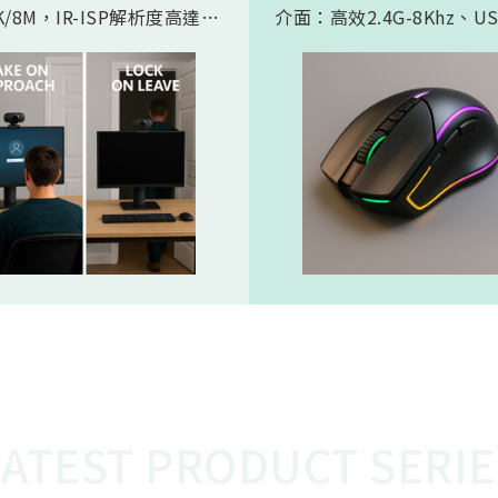
/8M，IR-ISP解析度高達
介面：高效2.4G-8Khz、U
。內建 AI人工智慧引擎, 可以
High Speed -8Khz及符
的實現 Microsoft HPD
BLE 5.2的超低功耗傳輸介
存在偵測) 功能。憑藉松翰最
產品會如此受電競市場期待
的2D/3D降噪以及智能HDR
主要在電競遊戲中，特別是
演算法，為人眼帶來無雜訊、
要極快反應速度的遊戲，例
態範圍的影像，也使高效能低
人稱射擊遊戲，玩家的每一
 AI 邊緣運算變為可能
都必須迅速且精準地傳達到
中。較高的回報率（如 8KH
味著滑鼠的移動和點擊能夠
的頻率、更快的速度被傳輸
從而減少延遲，讓玩家的操
更即時地反映在遊戲中。這
的延遲對於專業電競選手來
重要，在毫秒之間就能決定
比賽中，使用 8K滑鼠可以
在反應速度上佔據優勢，更
LATEST PRODUCT SERIE
準、開火，從而提高獲勝的
這就是為什麼 8K電競產品