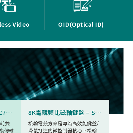
less Video
OID(Optical ID)
8K無線三模滑鼠 - SNC73350
8K電競類比磁軸鍵盤 – SN34F280
功耗雙
松翰電競方案是專為高效能鍵盤/
SN93
模傳輸
滑鼠打造的微控制器核心。松翰
無線高清