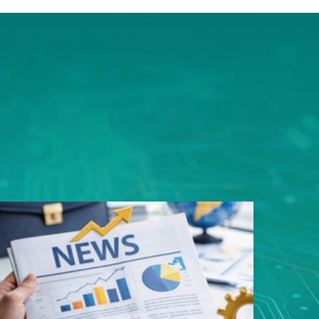
ms平
豎屏顯
的資料
用規劃
性，造
易好用
性的真
戶能快
寬架構
品。 採
足一次
類應用
s以內，
影像監
8次接
影像無
傳輸，
SN93
遲，真
質、低
輸。這
者最安
面上魚
，更充
構整合
領先業
專用
玩家帶來