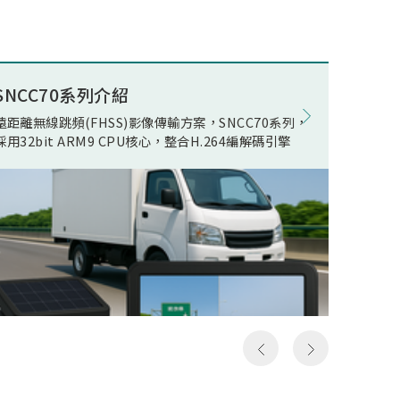
述電競
ECO(E
公司積
Opera
組件開
在WOR
量無線
電池影
SNCC70系列介紹
8K電競
現了真
在正常
遠距離無線跳頻(FHSS)影像傳輸方案，SNCC70系列，
松翰 SN
無線傳
機電流
採用32bit ARM9 CPU核心，整合H.264編解碼引擎
支援類比
人頻
線快速
以及極
影像發
假8K
居家應
假8K
用環境
構然後
件，可
料，但
SN93
發送和
括UART,
一次就
MIPI R
，所以
device
成送出
Ether
是完整
流手機
俗稱的
提供轉