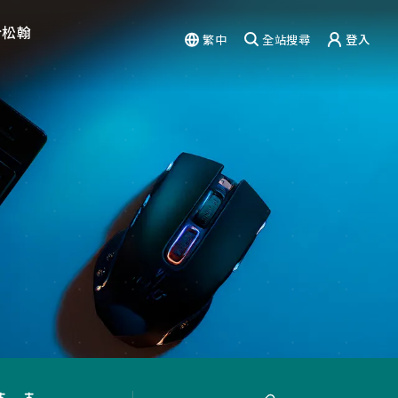
於松翰
繁中
全站搜尋
登入
驗
能力
篇章