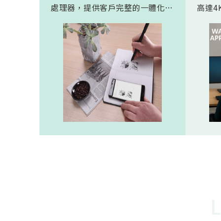
處理器，提供客戶完整的一體化解
高達4K
決方案。 此模組專為手寫筆與精
FHD
細輸入裝置開發。模組在保持小型
極為省電
化的同時，延伸了可用物距範圍，
(人體
使其能在離紙面更遠的位置仍精確
新一代
讀取碼點，同時內建的高幀率
影像
SoC，能確保書寫筆跡的連續與準
寬動
確。 透過4000A模組能有效縮短客
功耗的
戶開發週期，並確保在小型裝置中
仍維持高精度與穩定度，讓產品能
夠以最自然的方式，將紙本與數位
內容緊密連結。