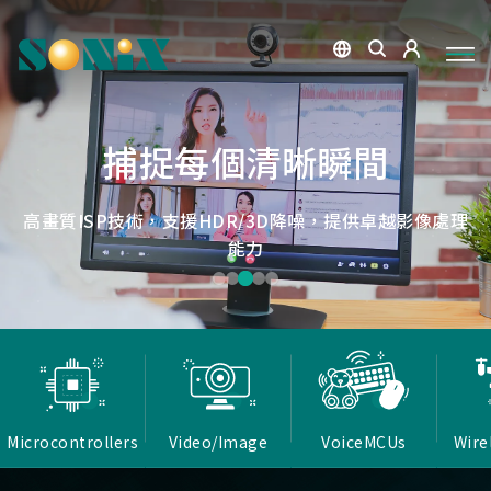
點讀魔法，數位學習新體驗
捕捉每個清晰瞬間
微小核心，巨大力量
低延遲，無線視界
低延遲戰場
OID光學辨識技術，紙本內容瞬間數位化，開啟互動新篇
高畫質ISP技術，支援HDR/3D降噪，提供卓越影像處理
Report Rate 性能之巔，松翰電競，掌控每一秒
松翰MCU：極致效能，智慧應用無所不在
確保流暢穩定的影像傳輸
能力
章
Microcontrollers
Video/Image
VoiceMCUs
Wire