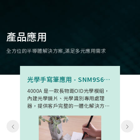
產品應用
全方位的半導體解決方案,滿足多元應用需求
光學手寫筆應用 - SNM9S6100BC4000A
4000A 是一款長物距OID光學模組，
內建光學鏡片、光學識別專用處理
器，提供客戶完整的一體化解決方
案。 此模組專為手寫筆與精細輸入裝
置開發。模組在保持小型化的同時，
延伸了可用物距範圍，使其能在離紙
面更遠的位置仍精確讀取碼點，同時