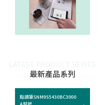
內建的高幀率SoC，能確保書寫筆跡
的連續與準確。 透過4000A模組能有
效縮短客戶開發週期，並確保在小型
裝置中仍維持高精度與穩定度，讓產
品能夠以最自然的方式，將紙本與數
位內容緊密連結。
LATEST PRODUCT SERIES
最新產品系列
點讀筆SNM9S5430BC3000
A型號