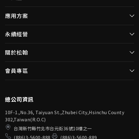
高效率微控制器
應用方案
消費性MCUs
高效能微控制器
永續經營
視訊/影像控制器
消費性MCUs應用
無線視頻傳輸
企業永續發展(ESG)
關於松翰
視訊／影像控制器
OID產品(Optical ID)
公司治理
無線視頻傳輸
公司簡介
會員專區
投資人專區
OID產品應用
新聞中心
利害關係人
登入
松翰頻道
品質保證
總公司資訊
10F-1.,No.36, Taiyuan St.,Zhubei City,Hsinchu County
302,Taiwan(R.O.C)
台灣新竹縣竹北市台元街36號10樓之一
(886)3-5600-888
(886)3-5600-889