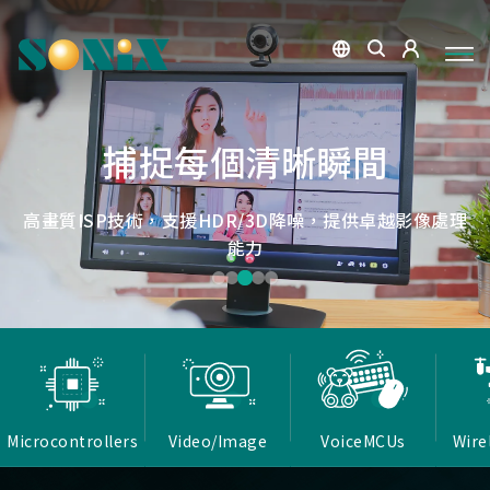
點讀魔法，數位學習新體驗
捕捉每個清晰瞬間
微小核心，巨大力量
低延遲，無線視界
低延遲戰場
OID光學辨識技術，紙本內容瞬間數位化，開啟互動新篇
高畫質ISP技術，支援HDR/3D降噪，提供卓越影像處理
Report Rate 性能之巔，松翰電競，掌控每一秒
松翰MCU：極致效能，智慧應用無所不在
確保流暢穩定的影像傳輸
能力
章
Microcontrollers
Video/Image
VoiceMCUs
Wire