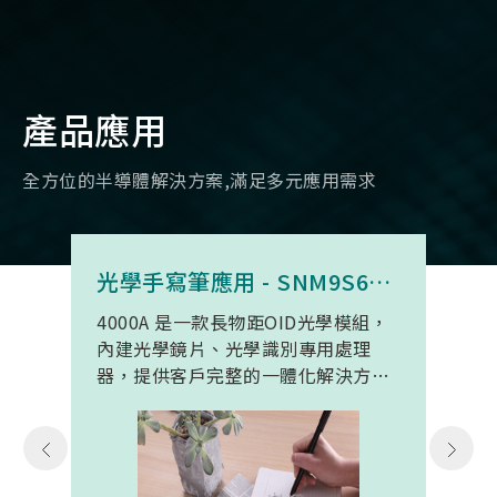
產品應用
全方位的半導體解決方案,滿足多元應用需求
光學手寫筆應用 - SNM9S6100BC4000A
4000A 是一款長物距OID光學模組，
內建光學鏡片、光學識別專用處理
器，提供客戶完整的一體化解決方
案。 此模組專為手寫筆與精細輸入裝
置開發。模組在保持小型化的同時，
延伸了可用物距範圍，使其能在離紙
面更遠的位置仍精確讀取碼點，同時