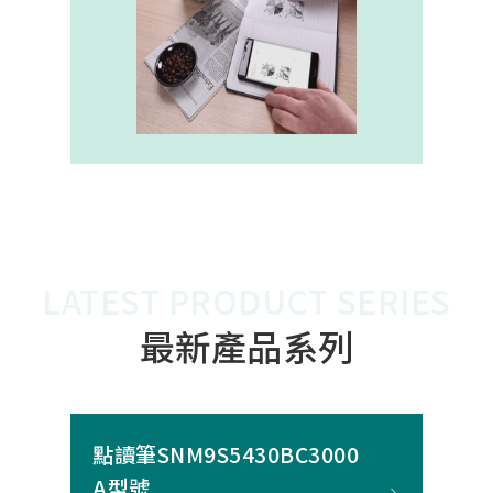
內建的高幀率SoC，能確保書寫筆跡
的連續與準確。 透過4000A模組能有
效縮短客戶開發週期，並確保在小型
裝置中仍維持高精度與穩定度，讓產
品能夠以最自然的方式，將紙本與數
位內容緊密連結。
LATEST PRODUCT SERIES
最新產品系列
點讀筆SNM9S5430BC3000
A型號