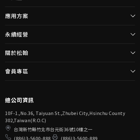
高效率微控制器
應用方案
消費性MCUs
高效能微控制器
永續經營
視訊/影像控制器
消費性MCUs應用
無線視頻傳輸
企業永續發展(ESG)
關於松翰
視訊／影像控制器
OID產品(Optical ID)
公司治理
無線視頻傳輸
公司簡介
會員專區
投資人專區
OID產品應用
新聞中心
利害關係人
登入
松翰頻道
品質保證
總公司資訊
10F-1.,No.36, Taiyuan St.,Zhubei City,Hsinchu County
302,Taiwan(R.O.C)
台灣新竹縣竹北市台元街36號10樓之一
(886)3-5600-888
(886)3-5600-889