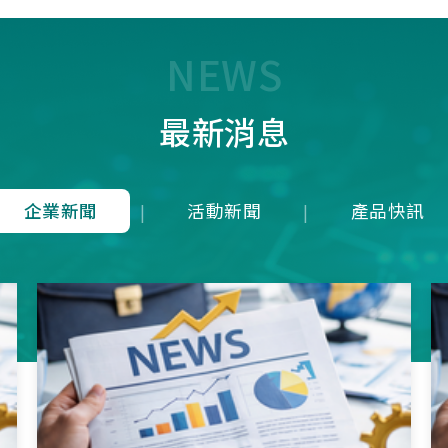
7T1R，雖能在 125 us內(1
均下來)勉強傳輸近似 8K 
量，卻犧牲了接收端的即時
NEWS
成潛在延遲；而本公司革命
8K是建立於4Mbps 的高頻
最新消息
上，在轉換模式上就可以滿
發送一次接收維持在125u
就等同於1ms內就可以發送
收8次完整地進行資料雙向
企業新聞
活動新聞
產品快訊
|
|
從根本上消除了接收端的延
正達到零延遲的8K資料傳
項技術突破不僅徹底擊敗市
目混珠的「假8KHz」產品
分展現了本公司在軟硬體架
方面的卓越研發實力。推出
界的三模真無線8KHz電競
SNC73350系列方案，為
前所未有的超競速體驗。