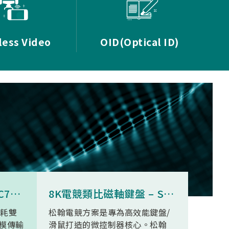
less Video
OID(Optical ID)
8K無線三模滑鼠 - SNC73350
8K電競類比磁軸鍵盤 – SN34F280
功耗雙
松翰電競方案是專為高效能鍵盤/
SN93
模傳輸
滑鼠打造的微控制器核心。松翰
無線高清