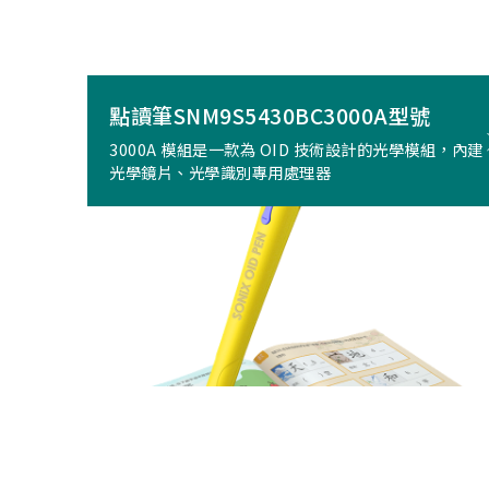
點讀筆SNM9S5430BC3000A型號
3000A 模組是一款為 OID 技術設計的光學模組，內建
光學鏡片、光學識別專用處理器