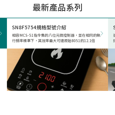
最新產品系列
市場的期待與重視。因應上
市場相關產品應用需求，本
極投入電競滑鼠市場的核心
發，結合專用的高速高傳輸
SN8F5754規格型號介紹
藍牙射頻晶片，突破性地實
相容MCS-51指令集的八位元微控制器，並在相同的執
正無與倫比的「真8KHz」
行頻率標準下，其效率最大可達原始8051的12.1倍
輸，帶來高達 4Mbps 的驚
寬、穩定不掉幀的無線傳輸
致超低的延遲表現。真8K與
兩者差異源自於本身架構，
是建立於2Mbps 的頻寬架
在時間內(1ms)傳的8筆資
受限通道頻寬、轉換關係(
接收模式轉換)無法每發送
接收一次接收端回送的資料
就會取捨掉接收資料，更改
7筆資料後下一筆第八筆就
的發送和接收，在業界就是