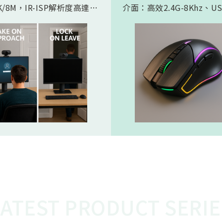
/8M，IR-ISP解析度高達
介面：高效2.4G-8Khz、U
。內建 AI人工智慧引擎, 可以
High Speed -8Khz及符
的實現 Microsoft HPD
BLE 5.2的超低功耗傳輸介
存在偵測) 功能。憑藉松翰最
產品會如此受電競市場期待
的2D/3D降噪以及智能HDR
主要在電競遊戲中，特別是
演算法，為人眼帶來無雜訊、
要極快反應速度的遊戲，例
態範圍的影像，也使高效能低
人稱射擊遊戲，玩家的每一
 AI 邊緣運算變為可能
都必須迅速且精準地傳達到
中。較高的回報率（如 8KH
味著滑鼠的移動和點擊能夠
的頻率、更快的速度被傳輸
從而減少延遲，讓玩家的操
更即時地反映在遊戲中。這
的延遲對於專業電競選手來
重要，在毫秒之間就能決定
比賽中，使用 8K滑鼠可以
在反應速度上佔據優勢，更
LATEST PRODUCT SERIE
準、開火，從而提高獲勝的
這就是為什麼 8K電競產品