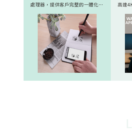
處理器，提供客戶完整的一體化解
高達4K
決方案。 此模組專為手寫筆與精
FHD
細輸入裝置開發。模組在保持小型
極為省電
化的同時，延伸了可用物距範圍，
(人體
使其能在離紙面更遠的位置仍精確
新一代
讀取碼點，同時內建的高幀率
影像
SoC，能確保書寫筆跡的連續與準
寬動
確。 透過4000A模組能有效縮短客
功耗的
戶開發週期，並確保在小型裝置中
仍維持高精度與穩定度，讓產品能
夠以最自然的方式，將紙本與數位
內容緊密連結。