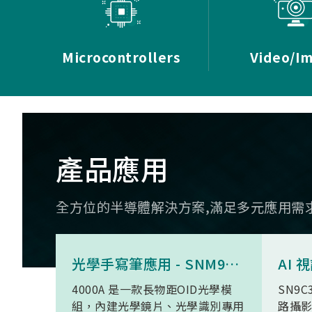
Microcontrollers
Video/I
產品應用
全方位的半導體解決方案,滿足多元應用需
光學手寫筆應用 - SNM9S6100BC4000A
4000A 是一款長物距OID光學模
SN9C
組，內建光學鏡片、光學識別專用
路攝影