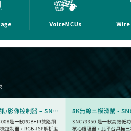
mage
VoiceMCUs
Wire
求
AI 視訊/影像控制器 – SN9C3008
3008是一款RGB+IR雙路網
SNC73350 是一款高效低
機控制器，RGB-ISP解析度
核心處理器，此平台具備三