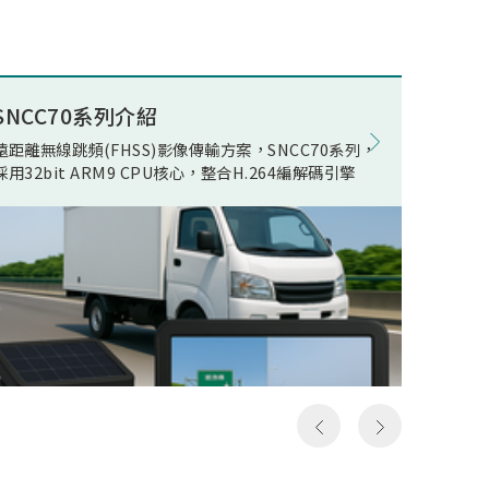
述電競
ECO(E
公司積
Opera
組件開
在WOR
量無線
電池影
SNCC70系列介紹
8K電競
現了真
在正常
遠距離無線跳頻(FHSS)影像傳輸方案，SNCC70系列，
松翰 SN
無線傳
機電流
採用32bit ARM9 CPU核心，整合H.264編解碼引擎
支援類比
人頻
線快速
以及極
影像發
假8K
居家應
假8K
用環境
構然後
件，可
料，但
SN93
發送和
括UART,
一次就
MIPI R
，所以
device
成送出
Ether
是完整
流手機
俗稱的
提供轉