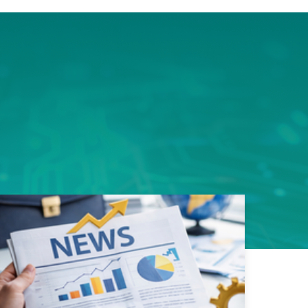
ms平
豎屏顯
的資料
用規劃
性，造
易好用
性的真
戶能快
寬架構
品。 採
足一次
類應用
s以內，
影像監
8次接
影像無
傳輸，
SN93
遲，真
質、低
輸。這
者最安
面上魚
，更充
構整合
領先業
專用
玩家帶來