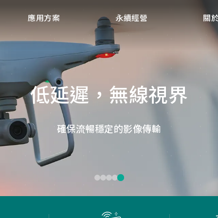
應用方案
永續經營
關
點讀魔法，數位學習新體
微小核心，巨大力量
捕捉每個清晰瞬間
低延遲，無線視界
低延遲戰場
畫質ISP技術，支援HDR/3D降噪，提供卓越影像處理
ID光學辨識技術，紙本內容瞬間數位化，開啟互動新
Report Rate 性能之巔，松翰電競，掌控每一秒
松翰MCU：極致效能，智慧應用無所不在
確保流暢穩定的影像傳輸