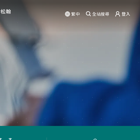
於松翰
繁中
全站搜尋
登入
驗
能力
篇章