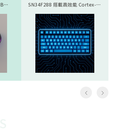
SB
SN34F288 搭載高效能 Cortex-
傳輸應
合藍芽®
M4F 核心，完美支援類比磁軸鍵
SN937
面，8K
盤方案，實現精準且客製化的觸發
CPU核心
需求，
控制。藉由極致的 8K Polling
prof
那些需
Rate (8000Hz 回報率)，提供毫秒
圖像處理引
如第一
級的超低延遲響應。其豐富全面的
Proce
個動作
通訊介面極大化了設計彈性，賦予
FHSS(F
遊戲
客戶設計高階鍵盤的能力，迅速搶
Spread
z）意
佔市場先機。SN34F288規格
引擎…等
以更高
Cortex-M4F，512KB ROM，
體FH
至電腦
160KB SRAMHigh-Speed USB
對抗干
作能夠
2.016 channel 12-Bit SAR
越穩定
種極低
ADCSPI, I2S, I2C, UART, CAN,
勢。無
說非常
SDIO, LCM, ETHMAC32 channel
是克服
勝負的
PWM
供電才
讓選手
還需克
快地瞄
能順利運
S
機會，
電池供
會受到
WOR(W