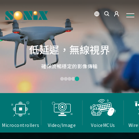
點讀魔法，數位學習新體驗
捕捉每個清晰瞬間
微小核心，巨大力量
低延遲，無線視界
低延遲戰場
OID光學辨識技術，紙本內容瞬間數位化，開啟互動新篇
高畫質ISP技術，支援HDR/3D降噪，提供卓越影像處理
Report Rate 性能之巔，松翰電競，掌控每一秒
松翰MCU：極致效能，智慧應用無所不在
確保流暢穩定的影像傳輸
能力
章
Microcontrollers
Video/Image
VoiceMCUs
Wire