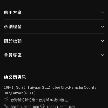
高效率微控制器
應用方案
消費性MCUs
高效能微控制器
永續經營
視訊/影像控制器
消費性MCUs應用
無線視頻傳輸
企業永續發展(ESG)
關於松翰
視訊／影像控制器
OID產品(Optical ID)
公司治理
無線視頻傳輸
公司簡介
會員專區
投資人專區
OID產品應用
新聞中心
利害關係人
登入
松翰頻道
品質保證
總公司資訊
10F-1.,No.36, Taiyuan St.,Zhubei City,Hsinchu County
302,Taiwan(R.O.C)
台灣新竹縣竹北市台元街36號10樓之一
(886)3-5600-888
(886)3-5600-889