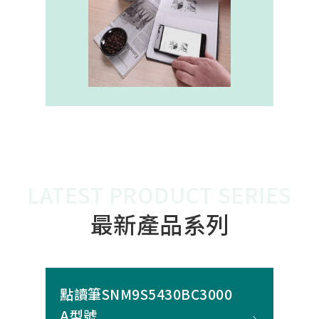
內建的高幀率SoC，能確保書寫筆跡
的連續與準確。 透過4000A模組能有
效縮短客戶開發週期，並確保在小型
裝置中仍維持高精度與穩定度，讓產
品能夠以最自然的方式，將紙本與數
位內容緊密連結。
LATEST PRODUCT SERIES
最新產品系列
點讀筆SNM9S5430BC3000
A型號