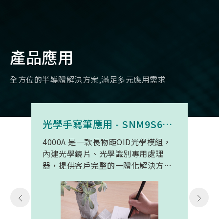
產品應用
全方位的半導體解決方案,滿足多元應用需求
光學手寫筆應用 - SNM9S6100BC4000A
4000A 是一款長物距OID光學模組，
內建光學鏡片、光學識別專用處理
器，提供客戶完整的一體化解決方
案。 此模組專為手寫筆與精細輸入裝
置開發。模組在保持小型化的同時，
延伸了可用物距範圍，使其能在離紙
面更遠的位置仍精確讀取碼點，同時