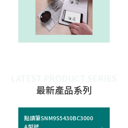
內建的高幀率SoC，能確保書寫筆跡
的連續與準確。 透過4000A模組能有
效縮短客戶開發週期，並確保在小型
裝置中仍維持高精度與穩定度，讓產
品能夠以最自然的方式，將紙本與數
位內容緊密連結。
LATEST PRODUCT SERIES
最新產品系列
點讀筆SNM9S5430BC3000
A型號