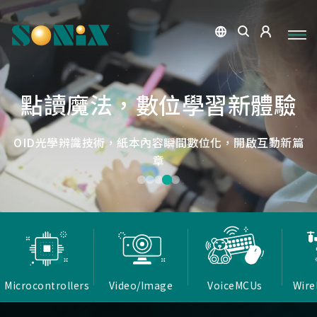
點讀魔法，數位學習新體驗
捕捉每個清晰瞬間
微小核心，巨大力量
低延遲，無線視界
低延遲戰場
OID光學辨識技術，紙本內容瞬間數位化，開啟互動新篇
高畫質ISP技術，支援HDR/3D降噪，提供卓越影像處理
Report Rate 性能之巔，松翰電競，掌控每一秒
松翰MCU：極致效能，智慧應用無所不在
確保流暢穩定的影像傳輸
能力
章
Microcontrollers
Video/Image
VoiceMCUs
Wire