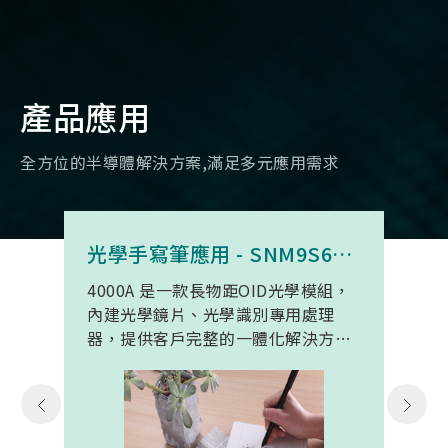
產品應用
全方位的半導體解決方案,滿足多元應用需求
光學手寫筆應用 - SNM9S6100BC4000A
4000A 是一款長物距OID光學模組，
內建光學鏡片、光學識別專用處理
器，提供客戶完整的一體化解決方
案。 此模組專為手寫筆與精細輸入裝
置開發。模組在保持小型化的同時，
延伸了可用物距範圍，使其能在離紙
面更遠的位置仍精確讀取碼點，同時