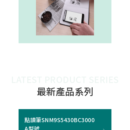
內建的高幀率SoC，能確保書寫筆跡
的連續與準確。 透過4000A模組能有
效縮短客戶開發週期，並確保在小型
裝置中仍維持高精度與穩定度，讓產
品能夠以最自然的方式，將紙本與數
位內容緊密連結。
LATEST PRODUCT SERIES
最新產品系列
點讀筆SNM9S5430BC3000
A型號