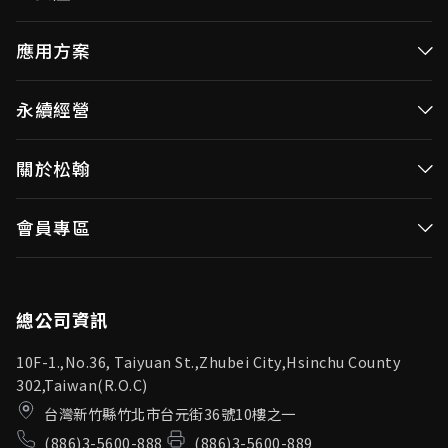
高效率微控制器
應用方案
消費性MCUs
高效能微控制器
永續經營
視訊/影像控制器
消費性MCUs應用
無線視頻傳輸
企業永續發展(ESG)
關於松翰
視訊／影像控制器
OID產品(Optical ID)
公司治理
無線視頻傳輸
公司簡介
會員專區
投資人專區
OID產品應用
新聞中心
利害關係人
登入
松翰頻道
品質保證
總公司資訊
10F-1.,No.36, Taiyuan St.,Zhubei City,Hsinchu County
302,Taiwan(R.O.C)
台灣新竹縣竹北市台元街36號10樓之一
(886)3-5600-888
(886)3-5600-889