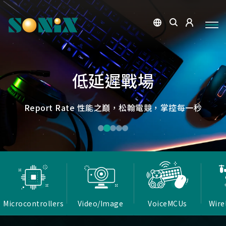
點讀魔法，數位學習新體驗
捕捉每個清晰瞬間
微小核心，巨大力量
低延遲，無線視界
低延遲戰場
OID光學辨識技術，紙本內容瞬間數位化，開啟互動新篇
高畫質ISP技術，支援HDR/3D降噪，提供卓越影像處理
Report Rate 性能之巔，松翰電競，掌控每一秒
松翰MCU：極致效能，智慧應用無所不在
確保流暢穩定的影像傳輸
能力
章
Microcontrollers
Video/Image
VoiceMCUs
Wire