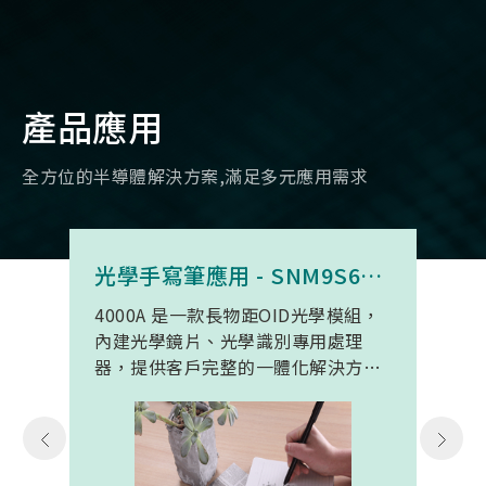
產品應用
全方位的半導體解決方案,滿足多元應用需求
光學手寫筆應用 - SNM9S6100BC4000A
4000A 是一款長物距OID光學模組，
內建光學鏡片、光學識別專用處理
器，提供客戶完整的一體化解決方
案。 此模組專為手寫筆與精細輸入裝
置開發。模組在保持小型化的同時，
延伸了可用物距範圍，使其能在離紙
面更遠的位置仍精確讀取碼點，同時