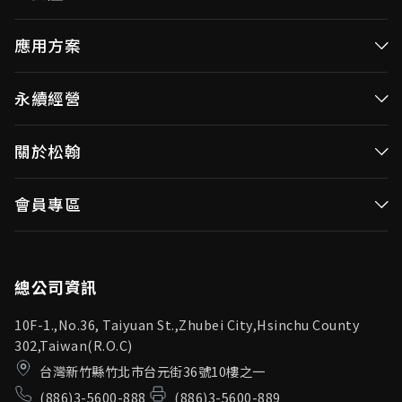
高效率微控制器
應用方案
消費性MCUs
高效能微控制器
永續經營
視訊/影像控制器
消費性MCUs應用
無線視頻傳輸
企業永續發展(ESG)
關於松翰
視訊／影像控制器
OID產品(Optical ID)
公司治理
無線視頻傳輸
公司簡介
會員專區
投資人專區
OID產品應用
新聞中心
利害關係人
登入
松翰頻道
品質保證
總公司資訊
10F-1.,No.36, Taiyuan St.,Zhubei City,Hsinchu County
302,Taiwan(R.O.C)
台灣新竹縣竹北市台元街36號10樓之一
(886)3-5600-888
(886)3-5600-889