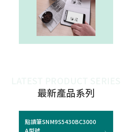
內建的高幀率SoC，能確保書寫筆跡
的連續與準確。 透過4000A模組能有
效縮短客戶開發週期，並確保在小型
裝置中仍維持高精度與穩定度，讓產
品能夠以最自然的方式，將紙本與數
位內容緊密連結。
LATEST PRODUCT SERIES
最新產品系列
點讀筆SNM9S5430BC3000
A型號