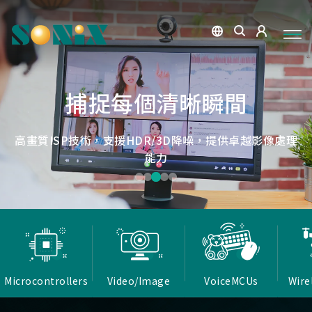
點讀魔法，數位學習新體驗
捕捉每個清晰瞬間
微小核心，巨大力量
低延遲，無線視界
低延遲戰場
OID光學辨識技術，紙本內容瞬間數位化，開啟互動新篇
高畫質ISP技術，支援HDR/3D降噪，提供卓越影像處理
Report Rate 性能之巔，松翰電競，掌控每一秒
松翰MCU：極致效能，智慧應用無所不在
確保流暢穩定的影像傳輸
能力
章
Microcontrollers
Video/Image
VoiceMCUs
Wire