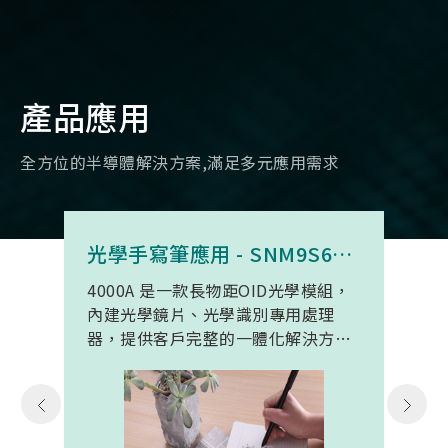
產品應用
全方位的半導體解決方案,滿足多元應用需求
光學手寫筆應用 - SNM9S6100BC4000A
4000A 是一款長物距OID光學模組，
內建光學鏡片、光學識別專用處理
器，提供客戶完整的一體化解決方
案。 此模組專為手寫筆與精細輸入裝
置開發。模組在保持小型化的同時，
延伸了可用物距範圍，使其能在離紙
面更遠的位置仍精確讀取碼點，同時