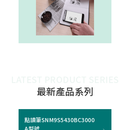
內建的高幀率SoC，能確保書寫筆跡
的連續與準確。 透過4000A模組能有
效縮短客戶開發週期，並確保在小型
裝置中仍維持高精度與穩定度，讓產
品能夠以最自然的方式，將紙本與數
位內容緊密連結。
LATEST PRODUCT SERIES
最新產品系列
點讀筆SNM9S5430BC3000
A型號