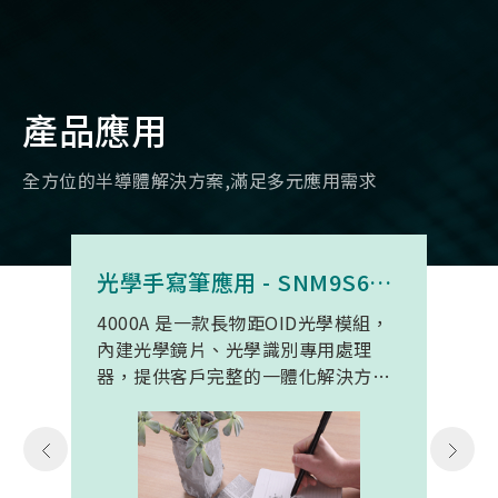
產品應用
全方位的半導體解決方案,滿足多元應用需求
光學手寫筆應用 - SNM9S6100BC4000A
4000A 是一款長物距OID光學模組，
內建光學鏡片、光學識別專用處理
器，提供客戶完整的一體化解決方
案。 此模組專為手寫筆與精細輸入裝
置開發。模組在保持小型化的同時，
延伸了可用物距範圍，使其能在離紙
面更遠的位置仍精確讀取碼點，同時