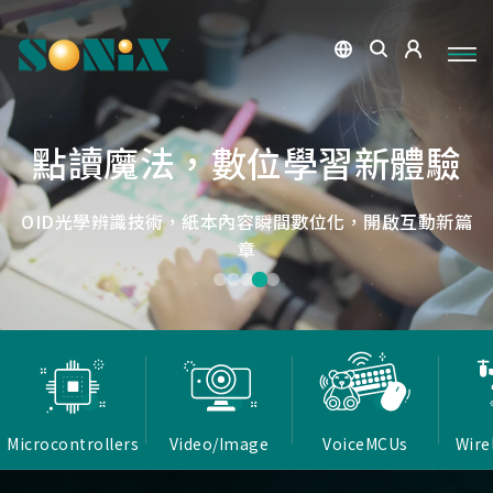
點讀魔法，數位學習新體驗
捕捉每個清晰瞬間
微小核心，巨大力量
低延遲，無線視界
低延遲戰場
OID光學辨識技術，紙本內容瞬間數位化，開啟互動新篇
高畫質ISP技術，支援HDR/3D降噪，提供卓越影像處理
Report Rate 性能之巔，松翰電競，掌控每一秒
松翰MCU：極致效能，智慧應用無所不在
確保流暢穩定的影像傳輸
能力
章
Microcontrollers
Video/Image
VoiceMCUs
Wire