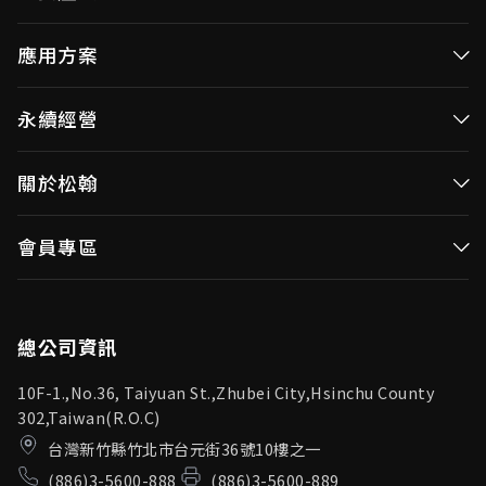
高效率微控制器
應用方案
消費性MCUs
高效能微控制器
永續經營
視訊/影像控制器
消費性MCUs應用
無線視頻傳輸
企業永續發展(ESG)
關於松翰
視訊／影像控制器
OID產品(Optical ID)
公司治理
無線視頻傳輸
公司簡介
會員專區
投資人專區
OID產品應用
新聞中心
利害關係人
登入
松翰頻道
品質保證
總公司資訊
10F-1.,No.36, Taiyuan St.,Zhubei City,Hsinchu County
302,Taiwan(R.O.C)
台灣新竹縣竹北市台元街36號10樓之一
(886)3-5600-888
(886)3-5600-889