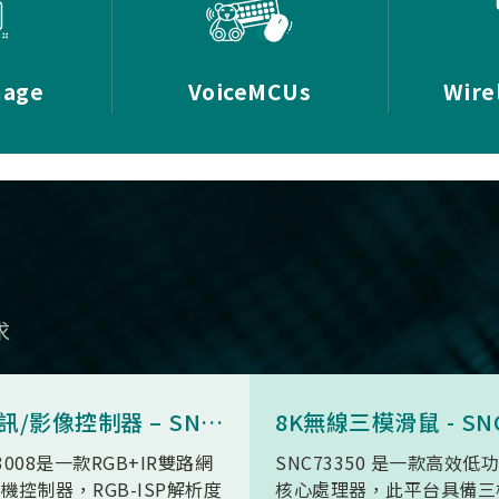
mage
VoiceMCUs
Wire
求
AI 視訊/影像控制器 – SN9C3008
3008是一款RGB+IR雙路網
SNC73350 是一款高效低
機控制器，RGB-ISP解析度
核心處理器，此平台具備三