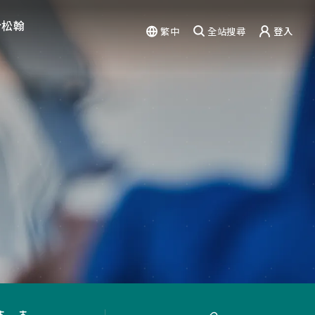
於松翰
繁中
全站搜尋
登入
驗
能力
篇章