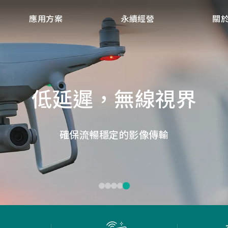
應用方案
永續經營
關
點讀魔法，數位學習新體
微小核心，巨大力量
捕捉每個清晰瞬間
低延遲，無線視界
低延遲戰場
畫質ISP技術，支援HDR/3D降噪，提供卓越影像處理
ID光學辨識技術，紙本內容瞬間數位化，開啟互動新
Report Rate 性能之巔，松翰電競，掌控每一秒
松翰MCU：極致效能，智慧應用無所不在
確保流暢穩定的影像傳輸