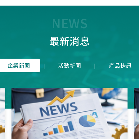
7T1R，雖能在 125 us內(1
均下來)勉強傳輸近似 8K 
量，卻犧牲了接收端的即時
NEWS
成潛在延遲；而本公司革命
8K是建立於4Mbps 的高頻
最新消息
上，在轉換模式上就可以滿
發送一次接收維持在125u
就等同於1ms內就可以發送
收8次完整地進行資料雙向
企業新聞
活動新聞
產品快訊
|
|
從根本上消除了接收端的延
正達到零延遲的8K資料傳
項技術突破不僅徹底擊敗市
目混珠的「假8KHz」產品
分展現了本公司在軟硬體架
方面的卓越研發實力。推出
界的三模真無線8KHz電競
SNC73350系列方案，為
前所未有的超競速體驗。