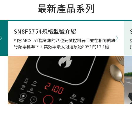
最新產品系列
市場的期待與重視。因應上
市場相關產品應用需求，本
極投入電競滑鼠市場的核心
發，結合專用的高速高傳輸
SN8F5754規格型號介紹
藍牙射頻晶片，突破性地實
相容MCS-51指令集的八位元微控制器，並在相同的執
正無與倫比的「真8KHz」
行頻率標準下，其效率最大可達原始8051的12.1倍
輸，帶來高達 4Mbps 的驚
寬、穩定不掉幀的無線傳輸
致超低的延遲表現。真8K與
兩者差異源自於本身架構，
是建立於2Mbps 的頻寬架
在時間內(1ms)傳的8筆資
受限通道頻寬、轉換關係(
接收模式轉換)無法每發送
接收一次接收端回送的資料
就會取捨掉接收資料，更改
7筆資料後下一筆第八筆就
的發送和接收，在業界就是