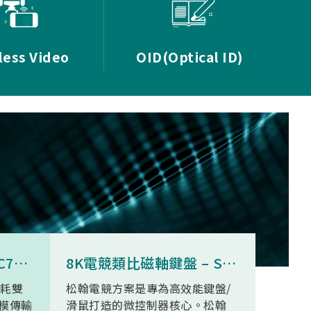
less Video
OID(Optical ID)
8K無線三模滑鼠 - SNC73350
8K電競類比磁軸鍵盤 – SN34F280
功耗雙
松翰電競方案是專為高效能鍵盤/
SN93
模傳輸
滑鼠打造的微控制器核心。松翰
無線高清