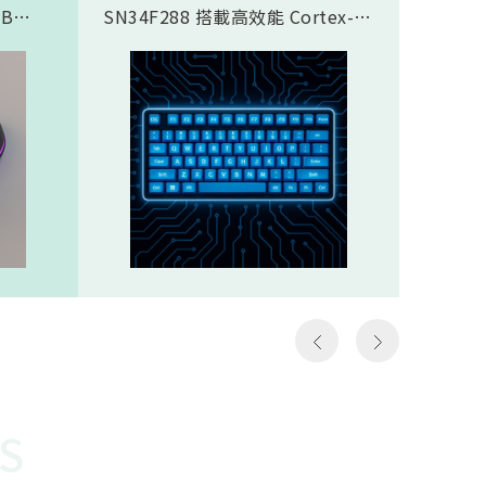
SB
SN34F288 搭載高效能 Cortex-
傳輸應
合藍芽®
M4F 核心，完美支援類比磁軸鍵
SN937
面，8K
盤方案，實現精準且客製化的觸發
CPU核心
需求，
控制。藉由極致的 8K Polling
prof
那些需
Rate (8000Hz 回報率)，提供毫秒
圖像處理引
如第一
級的超低延遲響應。其豐富全面的
Proce
個動作
通訊介面極大化了設計彈性，賦予
FHSS(F
遊戲
客戶設計高階鍵盤的能力，迅速搶
Spread
z）意
佔市場先機。SN34F288規格
引擎…等
以更高
Cortex-M4F，512KB ROM，
體FH
至電腦
160KB SRAMHigh-Speed USB
對抗干
作能夠
2.016 channel 12-Bit SAR
越穩定
種極低
ADCSPI, I2S, I2C, UART, CAN,
勢。無
說非常
SDIO, LCM, ETHMAC32 channel
是克服
勝負的
PWM
供電才
讓選手
還需克
快地瞄
能順利運
S
機會，
電池供
會受到
WOR(W