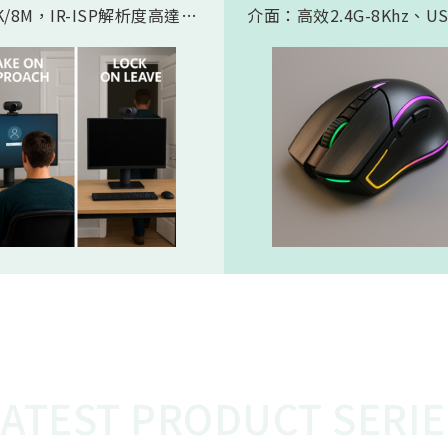
/8M，IR-ISP解析度高達
介面：高效2.4G-8Khz、U
。內建 AI人工智慧引擎, 可以
High Speed -8Khz及符
的實現 Microsoft HPD
BLE 5.2的超低功耗傳輸介
存在偵測) 功能。憑藉松翰最
產品會如此受電競市場期待
的2D/3D降噪以及智能HDR
主要在電競遊戲中，特別是
演算法，為人眼帶來無雜訊、
要極快反應速度的遊戲，例
態範圍的影像，也使高效能低
人稱射擊遊戲，玩家的每一
 AI 邊緣運算變為可能
都必須迅速且精準地傳達到
中。較高的回報率（如 8KH
味著滑鼠的移動和點擊能夠
的頻率、更快的速度被傳輸
從而減少延遲，讓玩家的操
更即時地反映在遊戲中。這
的延遲對於專業電競選手來
重要，在毫秒之間就能決定
比賽中，使用 8K滑鼠可以
在反應速度上佔據優勢，更
LATEST PRODUCT SERIE
準、開火，從而提高獲勝的
這就是為什麼 8K電競產品