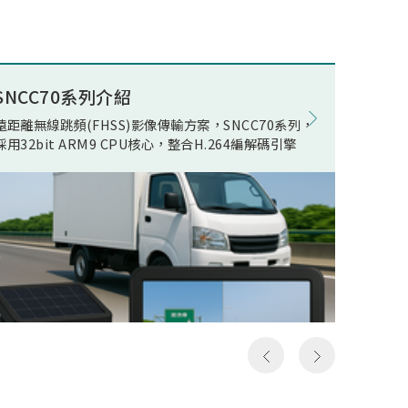
述電競
ECO(E
公司積
Opera
組件開
在WOR
量無線
電池影
SNCC70系列介紹
8K電競
現了真
在正常
遠距離無線跳頻(FHSS)影像傳輸方案，SNCC70系列，
松翰 SN
無線傳
機電流
採用32bit ARM9 CPU核心，整合H.264編解碼引擎
支援類比
人頻
線快速
以及極
影像發
假8K
居家應
假8K
用環境
構然後
件，可
料，但
SN93
發送和
括UART,
一次就
MIPI R
，所以
device
成送出
Ether
是完整
流手機
俗稱的
提供轉