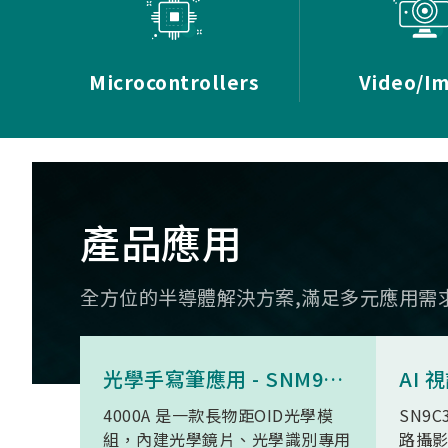
Microcontrollers
Video/I
產品應用
全方位的半導體解決方案,滿足多元應用需
光學手寫筆應用 - SNM9S6100BC4000A
4000A 是一款長物距OID光學模
SN9C
組，內建光學鏡片、光學識別專用
路攝影