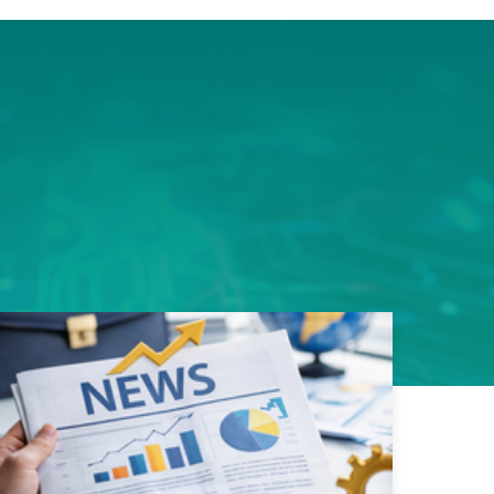
ms平
豎屏顯
的資料
用規劃
性，造
易好用
性的真
戶能快
寬架構
品。 採
足一次
類應用
s以內，
影像監
8次接
影像無
傳輸，
SN93
遲，真
質、低
輸。這
者最安
面上魚
，更充
構整合
領先業
專用
玩家帶來