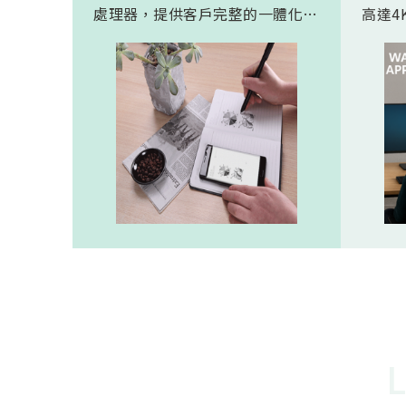
處理器，提供客戶完整的一體化解
高達4K
決方案。 此模組專為手寫筆與精
FHD
細輸入裝置開發。模組在保持小型
極為省電
化的同時，延伸了可用物距範圍，
(人體
使其能在離紙面更遠的位置仍精確
新一代
讀取碼點，同時內建的高幀率
影像
SoC，能確保書寫筆跡的連續與準
寬動
確。 透過4000A模組能有效縮短客
功耗的
戶開發週期，並確保在小型裝置中
仍維持高精度與穩定度，讓產品能
夠以最自然的方式，將紙本與數位
內容緊密連結。