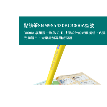
點讀筆SNM9S5430BC3000A型號
3000A 模組是一款為 OID 技術設計的光學模組，內建
光學鏡片、光學識別專用處理器