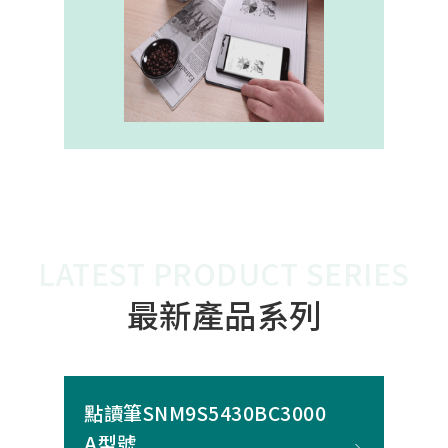
內建的高幀率SoC，能確保書寫筆跡
的連續與準確。 透過4000A模組能有
效縮短客戶開發週期，並確保在小型
裝置中仍維持高精度與穩定度，讓產
品能夠以最自然的方式，將紙本與數
位內容緊密連結。
LATEST PRODUCT SERIES
最新產品系列
點讀筆SNM9S5430BC3000
A型號