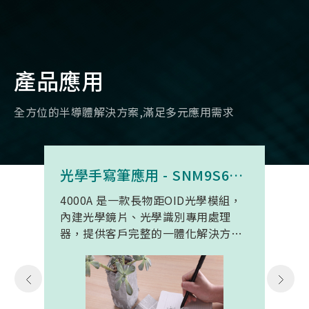
產品應用
全方位的半導體解決方案,滿足多元應用需求
光學手寫筆應用 - SNM9S6100BC4000A
4000A 是一款長物距OID光學模組，
內建光學鏡片、光學識別專用處理
器，提供客戶完整的一體化解決方
案。 此模組專為手寫筆與精細輸入裝
置開發。模組在保持小型化的同時，
延伸了可用物距範圍，使其能在離紙
面更遠的位置仍精確讀取碼點，同時