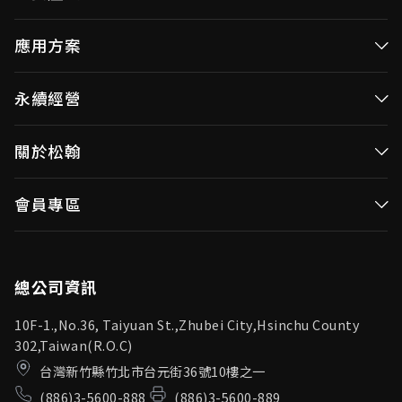
高效率微控制器
應用方案
消費性MCUs
高效能微控制器
永續經營
視訊/影像控制器
消費性MCUs應用
無線視頻傳輸
企業永續發展(ESG)
關於松翰
視訊／影像控制器
OID產品(Optical ID)
公司治理
無線視頻傳輸
公司簡介
會員專區
投資人專區
OID產品應用
新聞中心
利害關係人
登入
松翰頻道
品質保證
總公司資訊
10F-1.,No.36, Taiyuan St.,Zhubei City,Hsinchu County
302,Taiwan(R.O.C)
台灣新竹縣竹北市台元街36號10樓之一
(886)3-5600-888
(886)3-5600-889