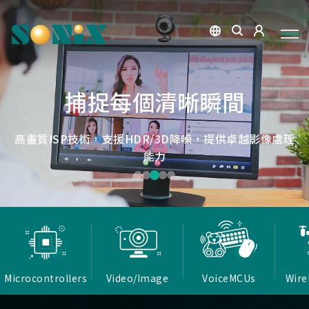
點讀魔法，數位學習新體驗
捕捉每個清晰瞬間
微小核心，巨大力量
低延遲，無線視界
低延遲戰場
OID光學辨識技術，紙本內容瞬間數位化，開啟互動新篇
高畫質ISP技術，支援HDR/3D降噪，提供卓越影像處理
Report Rate 性能之巔，松翰電競，掌控每一秒
松翰MCU：極致效能，智慧應用無所不在
確保流暢穩定的影像傳輸
能力
章
Microcontrollers
Video/Image
VoiceMCUs
Wire