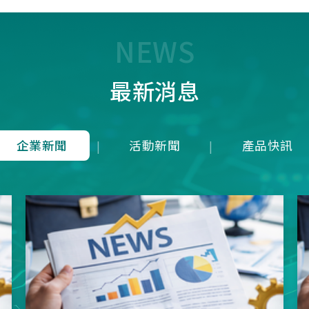
7T1R，雖能在 125 us內(1
均下來)勉強傳輸近似 8K 
量，卻犧牲了接收端的即時
NEWS
成潛在延遲；而本公司革命
8K是建立於4Mbps 的高頻
最新消息
上，在轉換模式上就可以滿
發送一次接收維持在125u
就等同於1ms內就可以發送
收8次完整地進行資料雙向
企業新聞
活動新聞
產品快訊
|
|
從根本上消除了接收端的延
正達到零延遲的8K資料傳
項技術突破不僅徹底擊敗市
目混珠的「假8KHz」產品
分展現了本公司在軟硬體架
方面的卓越研發實力。推出
界的三模真無線8KHz電競
SNC73350系列方案，為
前所未有的超競速體驗。