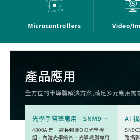
Microcontrollers
Video/I
產品應用
全方位的半導體解決方案,滿足多元應用需
光學手寫筆應用 - SNM9S6100BC4000A
4000A 是一款長物距OID光學模
SN9C
組，內建光學鏡片、光學識別專用
路攝影