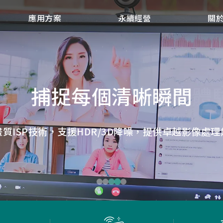
應用方案
永續經營
關
點讀魔法，數位學習新體
微小核心，巨大力量
捕捉每個清晰瞬間
低延遲，無線視界
低延遲戰場
畫質ISP技術，支援HDR/3D降噪，提供卓越影像處理
ID光學辨識技術，紙本內容瞬間數位化，開啟互動新
Report Rate 性能之巔，松翰電競，掌控每一秒
松翰MCU：極致效能，智慧應用無所不在
確保流暢穩定的影像傳輸