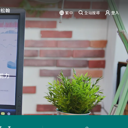
於松翰
繁中
全站搜尋
登入
驗
能力
篇章