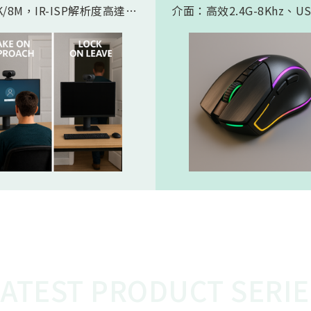
/8M，IR-ISP解析度高達
介面：高效2.4G-8Khz、U
。內建 AI人工智慧引擎, 可以
High Speed -8Khz及符
的實現 Microsoft HPD
BLE 5.2的超低功耗傳輸介
存在偵測) 功能。憑藉松翰最
產品會如此受電競市場期待
的2D/3D降噪以及智能HDR
主要在電競遊戲中，特別是
演算法，為人眼帶來無雜訊、
要極快反應速度的遊戲，例
態範圍的影像，也使高效能低
人稱射擊遊戲，玩家的每一
 AI 邊緣運算變為可能
都必須迅速且精準地傳達到
中。較高的回報率（如 8KH
味著滑鼠的移動和點擊能夠
的頻率、更快的速度被傳輸
從而減少延遲，讓玩家的操
更即時地反映在遊戲中。這
的延遲對於專業電競選手來
重要，在毫秒之間就能決定
比賽中，使用 8K滑鼠可以
在反應速度上佔據優勢，更
LATEST PRODUCT SERIE
準、開火，從而提高獲勝的
這就是為什麼 8K電競產品