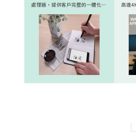
處理器，提供客戶完整的一體化解
高達4K
決方案。 此模組專為手寫筆與精
FHD
細輸入裝置開發。模組在保持小型
極為省電
化的同時，延伸了可用物距範圍，
(人體
使其能在離紙面更遠的位置仍精確
新一代
讀取碼點，同時內建的高幀率
影像
SoC，能確保書寫筆跡的連續與準
寬動
確。 透過4000A模組能有效縮短客
功耗的
戶開發週期，並確保在小型裝置中
仍維持高精度與穩定度，讓產品能
夠以最自然的方式，將紙本與數位
內容緊密連結。