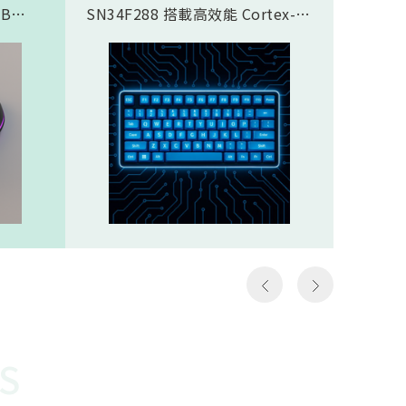
SB
SN34F288 搭載高效能 Cortex-
傳輸應
合藍芽®
M4F 核心，完美支援類比磁軸鍵
SN937
面，8K
盤方案，實現精準且客製化的觸發
CPU核心
需求，
控制。藉由極致的 8K Polling
prof
那些需
Rate (8000Hz 回報率)，提供毫秒
圖像處理引
如第一
級的超低延遲響應。其豐富全面的
Proce
個動作
通訊介面極大化了設計彈性，賦予
FHSS(F
遊戲
客戶設計高階鍵盤的能力，迅速搶
Spread
z）意
佔市場先機。SN34F288規格
引擎…等
以更高
Cortex-M4F，512KB ROM，
體FH
至電腦
160KB SRAMHigh-Speed USB
對抗干
作能夠
2.016 channel 12-Bit SAR
越穩定
種極低
ADCSPI, I2S, I2C, UART, CAN,
勢。無
說非常
SDIO, LCM, ETHMAC32 channel
是克服
勝負的
PWM
供電才
讓選手
還需克
快地瞄
能順利運
S
機會，
電池供
會受到
WOR(W