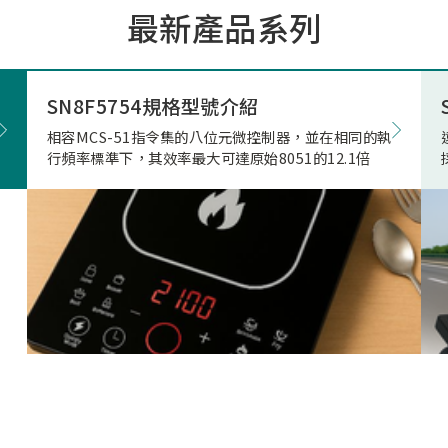
最新產品系列
市場的期待與重視。因應上
市場相關產品應用需求，本
極投入電競滑鼠市場的核心
發，結合專用的高速高傳輸
SN8F5754規格型號介紹
藍牙射頻晶片，突破性地實
相容MCS-51指令集的八位元微控制器，並在相同的執
正無與倫比的「真8KHz」
行頻率標準下，其效率最大可達原始8051的12.1倍
輸，帶來高達 4Mbps 的驚
寬、穩定不掉幀的無線傳輸
致超低的延遲表現。真8K與
兩者差異源自於本身架構，
是建立於2Mbps 的頻寬架
在時間內(1ms)傳的8筆資
受限通道頻寬、轉換關係(
接收模式轉換)無法每發送
接收一次接收端回送的資料
就會取捨掉接收資料，更改
7筆資料後下一筆第八筆就
的發送和接收，在業界就是