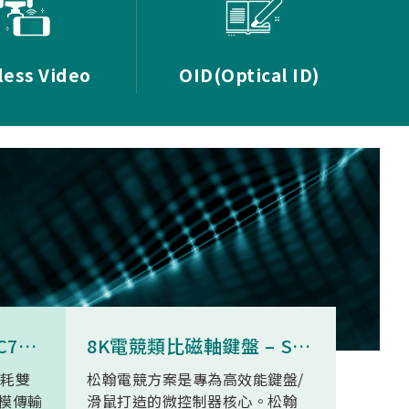
less Video
OID(Optical ID)
8K無線三模滑鼠 - SNC73350
8K電競類比磁軸鍵盤 – SN34F280
功耗雙
松翰電競方案是專為高效能鍵盤/
SN93
模傳輸
滑鼠打造的微控制器核心。松翰
無線高清