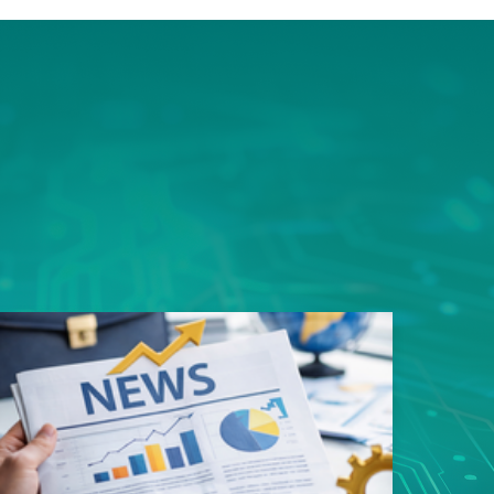
ms平
豎屏顯
的資料
用規劃
性，造
易好用
性的真
戶能快
寬架構
品。 採
足一次
類應用
s以內，
影像監
8次接
影像無
傳輸，
SN93
遲，真
質、低
輸。這
者最安
面上魚
，更充
構整合
領先業
專用
玩家帶來