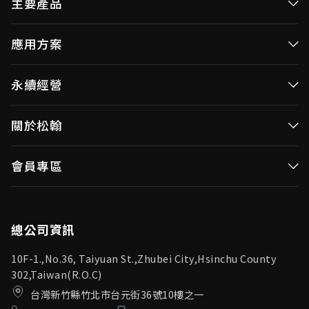
主要產品
高效率微控制器
應用方案
消費性MCUs
高效能微控制器
永續經營
視訊/影像控制器
消費性MCUs應用
無線視頻傳輸
企業永續發展(ESG)
關於松翰
視訊／影像控制器
OID產品(Optical ID)
公司治理
無線視頻傳輸
公司簡介
會員專區
投資人專區
OID產品應用
新聞中心
利害關係人
登入
松翰頻道
品質保證
總公司資訊
10F-1.,No.36, Taiyuan St.,Zhubei City,Hsinchu County
302,Taiwan(R.O.C)
台灣新竹縣竹北市台元街36號10樓之一