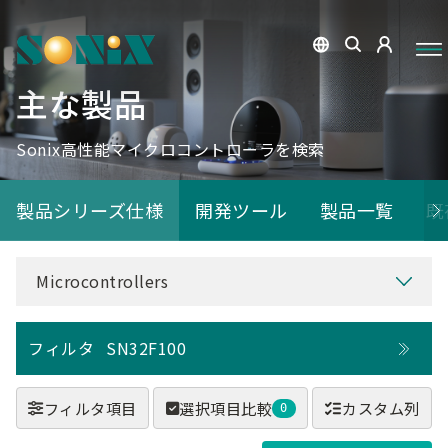
主な製品
Sonix高性能マイクロコントローラを検索
製品シリーズ仕様
開発ツール
製品一覧
既
Microcontrollers
フィルタ
SN32F100
フィルタ項目
選択項目比較
カスタム列
0