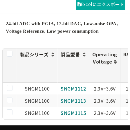
Excelにエクスポート
24-bit ADC with PGIA, 12-bit DAC, Low-noise OPA,
Voltage Reference, Low power consumption
製品シリーズ
製品型番
Operating
RA
Voltage
SNGM1100
SNGM1112
2.3V~3.6V
1
SNGM1100
SNGM1113
2.3V~3.6V
1
SNGM1100
SNGM1115
2.3V~3.6V
1