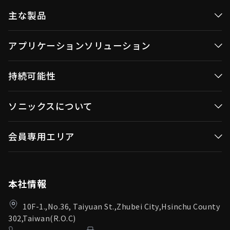
主な製品
高効率マイクロコントローラ
アプリケーションソリューション
コンシューマー MCUs
高効率マイクロコントローラ
持続可能性
画像処理コントローラー
コンシューマMCUs
ワイヤレス映像伝送
持続可能な発展(ESG)
ソニックスについて
映像／画像コントローラ
OID製品(Optical ID)
企業統治
ワイヤレス映像伝送
会社概要
会員専用エリア
投資家向けIR情報
OID製品
ニュースセンター
投資家向けIR情報
ログイン
ソニックスチャンネル
品質保証
本社情報
10F-1.,No.36, Taiyuan St.,Zhubei City,Hsinchu County
302,Taiwan(R.O.C)