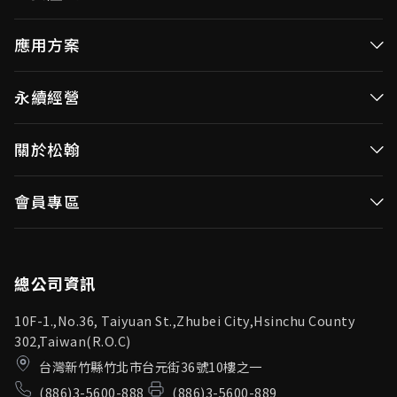
高效率微控制器
應用方案
消費性MCUs
高效能微控制器
永續經營
視訊/影像控制器
消費性MCUs應用
無線視頻傳輸
企業永續發展(ESG)
關於松翰
視訊／影像控制器
OID產品(Optical ID)
公司治理
無線視頻傳輸
公司簡介
會員專區
投資人專區
OID產品應用
新聞中心
利害關係人
登入
松翰頻道
品質保證
總公司資訊
10F-1.,No.36, Taiyuan St.,Zhubei City,Hsinchu County
302,Taiwan(R.O.C)
台灣新竹縣竹北市台元街36號10樓之一
(886)3-5600-888
(886)3-5600-889