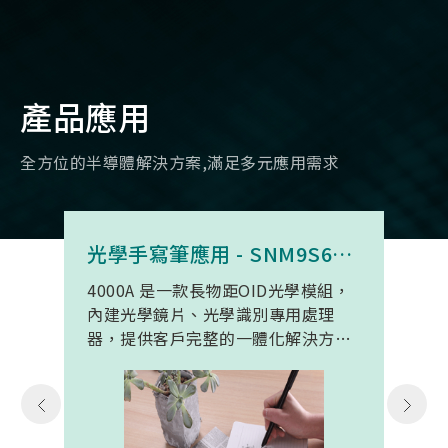
產品應用
全方位的半導體解決方案,滿足多元應用需求
光學手寫筆應用 - SNM9S6100BC4000A
4000A 是一款長物距OID光學模組，
內建光學鏡片、光學識別專用處理
器，提供客戶完整的一體化解決方
案。 此模組專為手寫筆與精細輸入裝
置開發。模組在保持小型化的同時，
延伸了可用物距範圍，使其能在離紙
面更遠的位置仍精確讀取碼點，同時