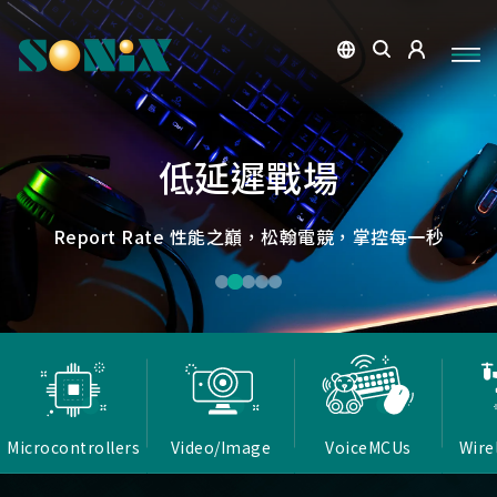
點讀魔法，數位學習新體驗
捕捉每個清晰瞬間
微小核心，巨大力量
低延遲，無線視界
低延遲戰場
OID光學辨識技術，紙本內容瞬間數位化，開啟互動新篇
高畫質ISP技術，支援HDR/3D降噪，提供卓越影像處理
Report Rate 性能之巔，松翰電競，掌控每一秒
松翰MCU：極致效能，智慧應用無所不在
確保流暢穩定的影像傳輸
能力
章
Microcontrollers
Video/Image
VoiceMCUs
Wire