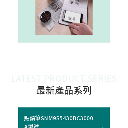
內建的高幀率SoC，能確保書寫筆跡
的連續與準確。 透過4000A模組能有
效縮短客戶開發週期，並確保在小型
裝置中仍維持高精度與穩定度，讓產
品能夠以最自然的方式，將紙本與數
位內容緊密連結。
LATEST PRODUCT SERIES
最新產品系列
點讀筆SNM9S5430BC3000
A型號