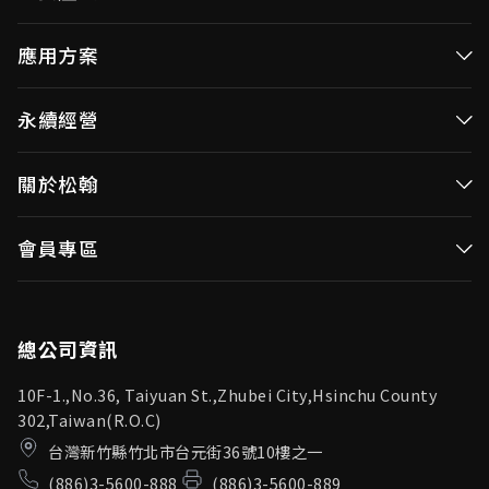
高效率微控制器
應用方案
消費性MCUs
高效能微控制器
永續經營
視訊/影像控制器
消費性MCUs應用
無線視頻傳輸
企業永續發展(ESG)
關於松翰
視訊／影像控制器
OID產品(Optical ID)
公司治理
無線視頻傳輸
公司簡介
會員專區
投資人專區
OID產品應用
新聞中心
利害關係人
登入
松翰頻道
品質保證
總公司資訊
10F-1.,No.36, Taiyuan St.,Zhubei City,Hsinchu County
302,Taiwan(R.O.C)
台灣新竹縣竹北市台元街36號10樓之一
(886)3-5600-888
(886)3-5600-889