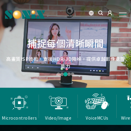
點讀魔法，數位學習新體驗
捕捉每個清晰瞬間
微小核心，巨大力量
低延遲，無線視界
低延遲戰場
OID光學辨識技術，紙本內容瞬間數位化，開啟互動新篇
高畫質ISP技術，支援HDR/3D降噪，提供卓越影像處理
Report Rate 性能之巔，松翰電競，掌控每一秒
松翰MCU：極致效能，智慧應用無所不在
確保流暢穩定的影像傳輸
能力
章
Microcontrollers
Video/Image
VoiceMCUs
Wire