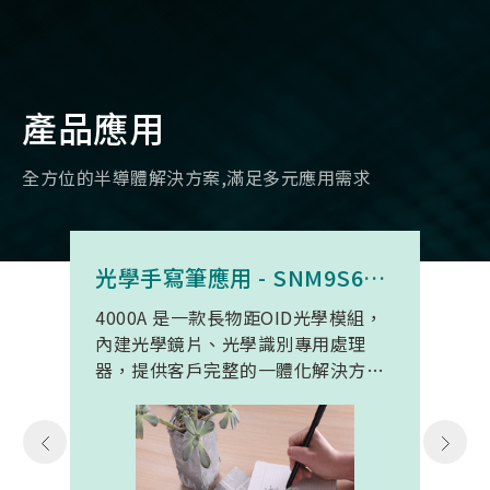
產品應用
全方位的半導體解決方案,滿足多元應用需求
光學手寫筆應用 - SNM9S6100BC4000A
4000A 是一款長物距OID光學模組，
內建光學鏡片、光學識別專用處理
器，提供客戶完整的一體化解決方
案。 此模組專為手寫筆與精細輸入裝
置開發。模組在保持小型化的同時，
延伸了可用物距範圍，使其能在離紙
面更遠的位置仍精確讀取碼點，同時