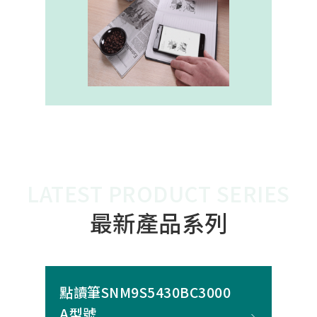
內建的高幀率SoC，能確保書寫筆跡
的連續與準確。 透過4000A模組能有
效縮短客戶開發週期，並確保在小型
裝置中仍維持高精度與穩定度，讓產
品能夠以最自然的方式，將紙本與數
位內容緊密連結。
LATEST PRODUCT SERIES
最新產品系列
點讀筆SNM9S5430BC3000
A型號