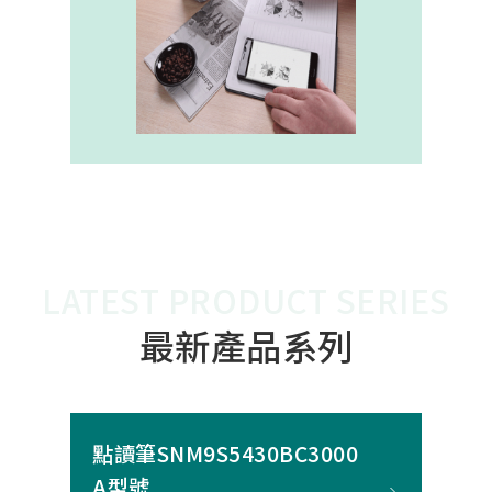
內建的高幀率SoC，能確保書寫筆跡
的連續與準確。 透過4000A模組能有
效縮短客戶開發週期，並確保在小型
裝置中仍維持高精度與穩定度，讓產
品能夠以最自然的方式，將紙本與數
位內容緊密連結。
LATEST PRODUCT SERIES
最新產品系列
點讀筆SNM9S5430BC3000
A型號