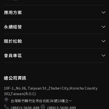
高效率微控制器
應用方案
消費性MCUs
高效能微控制器
永續經營
視訊/影像控制器
消費性MCUs應用
無線視頻傳輸
企業永續發展(ESG)
關於松翰
視訊／影像控制器
OID產品(Optical ID)
公司治理
無線視頻傳輸
公司簡介
會員專區
投資人專區
OID產品應用
新聞中心
利害關係人
登入
松翰頻道
品質保證
總公司資訊
10F-1.,No.36, Taiyuan St.,Zhubei City,Hsinchu County
302,Taiwan(R.O.C)
台灣新竹縣竹北市台元街36號10樓之一
(886)3-5600-888
(886)3-5600-889