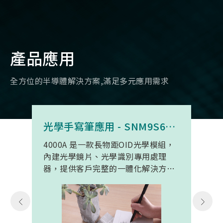
產品應用
全方位的半導體解決方案,滿足多元應用需求
光學手寫筆應用 - SNM9S6100BC4000A
4000A 是一款長物距OID光學模組，
內建光學鏡片、光學識別專用處理
器，提供客戶完整的一體化解決方
案。 此模組專為手寫筆與精細輸入裝
置開發。模組在保持小型化的同時，
延伸了可用物距範圍，使其能在離紙
面更遠的位置仍精確讀取碼點，同時