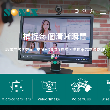
點讀魔法，數位學習新體驗
捕捉每個清晰瞬間
微小核心，巨大力量
低延遲，無線視界
低延遲戰場
OID光學辨識技術，紙本內容瞬間數位化，開啟互動新篇
高畫質ISP技術，支援HDR/3D降噪，提供卓越影像處理
Report Rate 性能之巔，松翰電競，掌控每一秒
松翰MCU：極致效能，智慧應用無所不在
確保流暢穩定的影像傳輸
能力
章
Microcontrollers
Video/Image
VoiceMCUs
Wire