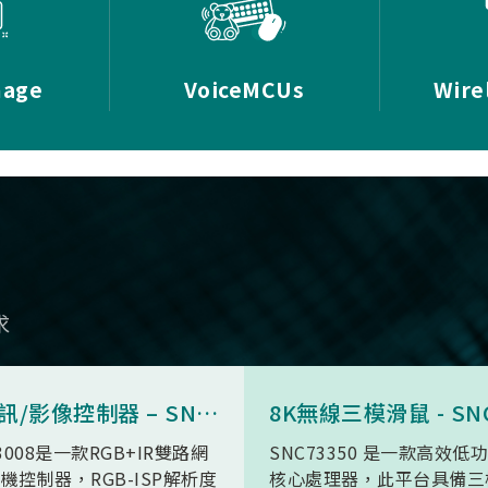
mage
VoiceMCUs
Wire
求
AI 視訊/影像控制器 – SN9C3008
3008是一款RGB+IR雙路網
SNC73350 是一款高效低
機控制器，RGB-ISP解析度
核心處理器，此平台具備三