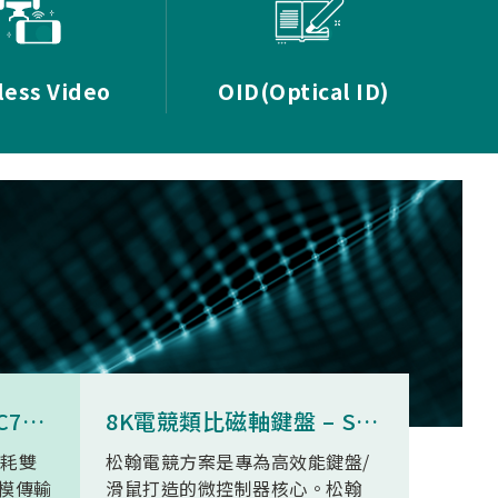
less Video
OID(Optical ID)
8K無線三模滑鼠 - SNC73350
8K電競類比磁軸鍵盤 – SN34F280
功耗雙
松翰電競方案是專為高效能鍵盤/
SN93
模傳輸
滑鼠打造的微控制器核心。松翰
無線高清