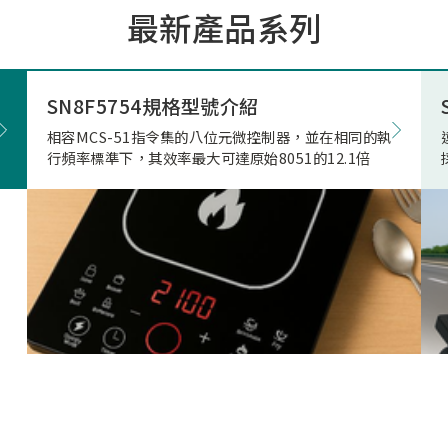
最新產品系列
市場的期待與重視。因應上
市場相關產品應用需求，本
極投入電競滑鼠市場的核心
發，結合專用的高速高傳輸
SN8F5754規格型號介紹
藍牙射頻晶片，突破性地實
相容MCS-51指令集的八位元微控制器，並在相同的執
正無與倫比的「真8KHz」
行頻率標準下，其效率最大可達原始8051的12.1倍
輸，帶來高達 4Mbps 的驚
寬、穩定不掉幀的無線傳輸
致超低的延遲表現。真8K與
兩者差異源自於本身架構，
是建立於2Mbps 的頻寬架
在時間內(1ms)傳的8筆資
受限通道頻寬、轉換關係(
接收模式轉換)無法每發送
接收一次接收端回送的資料
就會取捨掉接收資料，更改
7筆資料後下一筆第八筆就
的發送和接收，在業界就是