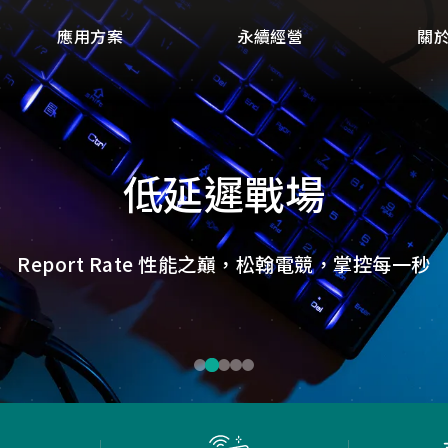
應用方案
永續經營
關
點讀魔法，數位學習新體
微小核心，巨大力量
捕捉每個清晰瞬間
低延遲，無線視界
低延遲戰場
畫質ISP技術，支援HDR/3D降噪，提供卓越影像處理
ID光學辨識技術，紙本內容瞬間數位化，開啟互動新
Report Rate 性能之巔，松翰電競，掌控每一秒
松翰MCU：極致效能，智慧應用無所不在
確保流暢穩定的影像傳輸