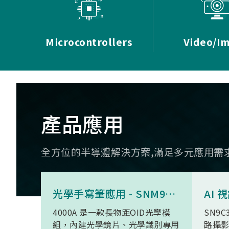
Microcontrollers
Video/I
產品應用
全方位的半導體解決方案,滿足多元應用需
光學手寫筆應用 - SNM9S6100BC4000A
4000A 是一款長物距OID光學模
SN9C
組，內建光學鏡片、光學識別專用
路攝影