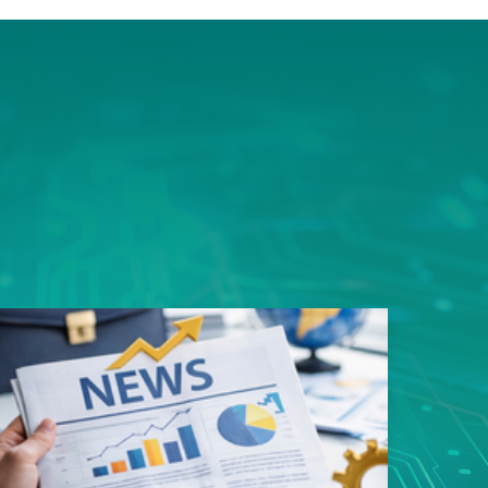
ms平
豎屏顯
的資料
用規劃
性，造
易好用
性的真
戶能快
寬架構
品。 採
足一次
類應用
s以內，
影像監
8次接
影像無
傳輸，
SN93
遲，真
質、低
輸。這
者最安
面上魚
，更充
構整合
領先業
專用
玩家帶來