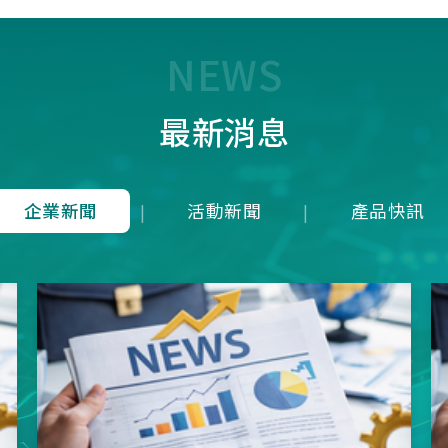
7T1R，雖能在 125 us內(1
均下來)勉強傳輸近似 8K 
量，卻犧牲了接收端的即時
NEWS
成潛在延遲；而本公司革命
8K是建立於4Mbps 的高頻
最新消息
上，在轉換模式上就可以滿
發送一次接收維持在125u
就等同於1ms內就可以發送
收8次完整地進行資料雙向
企業新聞
活動新聞
產品快訊
|
|
從根本上消除了接收端的延
正達到零延遲的8K資料傳
項技術突破不僅徹底擊敗市
目混珠的「假8KHz」產品
分展現了本公司在軟硬體架
方面的卓越研發實力。推出
界的三模真無線8KHz電競
SNC73350系列方案，為
前所未有的超競速體驗。