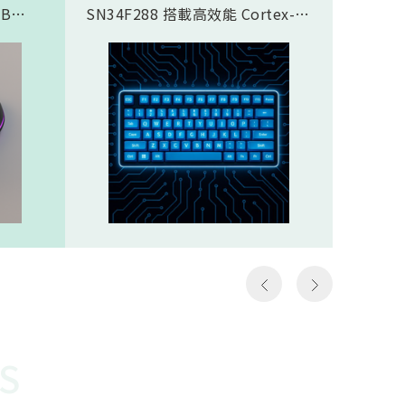
SB
SN34F288 搭載高效能 Cortex-
傳輸應
合藍芽®
M4F 核心，完美支援類比磁軸鍵
SN937
面，8K
盤方案，實現精準且客製化的觸發
CPU核心
需求，
控制。藉由極致的 8K Polling
prof
那些需
Rate (8000Hz 回報率)，提供毫秒
圖像處理引
如第一
級的超低延遲響應。其豐富全面的
Proce
個動作
通訊介面極大化了設計彈性，賦予
FHSS(F
遊戲
客戶設計高階鍵盤的能力，迅速搶
Spread
z）意
佔市場先機。SN34F288規格
引擎…等
以更高
Cortex-M4F，512KB ROM，
體FH
至電腦
160KB SRAMHigh-Speed USB
對抗干
作能夠
2.016 channel 12-Bit SAR
越穩定
種極低
ADCSPI, I2S, I2C, UART, CAN,
勢。無
說非常
SDIO, LCM, ETHMAC32 channel
是克服
勝負的
PWM
供電才
讓選手
還需克
快地瞄
能順利運
S
機會，
電池供
會受到
WOR(W