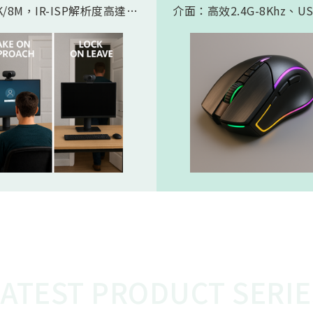
/8M，IR-ISP解析度高達
介面：高效2.4G-8Khz、U
。內建 AI人工智慧引擎, 可以
High Speed -8Khz及符
的實現 Microsoft HPD
BLE 5.2的超低功耗傳輸介
存在偵測) 功能。憑藉松翰最
產品會如此受電競市場期待
的2D/3D降噪以及智能HDR
主要在電競遊戲中，特別是
演算法，為人眼帶來無雜訊、
要極快反應速度的遊戲，例
態範圍的影像，也使高效能低
人稱射擊遊戲，玩家的每一
 AI 邊緣運算變為可能
都必須迅速且精準地傳達到
中。較高的回報率（如 8KH
味著滑鼠的移動和點擊能夠
的頻率、更快的速度被傳輸
從而減少延遲，讓玩家的操
更即時地反映在遊戲中。這
的延遲對於專業電競選手來
重要，在毫秒之間就能決定
比賽中，使用 8K滑鼠可以
在反應速度上佔據優勢，更
LATEST PRODUCT SERIE
準、開火，從而提高獲勝的
這就是為什麼 8K電競產品