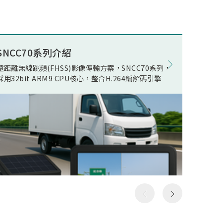
述電競
ECO(E
公司積
Opera
組件開
在WOR
量無線
電池影
SNCC70系列介紹
8K電競
現了真
在正常
遠距離無線跳頻(FHSS)影像傳輸方案，SNCC70系列，
松翰 SN
無線傳
機電流
採用32bit ARM9 CPU核心，整合H.264編解碼引擎
支援類比
人頻
線快速
以及極
影像發
假8K
居家應
假8K
用環境
構然後
件，可
料，但
SN93
發送和
括UART,
一次就
MIPI R
，所以
device
成送出
Ether
是完整
流手機
俗稱的
提供轉