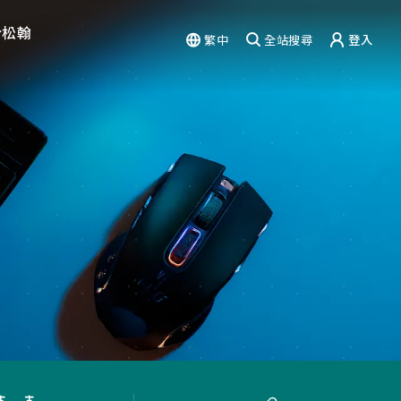
於松翰
繁中
全站搜尋
登入
驗
能力
篇章