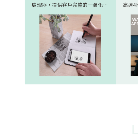
處理器，提供客戶完整的一體化解
高達4K
決方案。 此模組專為手寫筆與精
FHD
細輸入裝置開發。模組在保持小型
極為省電
化的同時，延伸了可用物距範圍，
(人體
使其能在離紙面更遠的位置仍精確
新一代
讀取碼點，同時內建的高幀率
影像
SoC，能確保書寫筆跡的連續與準
寬動
確。 透過4000A模組能有效縮短客
功耗的
戶開發週期，並確保在小型裝置中
仍維持高精度與穩定度，讓產品能
夠以最自然的方式，將紙本與數位
內容緊密連結。