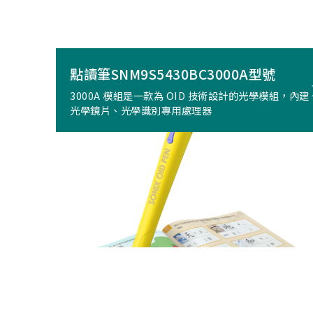
點讀筆SNM9S5430BC3000A型號
3000A 模組是一款為 OID 技術設計的光學模組，內建
光學鏡片、光學識別專用處理器