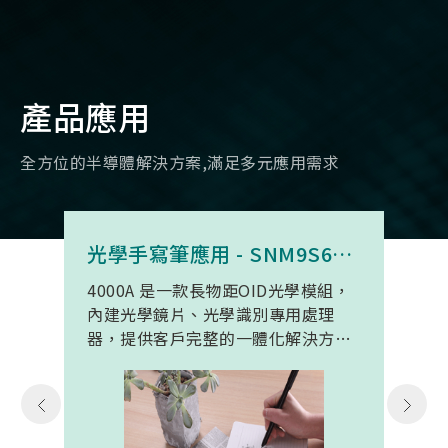
產品應用
全方位的半導體解決方案,滿足多元應用需求
光學手寫筆應用 - SNM9S6100BC4000A
4000A 是一款長物距OID光學模組，
內建光學鏡片、光學識別專用處理
器，提供客戶完整的一體化解決方
案。 此模組專為手寫筆與精細輸入裝
置開發。模組在保持小型化的同時，
延伸了可用物距範圍，使其能在離紙
面更遠的位置仍精確讀取碼點，同時