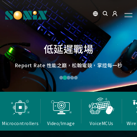
點讀魔法，數位學習新體驗
捕捉每個清晰瞬間
微小核心，巨大力量
低延遲，無線視界
低延遲戰場
OID光學辨識技術，紙本內容瞬間數位化，開啟互動新篇
高畫質ISP技術，支援HDR/3D降噪，提供卓越影像處理
Report Rate 性能之巔，松翰電競，掌控每一秒
松翰MCU：極致效能，智慧應用無所不在
確保流暢穩定的影像傳輸
能力
章
Microcontrollers
Video/Image
VoiceMCUs
Wire