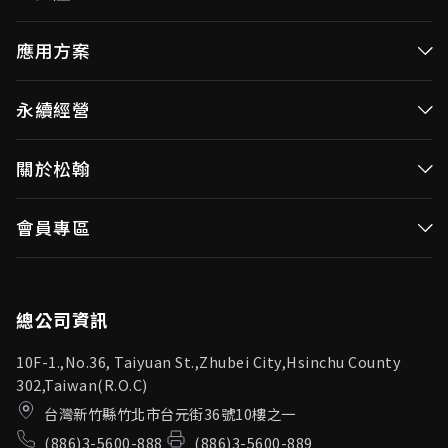
高效率微控制器
應用方案
消費性MCUs
高效能微控制器
永續經營
視訊/影像控制器
消費性MCUs應用
無線視頻傳輸
企業永續發展(ESG)
關於松翰
視訊／影像控制器
OID產品(Optical ID)
公司治理
無線視頻傳輸
公司簡介
會員專區
投資人專區
OID產品應用
新聞中心
利害關係人
登入
松翰頻道
品質保證
總公司資訊
10F-1.,No.36, Taiyuan St.,Zhubei City,Hsinchu County
302,Taiwan(R.O.C)
台灣新竹縣竹北市台元街36號10樓之一
(886)3-5600-888
(886)3-5600-889