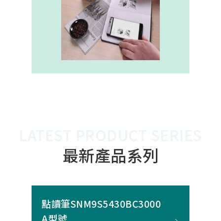
內建的高幀率SoC，能確保書寫筆跡
的連續與準確。 透過4000A模組能有
效縮短客戶開發週期，並確保在小型
裝置中仍維持高精度與穩定度，讓產
品能夠以最自然的方式，將紙本與數
位內容緊密連結。
LATEST PRODUCT SERIES
最新產品系列
點讀筆SNM9S5430BC3000
A型號