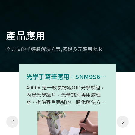
產品應用
全方位的半導體解決方案,滿足多元應用需求
光學手寫筆應用 - SNM9S6100BC4000A
4000A 是一款長物距OID光學模組，
內建光學鏡片、光學識別專用處理
器，提供客戶完整的一體化解決方
案。 此模組專為手寫筆與精細輸入裝
置開發。模組在保持小型化的同時，
延伸了可用物距範圍，使其能在離紙
面更遠的位置仍精確讀取碼點，同時