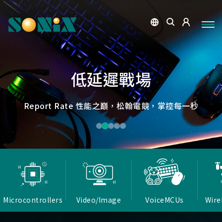
點讀魔法，數位學習新體驗
捕捉每個清晰瞬間
微小核心，巨大力量
低延遲，無線視界
低延遲戰場
OID光學辨識技術，紙本內容瞬間數位化，開啟互動新篇
高畫質ISP技術，支援HDR/3D降噪，提供卓越影像處理
Report Rate 性能之巔，松翰電競，掌控每一秒
松翰MCU：極致效能，智慧應用無所不在
確保流暢穩定的影像傳輸
能力
章
Microcontrollers
Video/Image
VoiceMCUs
Wire