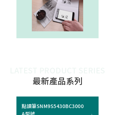
內建的高幀率SoC，能確保書寫筆跡
的連續與準確。 透過4000A模組能有
效縮短客戶開發週期，並確保在小型
裝置中仍維持高精度與穩定度，讓產
品能夠以最自然的方式，將紙本與數
位內容緊密連結。
LATEST PRODUCT SERIES
最新產品系列
點讀筆SNM9S5430BC3000
A型號