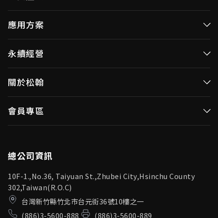
高效率微控制器
應用方案
消費性MCUs
高效能微控制器
永續經營
視訊/影像控制器
消費性MCUs應用
無線視頻傳輸
企業永續發展(ESG)
關於松翰
視訊／影像控制器
OID產品(Optical ID)
公司治理
無線視頻傳輸
公司簡介
會員專區
投資人專區
OID產品應用
新聞中心
利害關係人
登入
松翰頻道
品質保證
總公司資訊
10F-1.,No.36, Taiyuan St.,Zhubei City,Hsinchu County
302,Taiwan(R.O.C)
台灣新竹縣竹北市台元街36號10樓之一
(886)3-5600-888
(886)3-5600-889