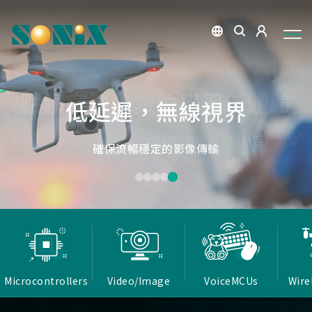
點讀魔法，數位學習新體驗
捕捉每個清晰瞬間
微小核心，巨大力量
低延遲，無線視界
低延遲戰場
OID光學辨識技術，紙本內容瞬間數位化，開啟互動新篇
高畫質ISP技術，支援HDR/3D降噪，提供卓越影像處理
Report Rate 性能之巔，松翰電競，掌控每一秒
松翰MCU：極致效能，智慧應用無所不在
確保流暢穩定的影像傳輸
能力
章
Microcontrollers
Video/Image
VoiceMCUs
Wire