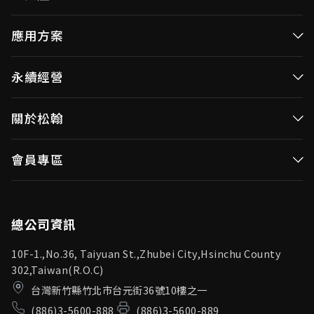
高效率微控制器
應用方案
消費性MCUs
高效能微控制器
永續經營
視訊/影像控制器
消費性MCUs應用
無線視頻傳輸
企業永續發展(ESG)
關於松翰
視訊／影像控制器
OID產品(Optical ID)
公司治理
無線視頻傳輸
公司簡介
會員專區
投資人專區
OID產品應用
新聞中心
利害關係人
登入
松翰頻道
品質保證
總公司資訊
10F-1.,No.36, Taiyuan St.,Zhubei City,Hsinchu County
302,Taiwan(R.O.C)
台灣新竹縣竹北市台元街36號10樓之一
(886)3-5600-888
(886)3-5600-889