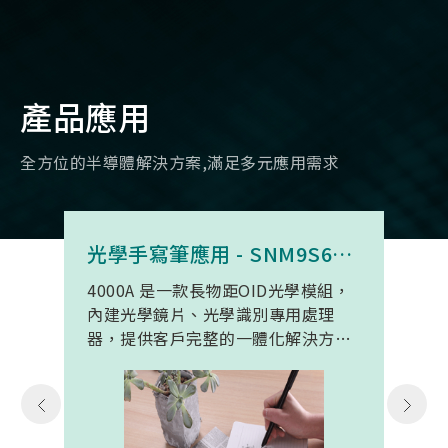
產品應用
全方位的半導體解決方案,滿足多元應用需求
光學手寫筆應用 - SNM9S6100BC4000A
4000A 是一款長物距OID光學模組，
內建光學鏡片、光學識別專用處理
器，提供客戶完整的一體化解決方
案。 此模組專為手寫筆與精細輸入裝
置開發。模組在保持小型化的同時，
延伸了可用物距範圍，使其能在離紙
面更遠的位置仍精確讀取碼點，同時