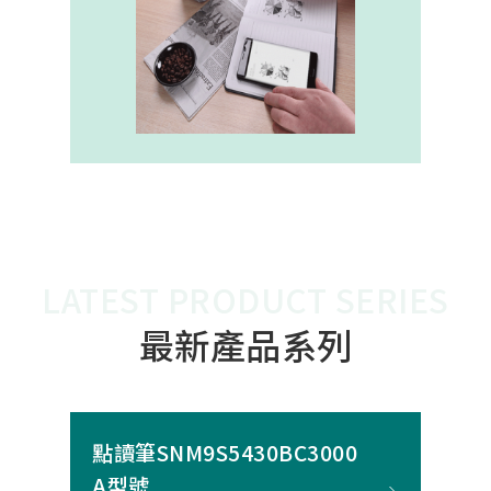
內建的高幀率SoC，能確保書寫筆跡
的連續與準確。 透過4000A模組能有
效縮短客戶開發週期，並確保在小型
裝置中仍維持高精度與穩定度，讓產
品能夠以最自然的方式，將紙本與數
位內容緊密連結。
LATEST PRODUCT SERIES
最新產品系列
點讀筆SNM9S5430BC3000
A型號