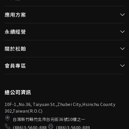
高效率微控制器
應用方案
消費性MCUs
高效能微控制器
永續經營
視訊/影像控制器
消費性MCUs應用
無線視頻傳輸
企業永續發展(ESG)
關於松翰
視訊／影像控制器
OID產品(Optical ID)
公司治理
無線視頻傳輸
公司簡介
會員專區
投資人專區
OID產品應用
新聞中心
利害關係人
登入
松翰頻道
品質保證
總公司資訊
10F-1.,No.36, Taiyuan St.,Zhubei City,Hsinchu County
302,Taiwan(R.O.C)
台灣新竹縣竹北市台元街36號10樓之一
(886)3-5600-888
(886)3-5600-889