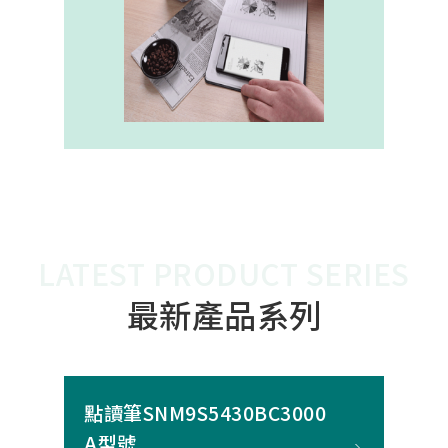
內建的高幀率SoC，能確保書寫筆跡
的連續與準確。 透過4000A模組能有
效縮短客戶開發週期，並確保在小型
裝置中仍維持高精度與穩定度，讓產
品能夠以最自然的方式，將紙本與數
位內容緊密連結。
LATEST PRODUCT SERIES
最新產品系列
點讀筆SNM9S5430BC3000
A型號