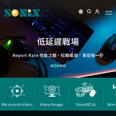
點讀魔法，數位學習新體驗
捕捉每個清晰瞬間
微小核心，巨大力量
低延遲，無線視界
低延遲戰場
OID光學辨識技術，紙本內容瞬間數位化，開啟互動新篇
高畫質ISP技術，支援HDR/3D降噪，提供卓越影像處理
Report Rate 性能之巔，松翰電競，掌控每一秒
松翰MCU：極致效能，智慧應用無所不在
確保流暢穩定的影像傳輸
能力
章
Microcontrollers
Video/Image
VoiceMCUs
Wire