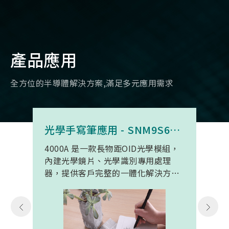
產品應用
全方位的半導體解決方案,滿足多元應用需求
光學手寫筆應用 - SNM9S6100BC4000A
4000A 是一款長物距OID光學模組，
內建光學鏡片、光學識別專用處理
器，提供客戶完整的一體化解決方
案。 此模組專為手寫筆與精細輸入裝
置開發。模組在保持小型化的同時，
延伸了可用物距範圍，使其能在離紙
面更遠的位置仍精確讀取碼點，同時