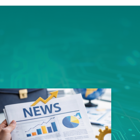
ms平
豎屏顯
的資料
用規劃
性，造
易好用
性的真
戶能快
寬架構
品。 採
足一次
類應用
s以內，
影像監
8次接
影像無
傳輸，
SN93
遲，真
質、低
輸。這
者最安
面上魚
，更充
構整合
領先業
專用
玩家帶來