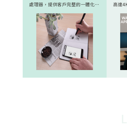
處理器，提供客戶完整的一體化解
高達4K
決方案。 此模組專為手寫筆與精
FHD
細輸入裝置開發。模組在保持小型
極為省電
化的同時，延伸了可用物距範圍，
(人體
使其能在離紙面更遠的位置仍精確
新一代
讀取碼點，同時內建的高幀率
影像
SoC，能確保書寫筆跡的連續與準
寬動
確。 透過4000A模組能有效縮短客
功耗的
戶開發週期，並確保在小型裝置中
仍維持高精度與穩定度，讓產品能
夠以最自然的方式，將紙本與數位
內容緊密連結。