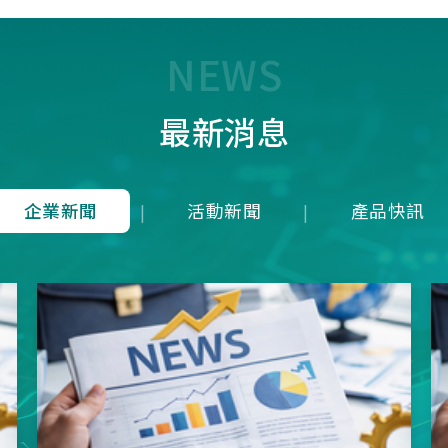
7T1R，雖能在 125 us內(1
均下來)勉強傳輸近似 8K 
量，卻犧牲了接收端的即時
NEWS
成潛在延遲；而本公司革命
8K是建立於4Mbps 的高頻
最新消息
上，在轉換模式上就可以滿
發送一次接收維持在125u
就等同於1ms內就可以發送
收8次完整地進行資料雙向
企業新聞
活動新聞
產品快訊
|
|
從根本上消除了接收端的延
正達到零延遲的8K資料傳
項技術突破不僅徹底擊敗市
目混珠的「假8KHz」產品
分展現了本公司在軟硬體架
方面的卓越研發實力。推出
界的三模真無線8KHz電競
SNC73350系列方案，為
前所未有的超競速體驗。