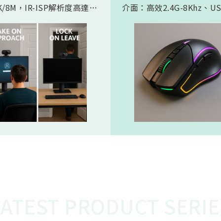
/8M，IR-ISP解析度高達
介面：高效2.4G-8Khz、U
。內建 AI人工智慧引擎, 可以
High Speed -8Khz及符
的實現 Microsoft HPD
BLE 5.2的超低功耗傳輸介
存在偵測) 功能。憑藉松翰最
產品會如此受電競市場期待
的2D/3D降噪以及智能HDR
主要在電競遊戲中，特別是
演算法，為人眼帶來無雜訊、
要極快反應速度的遊戲，例
態範圍的影像，也使高效能低
人稱射擊遊戲，玩家的每一
 AI 邊緣運算變為可能
都必須迅速且精準地傳達到
中。較高的回報率（如 8KH
味著滑鼠的移動和點擊能夠
的頻率、更快的速度被傳輸
從而減少延遲，讓玩家的操
更即時地反映在遊戲中。這
的延遲對於專業電競選手來
重要，在毫秒之間就能決定
比賽中，使用 8K滑鼠可以
在反應速度上佔據優勢，更
LATEST PRODUCT SERIE
準、開火，從而提高獲勝的
這就是為什麼 8K電競產品