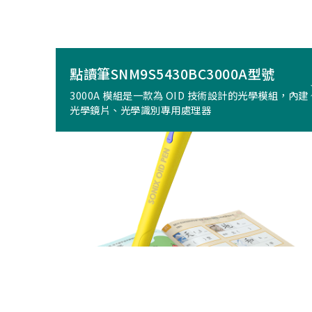
點讀筆SNM9S5430BC3000A型號
3000A 模組是一款為 OID 技術設計的光學模組，內建
光學鏡片、光學識別專用處理器