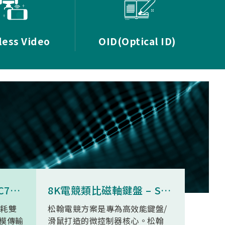
less Video
OID(Optical ID)
8K無線三模滑鼠 - SNC73350
8K電競類比磁軸鍵盤 – SN34F280
功耗雙
松翰電競方案是專為高效能鍵盤/
SN93
模傳輸
滑鼠打造的微控制器核心。松翰
無線高清