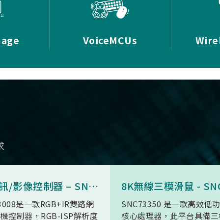
mage
VoiceMCUs
Wire
求
AI 視訊/影像控制器 – SN9C3008
3008是一款RGB+IR雙路網
SNC73350 是一款高效低
機控制器，RGB-ISP解析度
核心處理器，此平台具備三