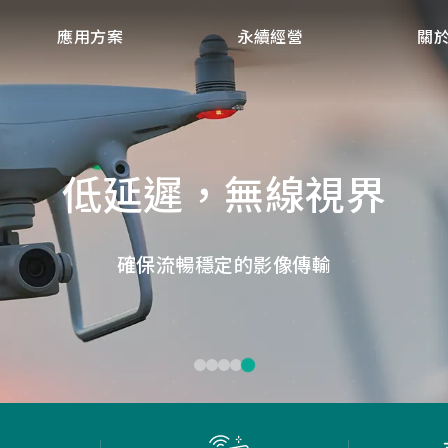
應用方案
永續經營
關
點讀魔法，數位學習新體
微小核心，巨大力量
捕捉每個清晰瞬間
低延遲，無線視界
低延遲戰場
畫質ISP技術，支援HDR/3D降噪，提供卓越影像處理
ID光學辨識技術，紙本內容瞬間數位化，開啟互動新
Report Rate 性能之巔，松翰電競，掌控每一秒
松翰MCU：極致效能，智慧應用無所不在
確保流暢穩定的影像傳輸