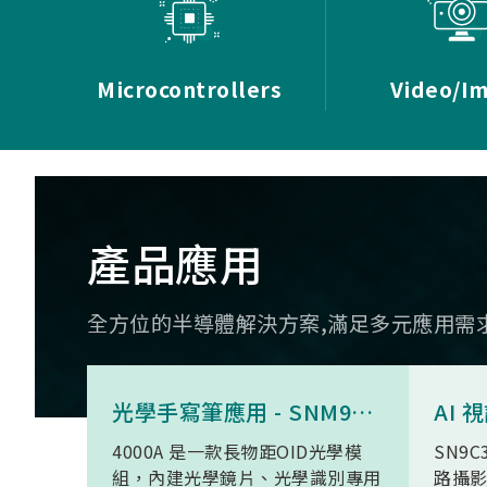
Microcontrollers
Video/I
產品應用
全方位的半導體解決方案,滿足多元應用需
光學手寫筆應用 - SNM9S6100BC4000A
4000A 是一款長物距OID光學模
SN9C
組，內建光學鏡片、光學識別專用
路攝影