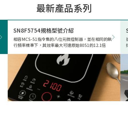
最新產品系列
市場的期待與重視。因應上
市場相關產品應用需求，本
極投入電競滑鼠市場的核心
發，結合專用的高速高傳輸
SN8F5754規格型號介紹
藍牙射頻晶片，突破性地實
相容MCS-51指令集的八位元微控制器，並在相同的執
正無與倫比的「真8KHz」
行頻率標準下，其效率最大可達原始8051的12.1倍
輸，帶來高達 4Mbps 的驚
寬、穩定不掉幀的無線傳輸
致超低的延遲表現。真8K與
兩者差異源自於本身架構，
是建立於2Mbps 的頻寬架
在時間內(1ms)傳的8筆資
受限通道頻寬、轉換關係(
接收模式轉換)無法每發送
接收一次接收端回送的資料
就會取捨掉接收資料，更改
7筆資料後下一筆第八筆就
的發送和接收，在業界就是