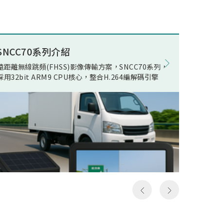
述電競
ECO(E
公司積
Opera
組件開
在WOR
量無線
電池影
SNCC70系列介紹
8K電競
現了真
在正常
遠距離無線跳頻(FHSS)影像傳輸方案，SNCC70系列，
松翰 SN
無線傳
機電流
採用32bit ARM9 CPU核心，整合H.264編解碼引擎
支援類比
人頻
線快速
以及極
影像發
假8K
居家應
假8K
用環境
構然後
件，可
料，但
SN93
發送和
括UART,
一次就
MIPI R
，所以
device
成送出
Ether
是完整
流手機
俗稱的
提供轉