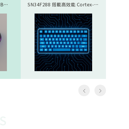
SB
SN34F288 搭載高效能 Cortex-
傳輸應
合藍芽®
M4F 核心，完美支援類比磁軸鍵
SN937
面，8K
盤方案，實現精準且客製化的觸發
CPU核心
需求，
控制。藉由極致的 8K Polling
prof
那些需
Rate (8000Hz 回報率)，提供毫秒
圖像處理引
如第一
級的超低延遲響應。其豐富全面的
Proce
個動作
通訊介面極大化了設計彈性，賦予
FHSS(F
遊戲
客戶設計高階鍵盤的能力，迅速搶
Spread
z）意
佔市場先機。SN34F288規格
引擎…等
以更高
Cortex-M4F，512KB ROM，
體FH
至電腦
160KB SRAMHigh-Speed USB
對抗干
作能夠
2.016 channel 12-Bit SAR
越穩定
種極低
ADCSPI, I2S, I2C, UART, CAN,
勢。無
說非常
SDIO, LCM, ETHMAC32 channel
是克服
勝負的
PWM
供電才
讓選手
還需克
快地瞄
能順利運
S
機會，
電池供
會受到
WOR(W