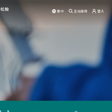
於松翰
繁中
全站搜尋
登入
驗
能力
篇章